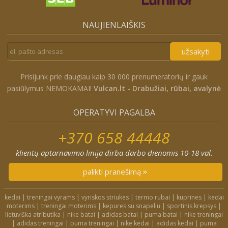
NAUJIENLAIŠKIS
užsakyti
Prisijunk prie daugiau kaip 30 000 prenumeratorių ir gauk
pasiūlymus NEMOKAMAI!
Vulcan.lt - Drabužiai, rūbai, avalynė
OPERATYVI PAGALBA
+370 658 44448
klientų aptarnavimo linija dirba darbo dienomis 10-18 val.
palikti pranešimą
kedai
|
treningai vyrams
|
vyriskos striukes
|
termo rubai
|
kuprines
|
kedai
moterims
|
treningai moterims
|
kepures su snapeliu
|
sportinis krepsys
|
lietuviška atributika
|
nike batai
|
adidas batai
|
puma batai
|
nike treningai
|
adidas treningai
|
puma treningai
|
nike kedai
|
adidas kedai
|
puma