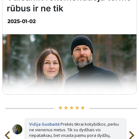
⭐️ ⭐️ ⭐️ ⭐️ ⭐️
Vidija Guobaitė
Prekės tikrai kokybiškos, perku
ne vienerius metus. Tik su dydžiais vis
nepataikiau, bet visada paimu pora dydžių,