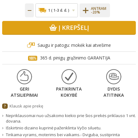
ANTRAM
-20%
Į KREPŠELĮ
Saugu ir patogu: mokėk kai atvešime
365 d. pinigų grąžinimo GARANTIJA
GERI
PATIKRINTA
DYDIS
ATSILIEPIMAI
KOKYBĖ
ATITINKA
Klausk apie prekę
?
Nepriklausomai nuo užsakomo kiekio prie šios prekės priklauso 1 vnt.
dovana.
Išskirtinio dizaino kuprinė paženklinta Vyčio siluetu.
Tinkama vyrams, moterims bei vaikams.- Dviguba, sustiprinta