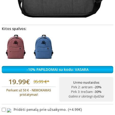
Kitos spalvos:
-10% PAPILDOMAI su kodu: VASARA
19.99€
35.99 €*
Urmo nuolaidos
Pirk 2: antram
-20%
Perkant už 50 € - NEMOKAMAS
Pirk 3: trečiam
-30%
pristatymas!
Galimi ir skirtingi dydžiai
Pridėti penalą prie užsakymo.
(+
4.99€
)