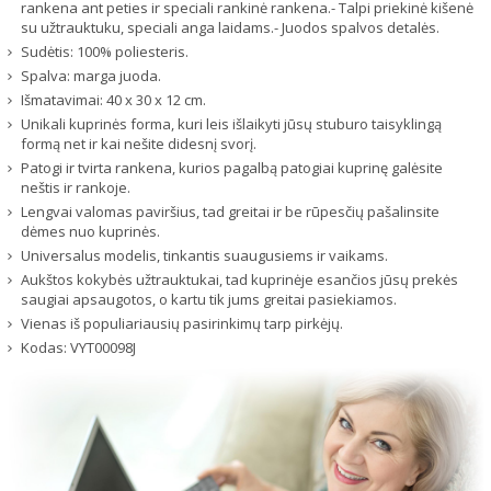
rankena ant peties ir speciali rankinė rankena.- Talpi priekinė kišenė
su užtrauktuku, speciali anga laidams.- Juodos spalvos detalės.
Sudėtis: 100% poliesteris.
Spalva: marga juoda.
Išmatavimai: 40 x 30 x 12 cm.
Unikali kuprinės forma, kuri leis išlaikyti jūsų stuburo taisyklingą
formą net ir kai nešite didesnį svorį.
Patogi ir tvirta rankena, kurios pagalbą patogiai kuprinę galėsite
neštis ir rankoje.
Lengvai valomas paviršius, tad greitai ir be rūpesčių pašalinsite
dėmes nuo kuprinės.
Universalus modelis, tinkantis suaugusiems ir vaikams.
Aukštos kokybės užtrauktukai, tad kuprinėje esančios jūsų prekės
saugiai apsaugotos, o kartu tik jums greitai pasiekiamos.
Vienas iš populiariausių pasirinkimų tarp pirkėjų.
Kodas:
VYT00098J