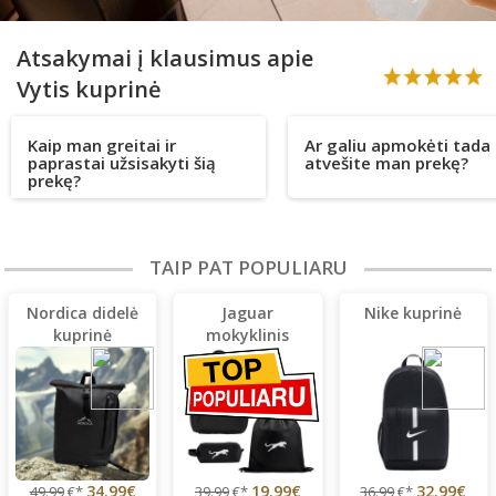
Atsakymai į klausimus apie
Vytis kuprinė
Kaip man greitai ir
Ar galiu apmokėti tada 
paprastai užsisakyti šią
atvešite man prekę?
prekę?
TAIP PAT POPULIARU
Nordica didelė
Jaguar
Nike kuprinė
kuprinė
mokyklinis
komplektas
34.99€
19.99€
32.99€
49.99
€*
39.99
€*
36.99
€*