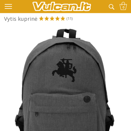
👉 -10% KODAS VISKAM PAPILDOMAI:
VASARA
0
Vytis kuprinė
(11)