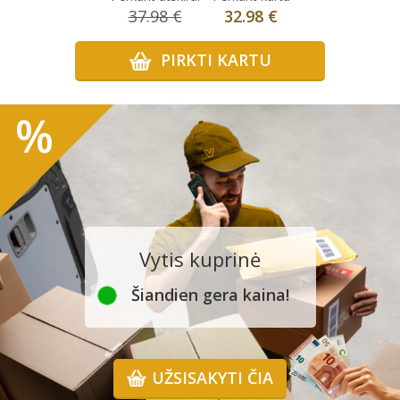
37.98 €
32.98 €
PIRKTI KARTU
%
Vytis kuprinė
Šiandien gera kaina!
UŽSISAKYTI ČIA