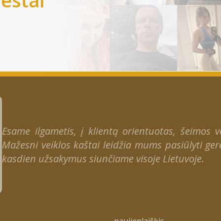
Esame ilgametis, į klientą orientuotas, šeimos ver
Mažesni veiklos kaštai leidžia mums pasiūlyti gere
kasdien užsakymus siunčiame visoje Lietuvoje.