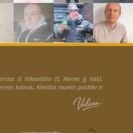
slas iš Vilkaviškio (S. Nėries g. 66E).
snes kainas. Klientai mumis pasitiki ir