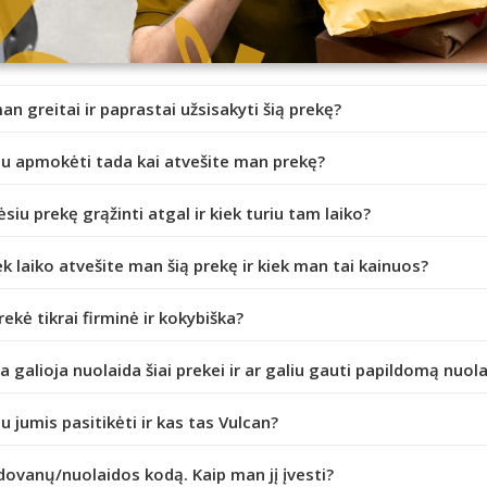
an greitai ir paprastai užsisakyti šią prekę?
iu apmokėti tada kai atvešite man prekę?
ėsiu prekę grąžinti atgal ir kiek turiu tam laiko?
ek laiko atvešite man šią prekę ir kiek man tai kainuos?
prekė tikrai firminė ir kokybiška?
da galioja nuolaida šiai prekei ir ar galiu gauti papildomą nuol
iu jumis pasitikėti ir kas tas Vulcan?
dovanų/nuolaidos kodą. Kaip man jį įvesti?