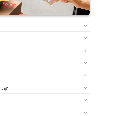
aidą?