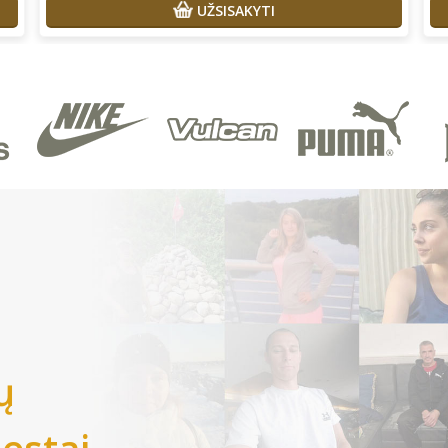
UŽSISAKYTI
ų
iestai