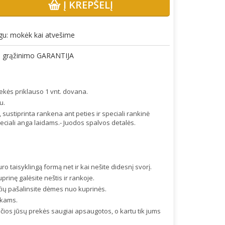
Į KREPŠELĮ
gu: mokėk kai atvešime
gų grąžinimo GARANTIJA
ekės priklauso 1 vnt. dovana.
u.
ustiprinta rankena ant peties ir speciali rankinė
peciali anga laidams.- Juodos spalvos detalės.
uro taisyklingą formą net ir kai nešite didesnį svorį.
prinę galėsite neštis ir rankoje.
sčių pašalinsite dėmes nuo kuprinės.
ikams.
čios jūsų prekės saugiai apsaugotos, o kartu tik jums