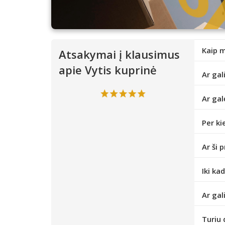
Kaip m
Atsakymai į klausimus
apie Vytis kuprinė
Ar gal
Ar gal
Per ki
Ar ši 
Iki ka
Ar gal
Turiu 