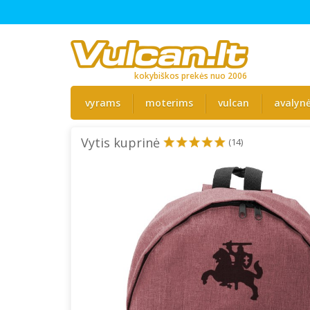
kokybiškos prekės nuo 2006
vyrams
moterims
vulcan
avalyn
Vytis kuprinė
(14)