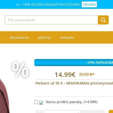
👉 -10% KODAS VISKAM PAPILDOMAI:
VASARA
ė
aksesuarai
sportui
vaikams
%
-10% PAPILDOM
14.99€
35.99 €*
Perkant už 50 € - NEMOKAMAS pristatymas
Noriu pridėti penalą.
(+
4.99€
)