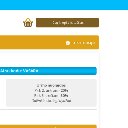
Jūsų krepšelis tuščias
Informacija
AI su kodu: VASARA
Urmo nuolaidos
Pirk 2: antram
-20%
!
Pirk 3: trečiam
-30%
Galimi ir skirtingi dydžiai