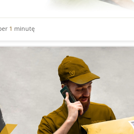
 per
1
minutę