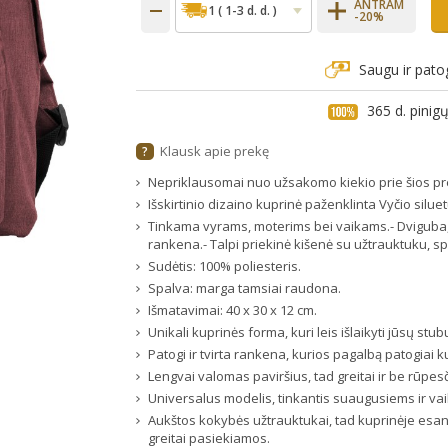
ANTRAM
-20%
Saugu ir pato
365 d. pini
Klausk apie prekę
?
Nepriklausomai nuo užsakomo kiekio prie šios pr
Išskirtinio dizaino kuprinė paženklinta Vyčio siluet
Tinkama vyrams, moterims bei vaikams.- Dviguba, s
rankena.- Talpi priekinė kišenė su užtrauktuku, s
Sudėtis: 100% poliesteris.
Spalva: marga tamsiai raudona.
Išmatavimai: 40 x 30 x 12 cm.
Unikali kuprinės forma, kuri leis išlaikyti jūsų stub
Patogi ir tvirta rankena, kurios pagalbą patogiai ku
Lengvai valomas paviršius, tad greitai ir be rūpe
Universalus modelis, tinkantis suaugusiems ir va
Aukštos kokybės užtrauktukai, tad kuprinėje esan
greitai pasiekiamos.