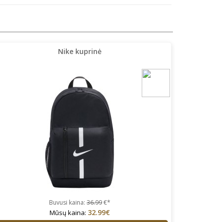
Nike kuprinė
Buvusi kaina:
36.99
€*
32.99€
Mūsų kaina: