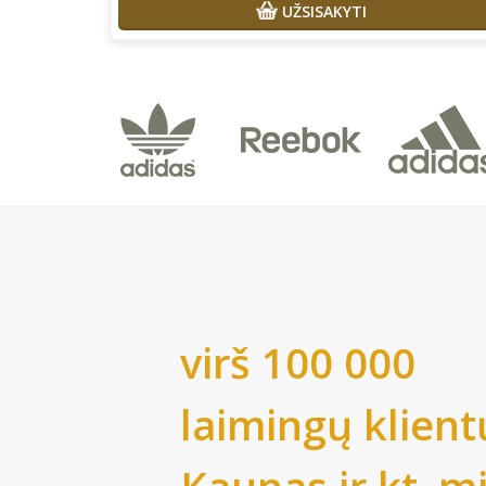
UŽSISAKYTI
virš 100 000
laimingų klient
Kaunas
ir kt. m