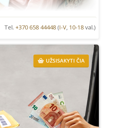
Tel.
+370 658 44448
(
I-V
,
10-18
val.)
UŽSISAKYTI ČIA