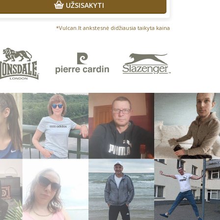
UŽSISAKYTI
*Vulcan.lt ankstesnė didžiausia taikyta kaina