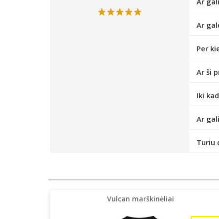
Ar gal
Ar gal
Per ki
Ar ši 
Iki ka
Ar gal
Turiu 
Vulcan marškinėliai