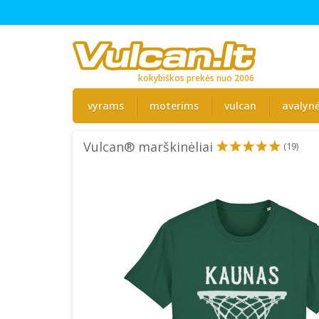
kokybiškos prekės nuo 2006
vyrams
moterims
vulcan
avalyn
Vulcan® marškinėliai
(19)