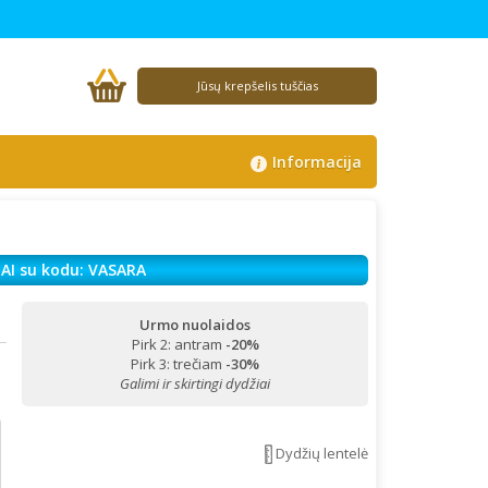
Jūsų krepšelis tuščias
Informacija
AI su kodu: VASARA
Urmo nuolaidos
Pirk 2: antram
-20%
!
Pirk 3: trečiam
-30%
Galimi ir skirtingi dydžiai
Dydžių lentelė