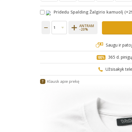
Pridedu Spalding Žalgirio kamuolį
(+
2
ANTRAM
-20%
Saugu ir pato
365 d. pini
Užsisakyk te
Klausk apie prekę
?