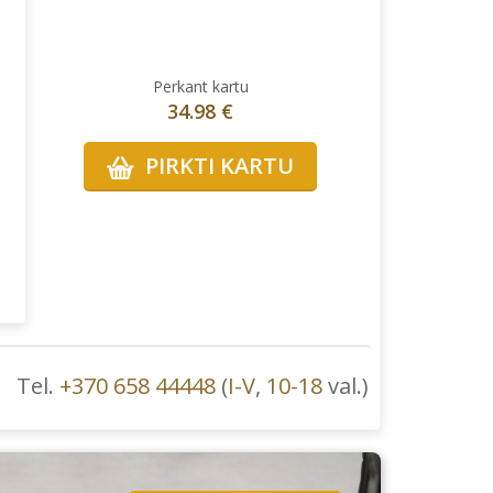
Perkant kartu
34.98 €
PIRKTI KARTU
Tel.
+370 658 44448
(
I-V
,
10-18
val.)