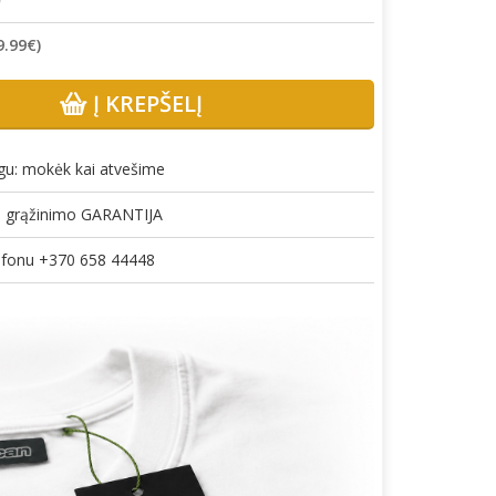
9.99€
)
Į KREPŠELĮ
gu: mokėk kai atvešime
gų grąžinimo GARANTIJA
lefonu +370 658 44448