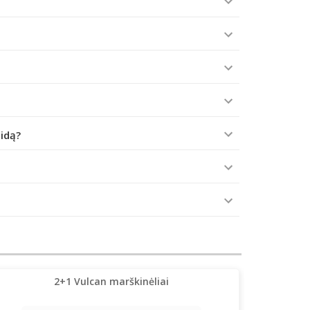
aidą?
2+1 Vulcan marškinėliai