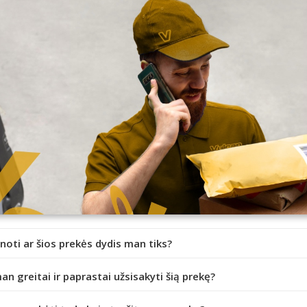
inoti ar šios prekės dydis man tiks?
an greitai ir paprastai užsisakyti šią prekę?