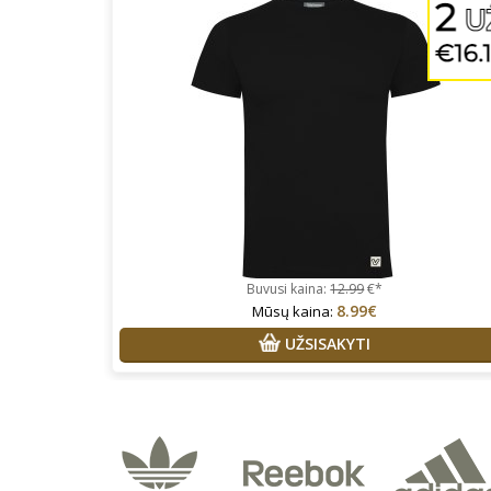
Buvusi kaina:
12.99
€*
8.99€
Mūsų kaina:
UŽSISAKYTI