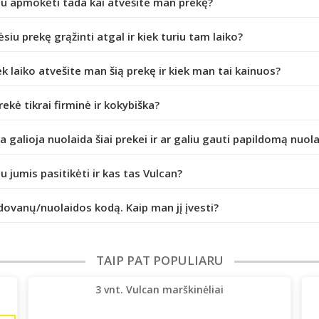
iu apmokėti tada kai atvešite man prekę?
ėsiu prekę grąžinti atgal ir kiek turiu tam laiko?
ek laiko atvešite man šią prekę ir kiek man tai kainuos?
prekė tikrai firminė ir kokybiška?
da galioja nuolaida šiai prekei ir ar galiu gauti papildomą nuol
iu jumis pasitikėti ir kas tas Vulcan?
dovanų/nuolaidos kodą. Kaip man jį įvesti?
TAIP PAT POPULIARU
3 vnt. Vulcan marškinėliai