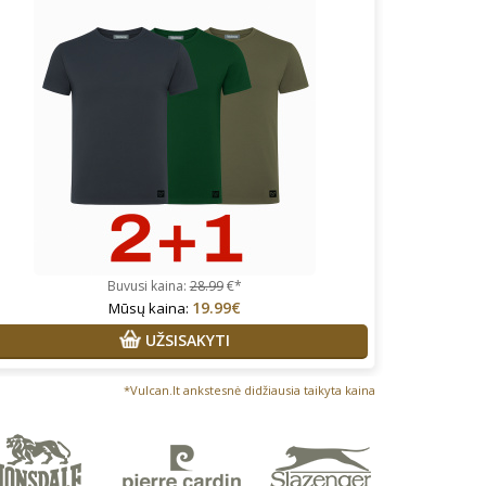
Buvusi kaina:
28.99
€*
19.99€
Mūsų kaina:
UŽSISAKYTI
*Vulcan.lt ankstesnė didžiausia taikyta kaina