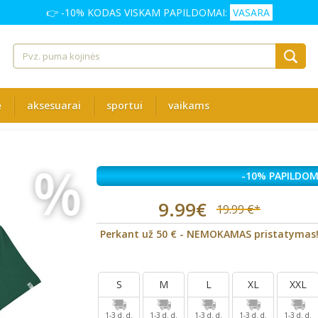
👉 -10% KODAS VISKAM PAPILDOMAI:
VASARA
ė
aksesuarai
sportui
vaikams
%
-10% PAPILDOM
9.99€
19.99 €*
Perkant už 50 € - NEMOKAMAS pristatymas
S
M
L
XL
XXL
1-3 d. d.
1-3 d. d.
1-3 d. d.
1-3 d. d.
1-3 d. d.