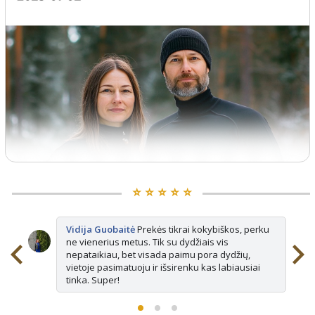
⭐️ ⭐️ ⭐️ ⭐️ ⭐️
Vidija Guobaitė
Prekės tikrai kokybiškos, perku
ne vienerius metus. Tik su dydžiais vis
nepataikiau, bet visada paimu pora dydžių,
vietoje pasimatuoju ir išsirenku kas labiausiai
tinka. Super!