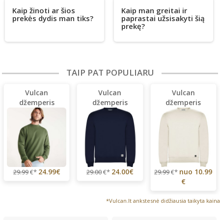
Kaip žinoti ar šios
Kaip man greitai ir
prekės dydis man tiks?
paprastai užsisakyti šią
prekę?
TAIP PAT POPULIARU
Vulcan
Vulcan
Vulcan
džemperis
džemperis
džemperis
24.99€
24.00€
nuo
10.99
29.99
€*
29.00
€*
29.99
€*
€
*Vulcan.lt ankstesnė didžiausia taikyta kaina