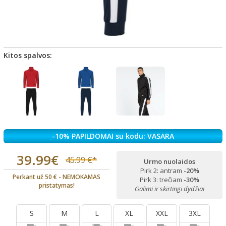
Kitos spalvos:
-10% PAPILDOMAI su kodu: VASARA
39.99€
45.99 €*
Urmo nuolaidos
Pirk 2: antram
-20%
Perkant už 50 € - NEMOKAMAS
Pirk 3: trečiam
-30%
pristatymas!
Galimi ir skirtingi dydžiai
S
M
L
XL
XXL
3XL