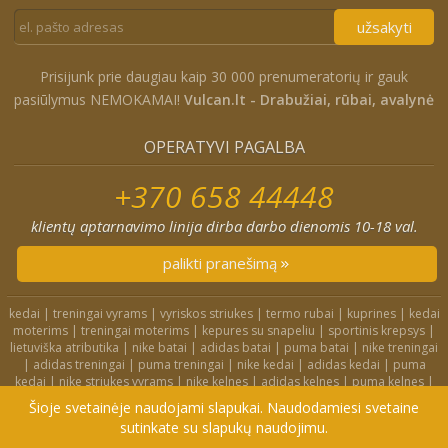
užsakyti
Prisijunk prie daugiau kaip 30 000 prenumeratorių ir gauk
pasiūlymus NEMOKAMAI!
Vulcan.lt - Drabužiai, rūbai, avalynė
OPERATYVI PAGALBA
+370 658 44448
klientų aptarnavimo linija dirba darbo dienomis 10-18 val.
palikti pranešimą
kedai
|
treningai vyrams
|
vyriskos striukes
|
termo rubai
|
kuprines
|
kedai
moterims
|
treningai moterims
|
kepures su snapeliu
|
sportinis krepsys
|
lietuviška atributika
|
nike batai
|
adidas batai
|
puma batai
|
nike treningai
|
adidas treningai
|
puma treningai
|
nike kedai
|
adidas kedai
|
puma
kedai
|
nike striukes vyrams
|
nike kelnes
|
adidas kelnes
|
puma kelnes
|
nike kuprines
|
nike kojines
|
nike treningai moterims
|
nike slepetes
|
Šioje svetainėje naudojami slapukai. Naudodamiesi svetaine
adidas striukes
|
nike dzemperiai
|
nike tampres
sutinkate su slapukų naudojimu.