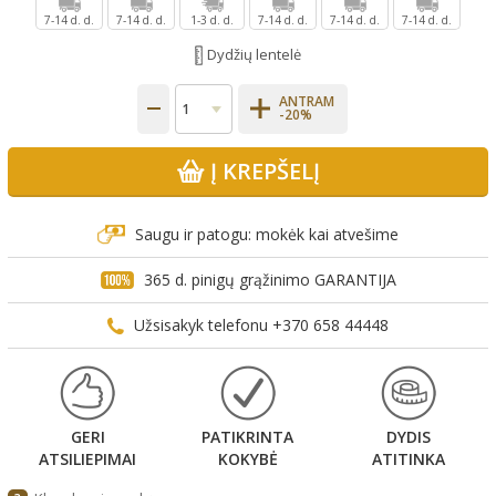
7-14 d. d.
7-14 d. d.
1-3 d. d.
7-14 d. d.
7-14 d. d.
7-14 d. d.
Dydžių lentelė
ANTRAM
-20%
Į KREPŠELĮ
Saugu ir patogu: mokėk kai atvešime
365 d. pinigų grąžinimo GARANTIJA
Užsisakyk telefonu +370 658 44448
GERI
PATIKRINTA
DYDIS
ATSILIEPIMAI
KOKYBĖ
ATITINKA