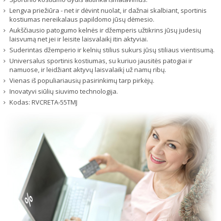
Lengva priežiūra - net ir dėvint nuolat, ir dažnai skalbiant, sportinis
kostiumas nereikalaus papildomo jūsų dėmesio.
Aukščiausio patogumo kelnės ir džemperis užtikrins jūsų judesių
laisvumą net jei ir leisite laisvalaikį itin aktyviai.
Suderintas džemperio ir kelnių stilius sukurs jūsų stiliaus vientisumą.
Universalus sportinis kostiumas, su kuriuo jausitės patogiai ir
namuose, ir leidžiant aktyvų laisvalaikį už namų ribų.
Vienas iš populiariausių pasirinkimų tarp pirkėjų.
Inovatyvi siūlių siuvimo technologija.
Kodas:
RVCRETA-55TMJ