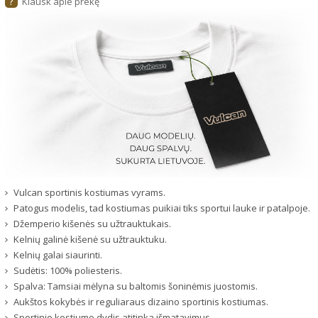
Klausk apie prekę
?
Vulcan sportinis kostiumas vyrams.
Patogus modelis, tad kostiumas puikiai tiks sportui lauke ir patalpoje.
Džemperio kišenės su užtrauktukais.
Kelnių galinė kišenė su užtrauktuku.
Kelnių galai siaurinti.
Sudėtis: 100% poliesteris.
Spalva: Tamsiai mėlyna su baltomis šoninėmis juostomis.
Aukštos kokybės ir reguliaraus dizaino sportinis kostiumas.
Sportinio kostiumo dydis atitinka išmatavimus.