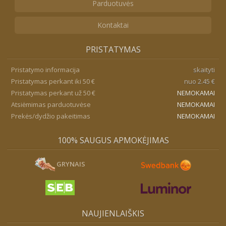
Parduotuvės
Kontaktai
PRISTATYMAS
Pristatymo informacija
skaityti
Pristatymas perkant iki 50 €
nuo 2.45 €
Pristatymas perkant už 50 €
NEMOKAMAI
Atsiėmimas parduotuvėse
NEMOKAMAI
Prekės/dydžio pakeitimas
NEMOKAMAI
100% SAUGUS APMOKĖJIMAS
GRYNAIS
NAUJIENLAIŠKIS