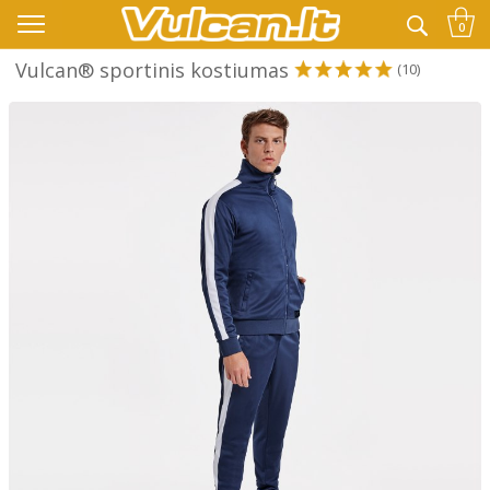
👉 -10% KODAS VISKAM PAPILDOMAI:
VASARA
0
Vulcan® sportinis kostiumas
(10)