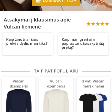
UŽSISAKYTI ČIA
Atsakymai į klausimus apie
Vulcan liemenė
Kaip žinoti ar šios
Kaip man greitai ir
prekės dydis man tiks?
paprastai užsisakyti šią
prekę?
TAIP PAT POPULIARU
Vulcan
Vulcan
3 vnt. Vulcan
džemperis
džemperis
marškinėliai