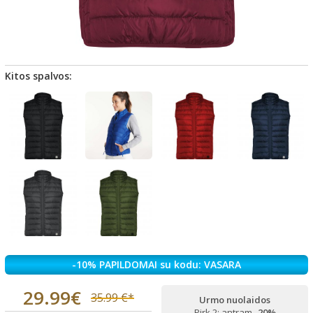
Kitos spalvos:
-10% PAPILDOMAI su kodu: VASARA
29.99€
35.99 €*
Urmo nuolaidos
Pirk 2: antram
-20%