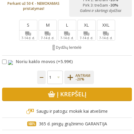
Perkant už 50 € - NEMOKAMAS
Pirk 3: trečiam
-30%
pristatymas!
Galimi ir skirtingi dydžiai
S
M
L
XL
XXL
7-14 d. d.
7-14 d. d.
7-14 d. d.
7-14 d. d.
7-14 d. d.
Dydžių lentelė
Noriu kaklo movos
(+
5.99€
)
ANTRAM
-20%
Į KREPŠELĮ
Saugu ir patogu: mokėk kai atvešime
365 d. pinigų grąžinimo GARANTIJA