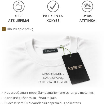
GERI
PATIKRINTA
DYDIS
ATSILIEPIMAI
KOKYBĖ
ATITINKA
Klausk apie prekę
?
Neperpučiama ir neperšlampama liemenė su lengvu moterims.
2 priekinės kišenės su užtrauktukais.
Sudėtis: Išorė 100% vandeniui nepralaidus poliesteris.