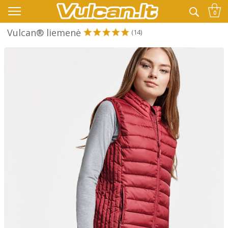
👉 -10% KODAS VISKAM PAPILDOMAI:
VASARA
0
Vulcan® liemenė
(14)