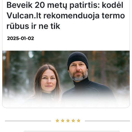
⭐️ ⭐️ ⭐️ ⭐️ ⭐️