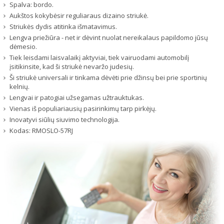
Spalva: bordo.
Aukštos kokybėsir reguliaraus dizaino striukė.
Striukės dydis atitinka išmatavimus.
Lengva priežiūra - net ir dėvint nuolat nereikalaus papildomo jūsų
dėmesio.
Tiek leisdami laisvalaikį aktyviai, tiek vairuodami automobilį
įsitikinsite, kad ši striukė nevaržo judesių.
Ši striukė universali ir tinkama dėvėti prie džinsų bei prie sportinių
kelnių.
Lengvai ir patogiai užsegamas užtrauktukas.
Vienas iš populiariausių pasirinkimų tarp pirkėjų.
Inovatyvi siūlių siuvimo technologija.
Kodas:
RMOSLO-57RJ