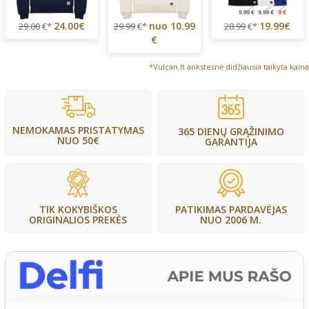
24.00€
nuo
10.99
19.99€
29.00
€*
29.99
€*
28.99
€*
€
*Vulcan.lt ankstesnė didžiausia taikyta kaina
NEMOKAMAS PRISTATYMAS
365 DIENŲ GRĄŽINIMO
NUO 50€
GARANTIJA
PATIKIMAS PARDAVĖJAS
TIK KOKYBIŠKOS
NUO 2006 M.
ORIGINALIOS PREKĖS