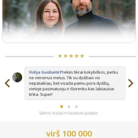
⭐️ ⭐️ ⭐️ ⭐️ ⭐️
Vidija Guobaitė
Prekės tikrai kokybiškos, perku
ne vienerius metus. Tik su dydžiais vis
nepataikiau, bet visada paimu pora dydžių,
vietoje pasimatuoju ir išsirenku kas labiausiai
tinka. Super!
Šaltinis: Vulcan.lt Facebook puslapis
virš 100 000