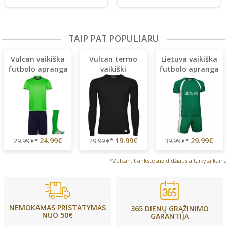
TAIP PAT POPULIARU
Vulcan vaikiška
Vulcan termo
Lietuva vaikiška
futbolo apranga
vaikiški
futbolo apranga
+ kojinės
marškinėliai
24.99€
19.99€
29.99€
29.99
€*
29.99
€*
39.99
€*
*Vulcan.lt ankstesnė didžiausia taikyta kaina
NEMOKAMAS PRISTATYMAS
365 DIENŲ GRĄŽINIMO
NUO 50€
GARANTIJA