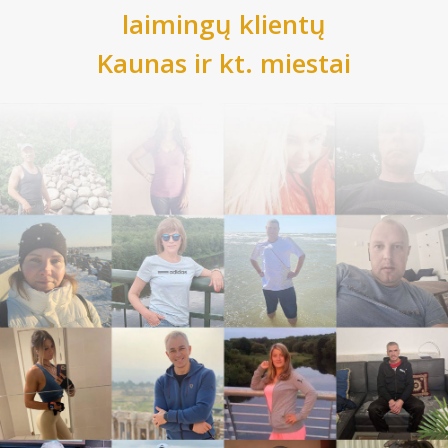
laimingų klientų
Kaunas
ir kt. miestai