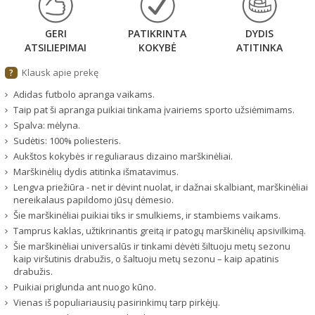
GERI
PATIKRINTA
DYDIS
ATSILIEPIMAI
KOKYBĖ
ATITINKA
Klausk apie prekę
?
Adidas futbolo apranga vaikams.
Taip pat ši apranga puikiai tinkama įvairiems sporto užsiėmimams.
Spalva: mėlyna.
Sudėtis: 100% poliesteris.
Aukštos kokybės ir reguliaraus dizaino marškinėliai.
Marškinėlių dydis atitinka išmatavimus.
Lengva priežiūra - net ir dėvint nuolat, ir dažnai skalbiant, marškinėliai
nereikalaus papildomo jūsų dėmesio.
Šie marškinėliai puikiai tiks ir smulkiems, ir stambiems vaikams.
Tamprus kaklas, užtikrinantis greitą ir patogų marškinėlių apsivilkimą.
Šie marškinėliai universalūs ir tinkami dėvėti šiltuoju metų sezonu
kaip viršutinis drabužis, o šaltuoju metų sezonu – kaip apatinis
drabužis.
Puikiai priglunda ant nuogo kūno.
Vienas iš populiariausių pasirinkimų tarp pirkėjų.