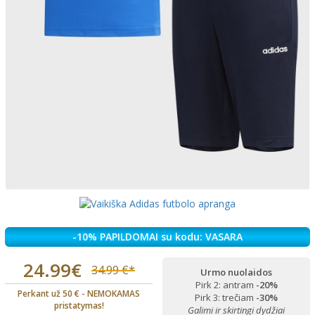
-10% PAPILDOMAI su kodu: VASARA
24.99€
34.99 €*
Urmo nuolaidos
Pirk 2: antram
-20%
Perkant už 50 € - NEMOKAMAS
Pirk 3: trečiam
-30%
pristatymas!
Galimi ir skirtingi dydžiai