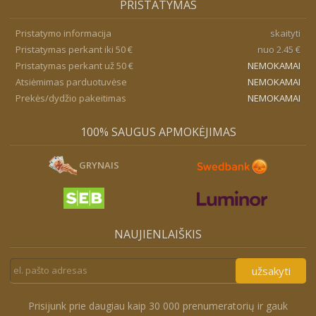
PRISTATYMAS
Pristatymo informacija
skaityti
Pristatymas perkant iki 50 €
nuo 2.45 €
Pristatymas perkant už 50 €
NEMOKAMAI
Atsiėmimas parduotuvėse
NEMOKAMAI
Prekės/dydžio pakeitimas
NEMOKAMAI
100% SAUGUS APMOKĖJIMAS
GRYNAIS
NAUJIENLAIŠKIS
užsakyti
Prisijunk prie daugiau kaip 30 000 prenumeratorių ir gauk