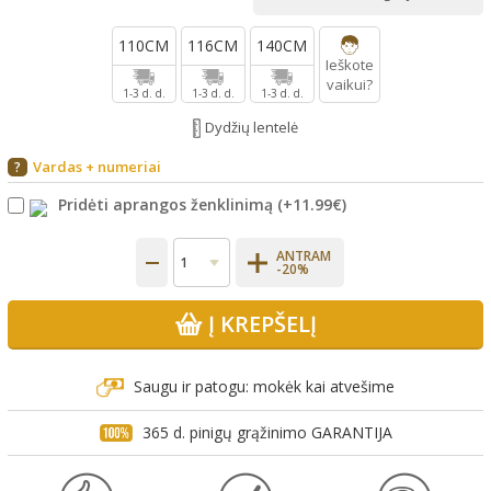
110CM
116CM
140CM
Ieškote
vaikui?
1-3 d. d.
1-3 d. d.
1-3 d. d.
Dydžių lentelė
Vardas + numeriai
?
Pridėti aprangos ženklinimą
(+
11.99€
)
ANTRAM
-20%
Į KREPŠELĮ
Saugu ir patogu: mokėk kai atvešime
365 d. pinigų grąžinimo GARANTIJA