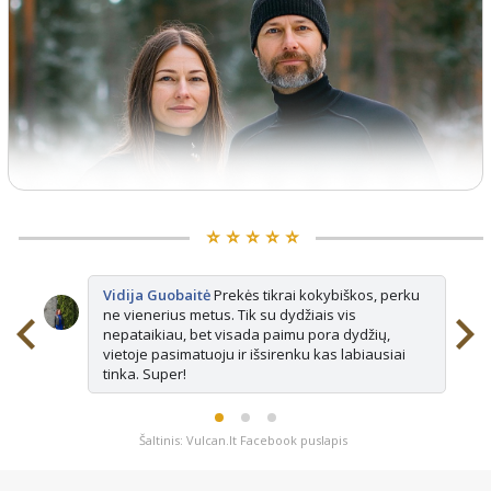
⭐️ ⭐️ ⭐️ ⭐️ ⭐️
Vidija Guobaitė
Prekės tikrai kokybiškos, perku
ne vienerius metus. Tik su dydžiais vis
nepataikiau, bet visada paimu pora dydžių,
vietoje pasimatuoju ir išsirenku kas labiausiai
tinka. Super!
Šaltinis: Vulcan.lt Facebook puslapis