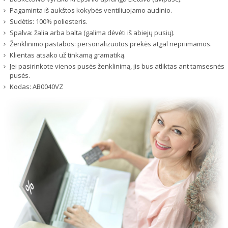
Pagaminta iš aukštos kokybės ventiliuojamo audinio.
Sudėtis: 100% poliesteris.
Spalva: žalia arba balta (galima dėvėti iš abiejų pusių).
Ženklinimo pastabos: personalizuotos prekės atgal nepriimamos.
Klientas atsako už tinkamą gramatiką.
Jei pasirinkote vienos pusės ženklinimą, jis bus atliktas ant tamsesnės
pusės.
Kodas:
AB0040VZ