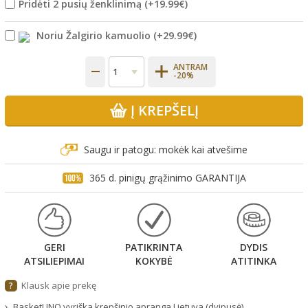
Pridėti 2 pusių ženklinimą
(+
19.99€
)
Noriu Žalgirio kamuolio
(+
29.99€
)
ANTRAM
-20%
Į KREPŠELĮ
Saugu ir patogu: mokėk kai atvešime
365 d. pinigų grąžinimo GARANTIJA
GERI
PATIKRINTA
DYDIS
ATSILIEPIMAI
KOKYBĖ
ATITINKA
Klausk apie prekę
?
BasketUNO vyriška krepšinio apranga Lietuva (dvipusė).