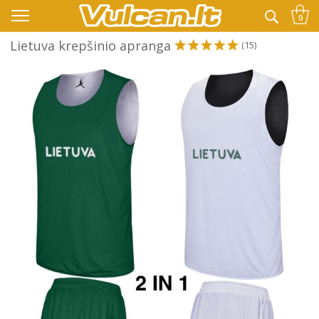
👉 -10% KODAS VISKAM PAPILDOMAI:
VASARA
0
Lietuva krepšinio apranga
(15)