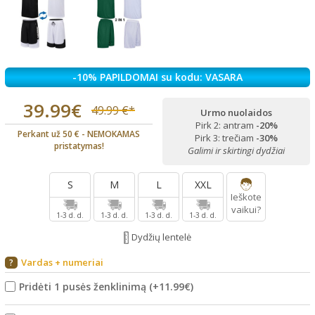
-10% PAPILDOMAI su kodu: VASARA
39.99€
49.99 €*
Urmo nuolaidos
Pirk 2: antram
-20%
Perkant už 50 € - NEMOKAMAS
Pirk 3: trečiam
-30%
pristatymas!
Galimi ir skirtingi dydžiai
S
M
L
XXL
Ieškote
vaikui?
1-3 d. d.
1-3 d. d.
1-3 d. d.
1-3 d. d.
Dydžių lentelė
Vardas + numeriai
?
Pridėti 1 pusės ženklinimą
(+
11.99€
)