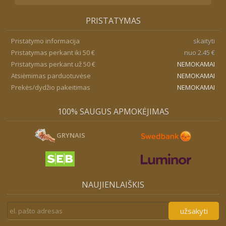
PRISTATYMAS
Pristatymo informacija
skaityti
Pristatymas perkant iki 50 €
nuo 2.45 €
Pristatymas perkant už 50 €
NEMOKAMAI
Atsiėmimas parduotuvėse
NEMOKAMAI
Prekės/dydžio pakeitimas
NEMOKAMAI
100% SAUGUS APMOKĖJIMAS
GRYNAIS
NAUJIENLAIŠKIS
užsakyti