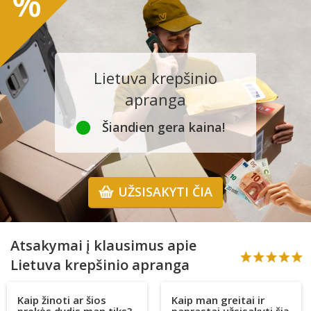
%
Lietuva krepšinio
apranga
Šiandien gera kaina!
UŽSISAKYTI ČIA
Atsakymai į klausimus apie
Lietuva krepšinio apranga
Kaip žinoti ar šios
Kaip man greitai ir
prekės dydis man tiks?
paprastai užsisakyti šią