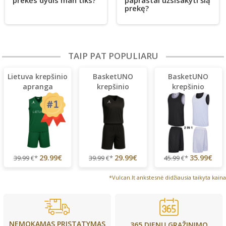
prekę?
TAIP PAT POPULIARU
Lietuva krepšinio
BasketUNO
BasketUNO
apranga
krepšinio
krepšinio
apranga
apranga
29.99€
29.99€
35.99€
39.99
€*
39.99
€*
45.99
€*
*Vulcan.lt ankstesnė didžiausia taikyta kaina
NEMOKAMAS PRISTATYMAS
365 DIENŲ GRĄŽINIMO