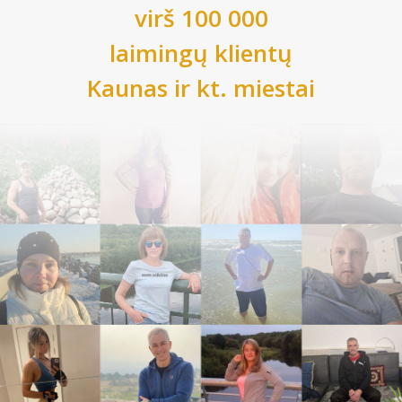
virš 100 000
laimingų klientų
Kaunas
ir kt. miestai