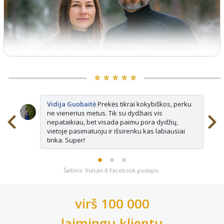
⭐️ ⭐️ ⭐️ ⭐️ ⭐️
Vidija Guobaitė
Prekės tikrai kokybiškos, perku
ne vienerius metus. Tik su dydžiais vis
nepataikiau, bet visada paimu pora dydžių,
vietoje pasimatuoju ir išsirenku kas labiausiai
tinka. Super!
Šaltinis: Vulcan.lt Facebook puslapis
virš 100 000
laimingų klientų