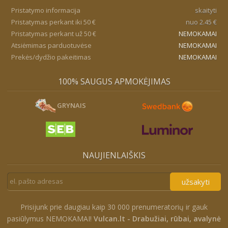
Pristatymo informacija
skaityti
Pristatymas perkant iki 50 €
nuo 2.45 €
Pristatymas perkant už 50 €
NEMOKAMAI
Atsiėmimas parduotuvėse
NEMOKAMAI
Prekės/dydžio pakeitimas
NEMOKAMAI
100% SAUGUS APMOKĖJIMAS
GRYNAIS
NAUJIENLAIŠKIS
užsakyti
Prisijunk prie daugiau kaip 30 000 prenumeratorių ir gauk
pasiūlymus NEMOKAMAI!
Vulcan.lt - Drabužiai, rūbai, avalynė