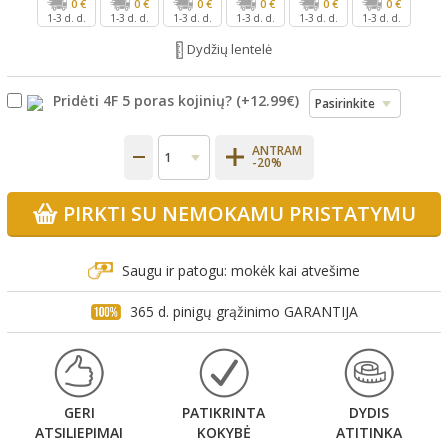
0 €
0 €
0 €
0 €
0 €
0 €
1-3 d. d.
1-3 d. d.
1-3 d. d.
1-3 d. d.
1-3 d. d.
1-3 d. d.
Dydžių lentelė
Pridėti 4F 5 poras kojinių?
(+
12.99€
)
ANTRAM
-20%
PIRKTI SU NEMOKAMU PRISTATYMU
Saugu ir patogu: mokėk kai atvešime
365 d. pinigų grąžinimo GARANTIJA
GERI
PATIKRINTA
DYDIS
ATSILIEPIMAI
KOKYBĖ
ATITINKA