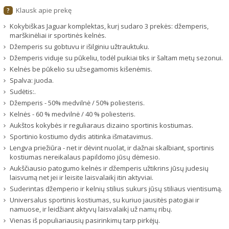
Klausk apie prekę
?
Kokybiškas Jaguar komplektas, kurį sudaro 3 prekės: džemperis,
marškinėliai ir sportinės kelnės.
Džemperis su gobtuvu ir išilginiu užtrauktuku.
Džemperis viduje su pūkeliu, todėl puikiai tiks ir šaltam metų sezonui.
Kelnės be pūkelio su užsegamomis kišenėmis.
Spalva: juoda.
Sudėtis:.
Džemperis - 50% medvilnė / 50% poliesteris.
Kelnės - 60 % medvilnė / 40 % poliesteris.
Aukštos kokybės ir reguliaraus dizaino sportinis kostiumas.
Sportinio kostiumo dydis atitinka išmatavimus.
Lengva priežiūra - net ir dėvint nuolat, ir dažnai skalbiant, sportinis
kostiumas nereikalaus papildomo jūsų dėmesio.
Aukščiausio patogumo kelnės ir džemperis užtikrins jūsų judesių
laisvumą net jei ir leisite laisvalaikį itin aktyviai.
Suderintas džemperio ir kelnių stilius sukurs jūsų stiliaus vientisumą.
Universalus sportinis kostiumas, su kuriuo jausitės patogiai ir
namuose, ir leidžiant aktyvų laisvalaikį už namų ribų.
Vienas iš populiariausių pasirinkimų tarp pirkėjų.