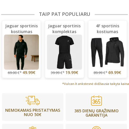
TAIP PAT POPULIARU
Jaguar sportinis
Jaguar sportinis
4F sportinis
kostiumas
komplektas
kostiumas
(lengvas)
49.99€
19.99€
69.99€
69.00
€*
39.99
€*
89.99
€*
*Vulcan.lt ankstesnė didžiausia taikyta kaina
NEMOKAMAS PRISTATYMAS
365 DIENŲ GRĄŽINIMO
NUO 50€
GARANTIJA