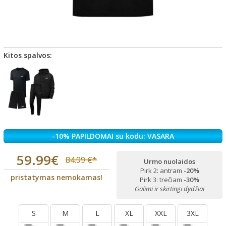
Kitos spalvos:
-10% PAPILDOMAI su kodu: VASARA
59.99€
84.99 €*
Urmo nuolaidos
Pirk 2: antram
-20%
pristatymas nemokamas!
Pirk 3: trečiam
-30%
Galimi ir skirtingi dydžiai
S
M
L
XL
XXL
3XL