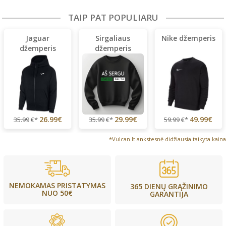
TAIP PAT POPULIARU
Jaguar
Sirgaliaus
Nike džemperis
džemperis
džemperis
(lengvas)
26.99€
29.99€
49.99€
35.99
€*
35.99
€*
59.99
€*
*Vulcan.lt ankstesnė didžiausia taikyta kaina
NEMOKAMAS PRISTATYMAS
365 DIENŲ GRĄŽINIMO
NUO 50€
GARANTIJA