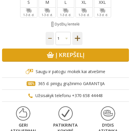
S
M
L
XL
XXL
1-3 d. d.
1-3 d. d.
1-3 d. d.
1-3 d. d.
1-3 d. d.
Dydžių lentelė
Į KREPŠELĮ
Saugu ir patogu: mokėk kai atvešime
365 d. pinigų grąžinimo GARANTIJA
Užsisakyk telefonu +370 658 44448
GERI
PATIKRINTA
DYDIS
ATSILIEPIMAI
KOKYBĖ
ATITINKA