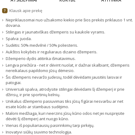
Klausk apie prekę
?
Nepriklausomai nuo užsakomo kiekio prie šios prekės priklauso 1 vnt.
dovana.
Stilingas ir jaunatviškas džemperis su kaukole vyrams.
Spalva: juoda.
Sudėtis: 50% medvilnė / 50% poliesteris.
Aukštos kokybės ir reguliaraus dizaino džemperis.
Džemperio dydis atitinka išmatavimus.
Lengva priežiūra - net ir dėvint nuolat, ir dažnai skalbiant, džemperis
nereikalaus papildomo jūsų dėmesio.
Šis džemperis nevaržo judesių, todėl dėvėdami jausitės laisvai ir
patogiai.
Universali spalva, atrodysite stilingai dėvėdami šį džemperį ir prie
džinsų, ir prie sportinių kelnių.
Unikalus džemperio pasiuvimas tiks jūsų figūrai nesvarbu ar net
esate kūdo ar stambaus sudėjimo.
Maloni medžiaga, kuri neerzins jūsų kūno odos net jei nuspręsite
dėvėti šį džemperį ant nuogo kūno.
Vienas iš populiariausių pasirinkimų tarp pirkėjų.
Inovatyvi siūlių siuvimo technologija.