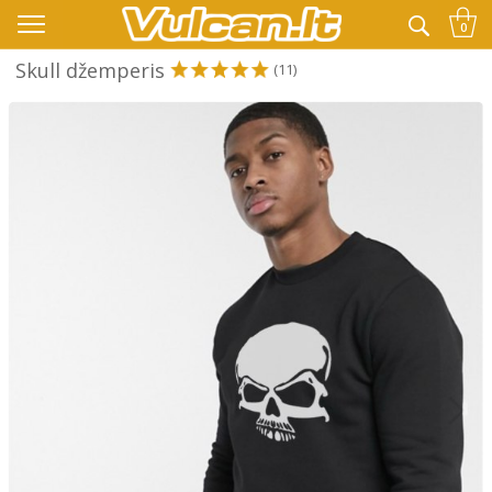
👉 -10% KODAS VISKAM PAPILDOMAI:
VASARA
0
Skull džemperis
(11)