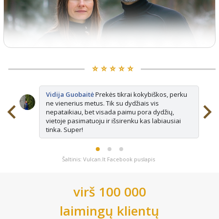
⭐️ ⭐️ ⭐️ ⭐️ ⭐️
Vidija Guobaitė
Prekės tikrai kokybiškos, perku
ne vienerius metus. Tik su dydžiais vis
nepataikiau, bet visada paimu pora dydžių,
vietoje pasimatuoju ir išsirenku kas labiausiai
tinka. Super!
Šaltinis: Vulcan.lt Facebook puslapis
virš 100 000
laimingų klientų