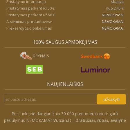
Pristatymo informacija
skaityti
Pristatymas perkant iki 50 €
nuo 2.45 €
Pristatymas perkant už 50 €
NEMOKAMAI
Atsiėmimas parduotuvėse
NEMOKAMAI
Prekės/dydžio pakeitimas
NEMOKAMAI
100% SAUGUS APMOKĖJIMAS
GRYNAIS
NAUJIENLAIŠKIS
užsakyti
Prisijunk prie daugiau kaip 30 000 prenumeratorių ir gauk
pasiūlymus NEMOKAMAI!
Vulcan.lt - Drabužiai, rūbai, avalynė