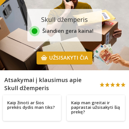
Skull džemperis
Šiandien gera kaina!
UŽSISAKYTI ČIA
Atsakymai į klausimus apie
Skull džemperis
Kaip žinoti ar šios
Kaip man greitai ir
prekės dydis man tiks?
paprastai užsisakyti šią
prekę?