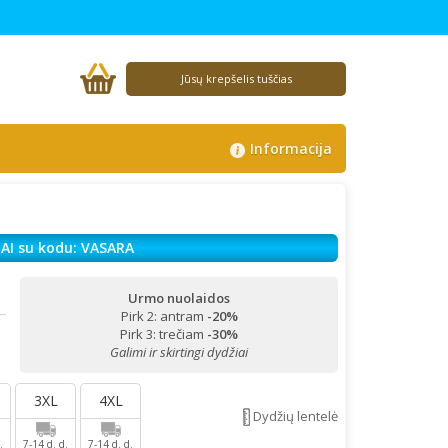
Jūsų krepšelis tuščias
Informacija
AI su kodu: VASARA
Urmo nuolaidos
Pirk 2: antram
-20%
!
Pirk 3: trečiam
-30%
Galimi ir skirtingi dydžiai
3XL
4XL
Dydžių lentelė
.
7-14 d. d.
7-14 d. d.