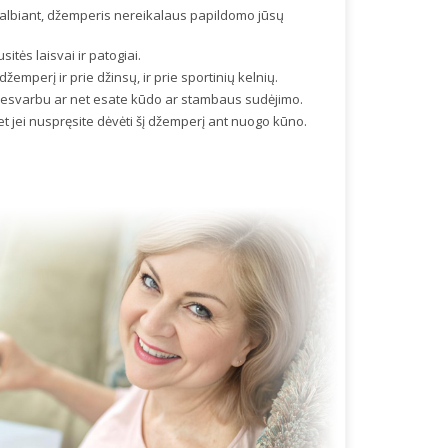
 skalbiant, džemperis nereikalaus papildomo jūsų
itės laisvai ir patogiai.
džemperį ir prie džinsų, ir prie sportinių kelnių.
 nesvarbu ar net esate kūdo ar stambaus sudėjimo.
t jei nuspręsite dėvėti šį džemperį ant nuogo kūno.