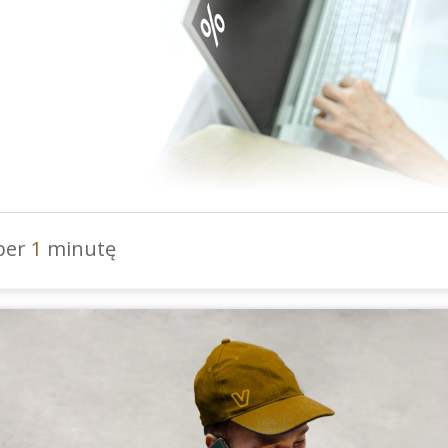
 per
1
minutę