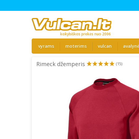
kokybiškos prekės nuo 2006
vyrams
moterims
vulcan
avalyn
Rimeck džemperis
(15)