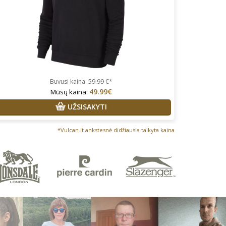
Buvusi kaina:
59.99
€*
49.99€
Mūsų kaina:
UŽSISAKYTI
*Vulcan.lt ankstesnė didžiausia taikyta kaina