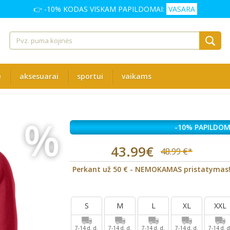
👉 -10% KODAS VISKAM PAPILDOMAI:
VASARA
ė
aksesuarai
sportui
vaikams
%
-10% PAPILDOM
43.99€
48.99 €*
Perkant už 50 € - NEMOKAMAS pristatymas
S
M
L
XL
XXL
7-14 d. d.
7-14 d. d.
7-14 d. d.
7-14 d. d.
7-14 d. d