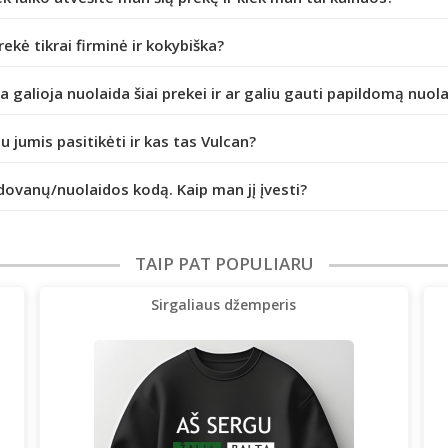
prekė tikrai firminė ir kokybiška?
da galioja nuolaida šiai prekei ir ar galiu gauti papildomą nuol
iu jumis pasitikėti ir kas tas Vulcan?
dovanų/nuolaidos kodą. Kaip man jį įvesti?
TAIP PAT POPULIARU
Sirgaliaus džemperis