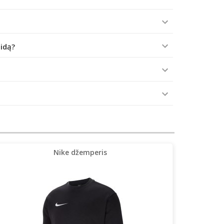
aidą?
Nike džemperis