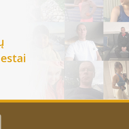
ų
iestai