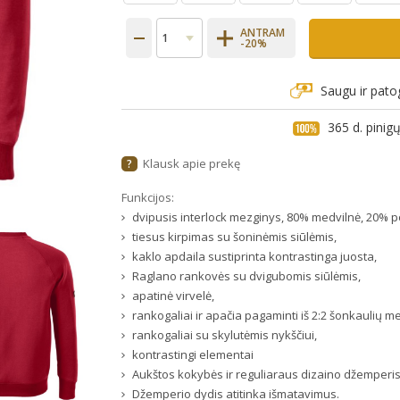
ANTRAM
-20%
Saugu ir pato
365 d. pini
Klausk apie prekę
?
Funkcijos:
dvipusis interlock mezginys, 80% medvilnė, 20% po
tiesus kirpimas su šoninėmis siūlėmis,
kaklo apdaila sustiprinta kontrastinga juosta,
Raglano rankovės su dvigubomis siūlėmis,
apatinė virvelė,
rankogaliai ir apačia pagaminti iš 2:2 šonkaulių 
rankogaliai su skylutėmis nykščiui,
kontrastingi elementai
Aukštos kokybės ir reguliaraus dizaino džemperis
Džemperio dydis atitinka išmatavimus.