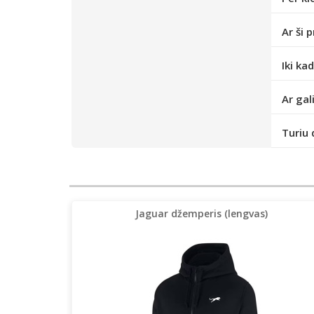
Ar ši 
Iki ka
Ar gal
Turiu 
Jaguar džemperis (lengvas)