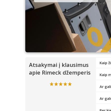
Kaip ž
Atsakymai į klausimus
apie Rimeck džemperis
Kaip m
Ar gal
Ar gal
Per ki