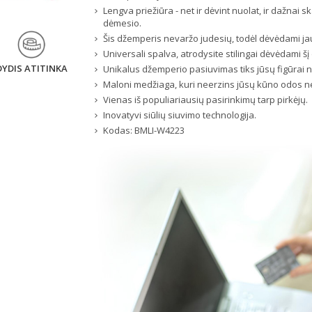
Lengva priežiūra - net ir dėvint nuolat, ir dažnai
dėmesio.
Šis džemperis nevaržo judesių, todėl dėvėdami jaus
Universali spalva, atrodysite stilingai dėvėdami šį 
DYDIS ATITINKA
Unikalus džemperio pasiuvimas tiks jūsų figūrai
Maloni medžiaga, kuri neerzins jūsų kūno odos ne
Vienas iš populiariausių pasirinkimų tarp pirkėjų.
Inovatyvi siūlių siuvimo technologija.
Kodas:
BMLI-W4223