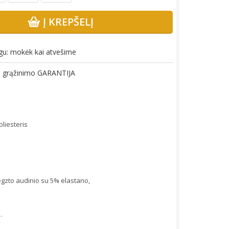
Į KREPŠELĮ
gu: mokėk kai atvešime
gų grąžinimo GARANTIJA
liesteris
megzto audinio su 5% elastano,
.