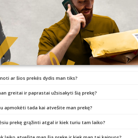
inoti ar šios prekės dydis man tiks?
an greitai ir paprastai užsisakyti šią prekę?
iu apmokėti tada kai atvešite man prekę?
ėsiu prekę grąžinti atgal ir kiek turiu tam laiko?
ek laiko atvešite man šią prekę ir kiek man tai kainuos?