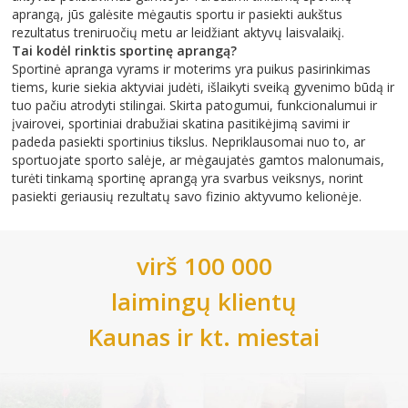
aprangą, jūs galėsite mėgautis sportu ir pasiekti aukštus
rezultatus treniruočių metu ar leidžiant aktyvų laisvalaikį.
Tai kodėl rinktis sportinę aprangą?
Sportinė apranga vyrams ir moterims yra puikus pasirinkimas
tiems, kurie siekia aktyviai judėti, išlaikyti sveiką gyvenimo būdą ir
tuo pačiu atrodyti stilingai. Skirta patogumui, funkcionalumui ir
įvairovei, sportiniai drabužiai skatina pasitikėjimą savimi ir
padeda pasiekti sportinius tikslus. Nepriklausomai nuo to, ar
sportuojate sporto salėje, ar mėgaujatės gamtos malonumais,
turėti tinkamą sportinę aprangą yra svarbus veiksnys, norint
pasiekti geriausių rezultatų savo fizinio aktyvumo kelionėje.
virš 100 000
laimingų klientų
Kaunas
ir kt. miestai