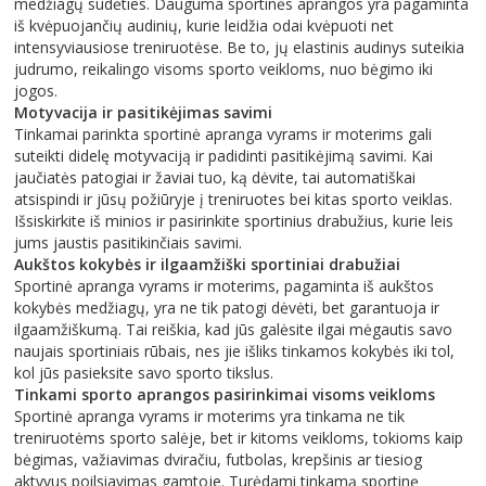
medžiagų sudėties. Dauguma sportinės aprangos yra pagaminta
iš kvėpuojančių audinių, kurie leidžia odai kvėpuoti net
intensyviausiose treniruotėse. Be to, jų elastinis audinys suteikia
judrumo, reikalingo visoms sporto veikloms, nuo bėgimo iki
jogos.
Motyvacija ir pasitikėjimas savimi
Tinkamai parinkta sportinė apranga vyrams ir moterims gali
suteikti didelę motyvaciją ir padidinti pasitikėjimą savimi. Kai
jaučiatės patogiai ir žaviai tuo, ką dėvite, tai automatiškai
atsispindi ir jūsų požiūryje į treniruotes bei kitas sporto veiklas.
Išsiskirkite iš minios ir pasirinkite sportinius drabužius, kurie leis
jums jaustis pasitikinčiais savimi.
Aukštos kokybės ir ilgaamžiški sportiniai drabužiai
Sportinė apranga vyrams ir moterims, pagaminta iš aukštos
kokybės medžiagų, yra ne tik patogi dėvėti, bet garantuoja ir
ilgaamžiškumą. Tai reiškia, kad jūs galėsite ilgai mėgautis savo
naujais sportiniais rūbais, nes jie išliks tinkamos kokybės iki tol,
kol jūs pasieksite savo sporto tikslus.
Tinkami sporto aprangos pasirinkimai visoms veikloms
Sportinė apranga vyrams ir moterims yra tinkama ne tik
treniruotėms sporto salėje, bet ir kitoms veikloms, tokioms kaip
bėgimas, važiavimas dviračiu, futbolas, krepšinis ar tiesiog
aktyvus poilsiavimas gamtoje. Turėdami tinkamą sportinę