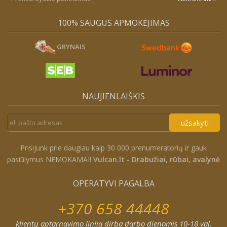
100% SAUGUS APMOKĖJIMAS
GRYNAIS
NAUJIENLAIŠKIS
užsakyti
Prisijunk prie daugiau kaip 30 000 prenumeratorių ir gauk
pasiūlymus NEMOKAMAI!
Vulcan.lt - Drabužiai, rūbai, avalynė
OPERATYVI PAGALBA
+370 658 44448
klientų aptarnavimo linija dirba darbo dienomis 10-18 val.