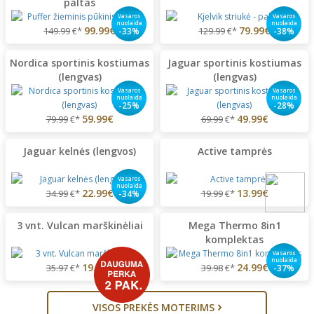
paltas
Vasaros
Vasaros
nuolaida
nuolaida
99.99€
79.99€
149.99
€*
129.99
€*
-33%
-38%
Nordica sportinis kostiumas
Jaguar sportinis kostiumas
(lengvas)
(lengvas)
Vasaros
Vasaros
nuolaida
nuolaida
-25%
-28%
59.99€
49.99€
79.99
€*
69.99
€*
Jaguar kelnės (lengvos)
Active tamprės
Vasaros
nuolaida
22.99€
13.99€
34.99
€*
19.99
€*
-34%
3 vnt. Vulcan marškinėliai
Mega Thermo 8in1
komplektas
Vasaros
nuolaida
19.99€
24.99€
35.97
€*
39.98
€*
-37%
›
VISOS PREKĖS MOTERIMS