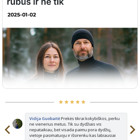
⭐️ ⭐️ ⭐️ ⭐️ ⭐️
Vidija Guobaitė
Prekės tikrai kokybiškos, perku
ne vienerius metus. Tik su dydžiais vis
nepataikiau, bet visada paimu pora dydžių,
vietoje pasimatuoju ir išsirenku kas labiausiai