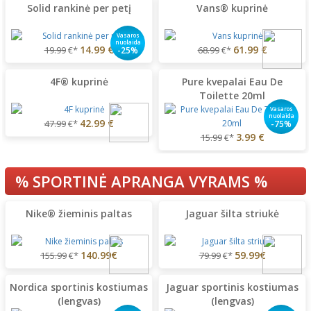
Solid rankinė per petį
Vans® kuprinė
Vasaros
nuolaida
14.99 €
61.99 €
19.99
€*
68.99
€*
-25%
4F® kuprinė
Pure kvepalai Eau De
Toilette 20ml
Vasaros
nuolaida
42.99 €
47.99
€*
-75%
3.99 €
15.99
€*
% SPORTINĖ APRANGA VYRAMS %
Nike® žieminis paltas
Jaguar šilta striukė
140.99€
59.99€
155.99
€*
79.99
€*
Nordica sportinis kostiumas
Jaguar sportinis kostiumas
(lengvas)
(lengvas)