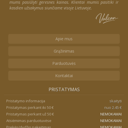
mums pasiūlyti geresnes kainas. Klientai mumis pasitiki ir
kasdien užsakymus siunčiame visoje Lietuvoje.
Apie mus
Grąžinimas
Parduotuvės
Kontaktai
PRISTATYMAS
Pristatymo informacija
skaityti
Pristatymas perkant iki 50 €
nuo 2.45 €
Pristatymas perkant už 50 €
NEMOKAMAI
Atsiėmimas parduotuvėse
NEMOKAMAI
Prekės/dydžio pakeitimas
NEMOKAMAI