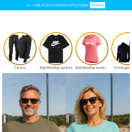
👉 -10% KODAS VISKAM PAPILDOMAI:
VASARA
Termo
Marškinėliai vyrams
Marškinėliai moterims
Treningai 