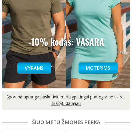
-10% kodas: VASARA
VYRAMS
MOTERIMS
Sportinė apranga paskutiniu metu ypatingai pamėgta ne tik sporto metu, bet ir leidžiant laisvalaikį. Renkantis aprangą sportui svarbu atkreiptį dėmesį į patogumą, kadangi dėvima sportinė apranga turi nevaržyti judesių ir užtikrinti, kad atliekant sporto šakai reikalingus veiksmus ar pratimus, jūsų kūnas nesulauktų pasipriešinimo. Populiariausios sporto šakos, kur dažniausiai sutinkama sportinė apranga vyrams yra fitnesas, bėgimas, krepšinis ir futbolas. O sportinė apranga moterims dažniausiai įsigyjama šioms sporto šakoms: jogai, aerobikai, vaikščiojimui su lazdomis ar bėgimui. Taip pat didelė dalis žmonių sportinius drabužius renkasi leidžiant laisvalaikį namuose, nes sportiniai rūbai savo patogumu žymiai lenkia oficialią aprangą, kuri dažnai dėvima darbo metu.
ŠIUO METU ŽMONĖS PERKA