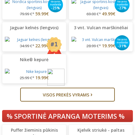
Vasaros
Vasaros
nuolaida
nuolaida
-25%
-27%
59.99€
49.99€
79.99
€*
69.00
€*
Jaguar kelnės (lengvos)
3 vnt. Vulcan marškinėliai
Vasaros
nuolaida
22.99€
19.99€
34.99
€*
28.99
€*
-31%
Nike® kepurė
19.99€
25.99
€*
›
VISOS PREKĖS VYRAMS
% SPORTINĖ APRANGA MOTERIMS %
Puffer žieminis pūkinis
Kjelvik striukė - paltas