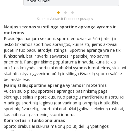
tinka. Super!
Šaltinis: Vulcan.lt Facebook puslapis
Naujas sezonas su stilinga sportine apranga vyrams ir
moterims
Prasidėjus naujam sezonui, sporto entuziastai žiūri į ateitį ir
ieško tinkamos sportinės aprangos, kuri leistų jiems aktyviai
judėti ir tuo pačiu atrodyti stilingai. Sportinė apranga yra ne tik
funkcionali, bet ir svarbi savivertės ir pasitikėjimo savimi
priemonė. Panagrinėkime populiarumą ir naudą, kurią teikia
aukštos kokybės sportiniai drabužiai vyrams ir moterims, siekiant
skatinti aktyvų gyvenimo būdą ir stilingą išvaizdą sporto salėse
bei aikštelėse.
Įvairių stilių sportinė apranga vyrams ir moterims
Vulcan siūlo platų sportinės aprangos pasirinkimą pagal
skirtingus stilius ir poreikius. Nuo patogių marškinėlių ir šortų iki
madingų sportinių leginsų (dar vadinamų tamprių) ir atletiškų
sportinių švarkelių, sportiniai drabužiai įgalina kiekvieną rasti tai,
kas atitinka jų asmeninį skonį ir norus.
Komfortas ir funkcionalumas
Sporto drabužiai sukuria malonų pojūtį dėl jų ypatingos