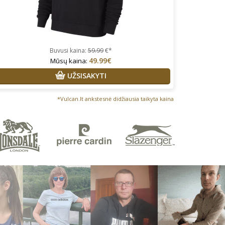
Buvusi kaina:
59.99
€*
49.99€
Mūsų kaina:
UŽSISAKYTI
*Vulcan.lt ankstesnė didžiausia taikyta kaina