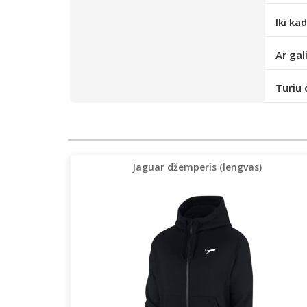
Iki ka
Ar gal
Turiu 
Jaguar džemperis (lengvas)