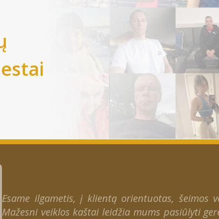
ų
iestai
Esame ilgametis, į klientą orientuotas, šeimos ver
Mažesni veiklos kaštai leidžia mums pasiūlyti gere