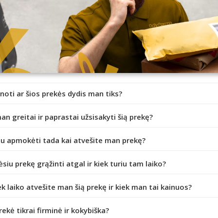
inoti ar šios prekės dydis man tiks?
an greitai ir paprastai užsisakyti šią prekę?
iu apmokėti tada kai atvešite man prekę?
ėsiu prekę grąžinti atgal ir kiek turiu tam laiko?
ek laiko atvešite man šią prekę ir kiek man tai kainuos?
prekė tikrai firminė ir kokybiška?