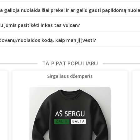
da galioja nuolaida šiai prekei ir ar galiu gauti papildomą nuol
iu jumis pasitikėti ir kas tas Vulcan?
dovanų/nuolaidos kodą. Kaip man jį įvesti?
TAIP PAT POPULIARU
Sirgaliaus džemperis