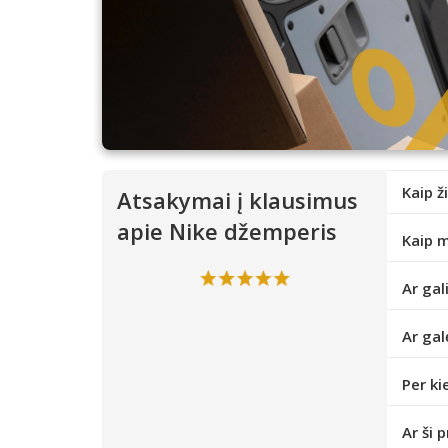
Kaip ž
Atsakymai į klausimus
apie Nike džemperis
Kaip m
Ar gal
Ar gal
Per ki
Ar ši 