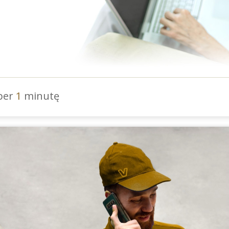
 per
1
minutę