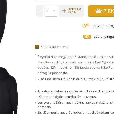
ANTRAM
PIR
-20%
Saugu ir pato
365 d. pini
Klausk apie prekę
?
* vyriški Nike megztiniai * standartinio kirpimo s
megztas audinys jaučiasi švelnus ir šiltas * gobtu
sudėtis: 82% medvilnė, 18% juoda spalva Nike Pa
patogu ir padengta.
Viso ilgio užtrauktukas išlaiko šilumą viduje, kai t
.
Aukštos kokybės ir reguliaraus dizaino džemperis
Džemperio dydis atitinka išmatavimus.
Lengva priežiūra - net ir dėvint nuolat, ir dažnai
dėmesio.
Šis džemperis nevaržo judesių, todėl dėvėdami jaus