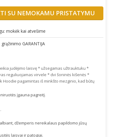
KTI SU NEMOKAMU PRISTATYMU
gu: mokėk kai atvešime
gų grąžinimo GARANTIJA
uteikia judėjimo laisvę * užsegamas užtrauktuku *
vas reguliuojamas virvele * dvi šoninės kišenės *
rk Hoodie pagamintas iš minkšto mezginio, kad būtų
reniruotės įgauna pagreitį.
.
 skalbiant, džemperis nereikalaus papildomo jūsų
itės laisvai ir patogiai.