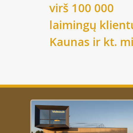
virš 100 000
laimingų klient
Kaunas
ir kt. m