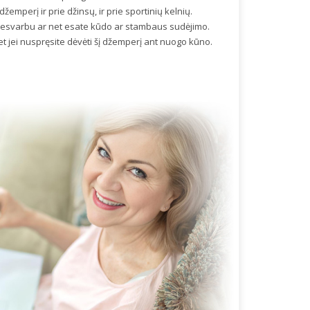
džemperį ir prie džinsų, ir prie sportinių kelnių.
 nesvarbu ar net esate kūdo ar stambaus sudėjimo.
t jei nuspręsite dėvėti šį džemperį ant nuogo kūno.