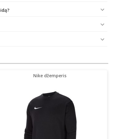
aidą?
Nike džemperis