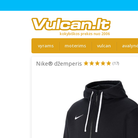
kokybiškos prekės nuo 2006
vyrams
moterims
vulcan
avalyn
Nike® džemperis
(17)