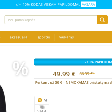
👉 -10% KODAS VISKAM PAPILDOMAI:
VASARA
ė
aksesuarai
sportui
vaikams
%
-10% PAPILDOM
49.99 €
86.99 €*
Perkant už 50 € - NEMOKAMAS pristatymas
M
1-3 d. d.