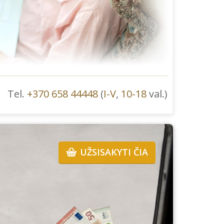
Tel.
+370 658 44448
(
I-V
,
10-18
val.)
UŽSISAKYTI ČIA