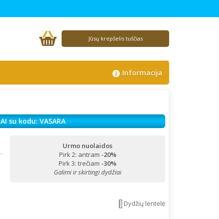
Jūsų krepšelis tuščias
Informacija
AI su kodu: VASARA
Urmo nuolaidos
Pirk 2: antram
-20%
!
Pirk 3: trečiam
-30%
Galimi ir skirtingi dydžiai
Dydžių lentelė