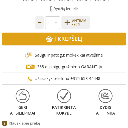
Dydžių lentelė
ANTRAM
-20%
Į KREPŠELĮ
Saugu ir patogu: mokėk kai atvešime
365 d. pinigų grąžinimo GARANTIJA
Užsisakyk telefonu +370 658 44448
GERI
PATIKRINTA
DYDIS
ATSILIEPIMAI
KOKYBĖ
ATITINKA
Klausk apie prekę
?