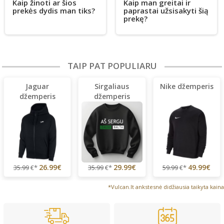
Kaip žinoti ar šios
Kaip man greitai ir
prekės dydis man tiks?
paprastai užsisakyti šią
prekę?
TAIP PAT POPULIARU
Jaguar
Sirgaliaus
Nike džemperis
džemperis
džemperis
(lengvas)
26.99€
29.99€
49.99€
35.99
€*
35.99
€*
59.99
€*
*Vulcan.lt ankstesnė didžiausia taikyta kaina