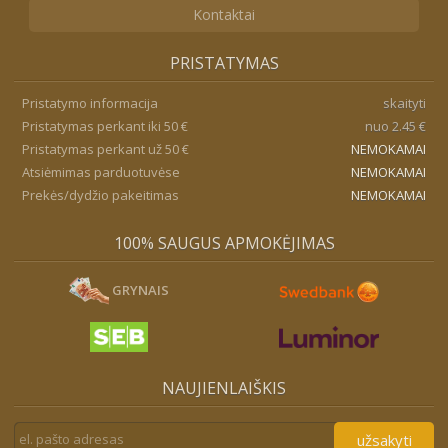
Kontaktai
PRISTATYMAS
Pristatymo informacija
skaityti
Pristatymas perkant iki 50 €
nuo 2.45 €
Pristatymas perkant už 50 €
NEMOKAMAI
Atsiėmimas parduotuvėse
NEMOKAMAI
Prekės/dydžio pakeitimas
NEMOKAMAI
100% SAUGUS APMOKĖJIMAS
GRYNAIS
NAUJIENLAIŠKIS
užsakyti