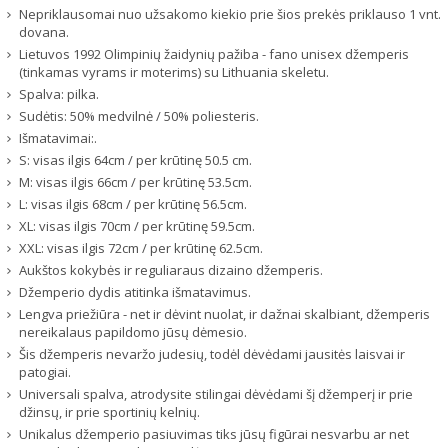
Nepriklausomai nuo užsakomo kiekio prie šios prekės priklauso 1 vnt.
dovana.
Lietuvos 1992 Olimpinių žaidynių pažiba - fano unisex džemperis
(tinkamas vyrams ir moterims) su Lithuania skeletu.
Spalva: pilka.
Sudėtis: 50% medvilnė / 50% poliesteris.
Išmatavimai:.
S: visas ilgis 64cm / per krūtinę 50.5 cm.
M: visas ilgis 66cm / per krūtinę 53.5cm.
L: visas ilgis 68cm / per krūtinę 56.5cm.
XL: visas ilgis 70cm / per krūtinę 59.5cm.
XXL: visas ilgis 72cm / per krūtinę 62.5cm.
Aukštos kokybės ir reguliaraus dizaino džemperis.
Džemperio dydis atitinka išmatavimus.
Lengva priežiūra - net ir dėvint nuolat, ir dažnai skalbiant, džemperis
nereikalaus papildomo jūsų dėmesio.
Šis džemperis nevaržo judesių, todėl dėvėdami jausitės laisvai ir
patogiai.
Universali spalva, atrodysite stilingai dėvėdami šį džemperį ir prie
džinsų, ir prie sportinių kelnių.
Unikalus džemperio pasiuvimas tiks jūsų figūrai nesvarbu ar net