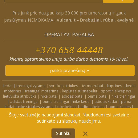
Prisijunk prie daugiau kaip 30 000 prenumeratorių ir gauk
pasiūlymus NEMOKAMAI!
Vulcan.lt - Drabužiai, rūbai, avalynė
OPERATYVI PAGALBA
+370 658 44448
klientų aptarnavimo linija dirba darbo dienomis 10-18 val.
palikti pranešimą
kedai
|
treningai vyrams
|
vyriskos striukes
|
termo rubai
|
kuprines
|
kedai
moterims
|
treningai moterims
|
kepures su snapeliu
|
sportinis krepsys
|
lietuviška atributika
|
nike batai
|
adidas batai
|
puma batai
|
nike treningai
|
adidas treningai
|
puma treningai
|
nike kedai
|
adidas kedai
|
puma
kedai
|
nike striukes vyrams
|
nike kelnes
|
adidas kelnes
|
puma kelnes
|
nike kuprines
|
nike kojines
|
nike treningai moterims
|
nike slepetes
|
Šioje svetainėje naudojami slapukai. Naudodamiesi svetaine
adidas striukes
|
nike dzemperiai
|
nike tampres
sutinkate su slapukų naudojimu.
4F.lt
|
Didelių dydžių rūbai
|
Treningai
|
Kedai
|
Privatumo politika
Į KREPŠELĮ
Sutinku
© 2006-2022 Vulcan.lt