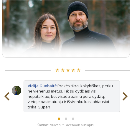
⭐️ ⭐️ ⭐️ ⭐️ ⭐️
Vidija Guobaitė
Prekės tikrai kokybiškos, perku
ne vienerius metus. Tik su dydžiais vis
nepataikiau, bet visada paimu pora dydžių,
vietoje pasimatuoju ir išsirenku kas labiausiai
tinka. Super!
Šaltinis: Vulcan.lt Facebook puslapis