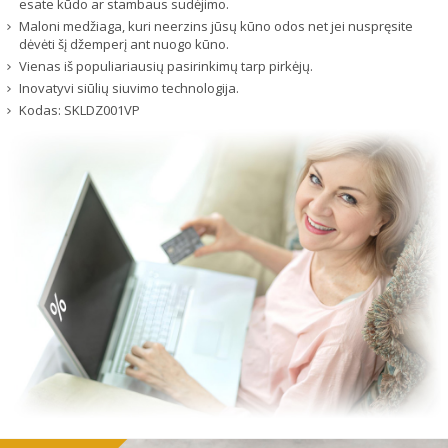
esate kūdo ar stambaus sudėjimo.
Maloni medžiaga, kuri neerzins jūsų kūno odos net jei nuspręsite
dėvėti šį džemperį ant nuogo kūno.
Vienas iš populiariausių pasirinkimų tarp pirkėjų.
Inovatyvi siūlių siuvimo technologija.
Kodas:
SKLDZ001VP