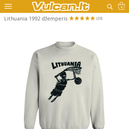
👉 -10% KODAS VISKAM PAPILDOMAI:
VASARA
0
Lithuania 1992 džemperis
(20)