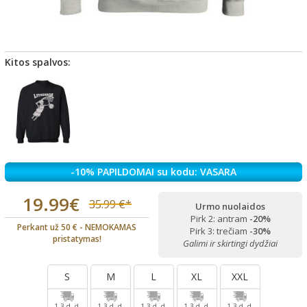
Kitos spalvos:
-10% PAPILDOMAI su kodu: VASARA
19.99€
35.99 €*
Urmo nuolaidos
Pirk 2: antram
-20%
Perkant už 50 € - NEMOKAMAS
Pirk 3: trečiam
-30%
pristatymas!
Galimi ir skirtingi dydžiai
S
M
L
XL
XXL
1-3 d. d.
1-3 d. d.
1-3 d. d.
1-3 d. d.
1-3 d. d.