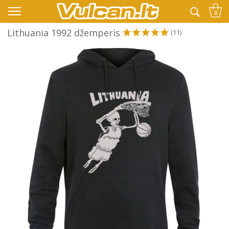
👉 -10% KODAS VISKAM PAPILDOMAI:
VASARA
0
Lithuania 1992 džemperis
(11)