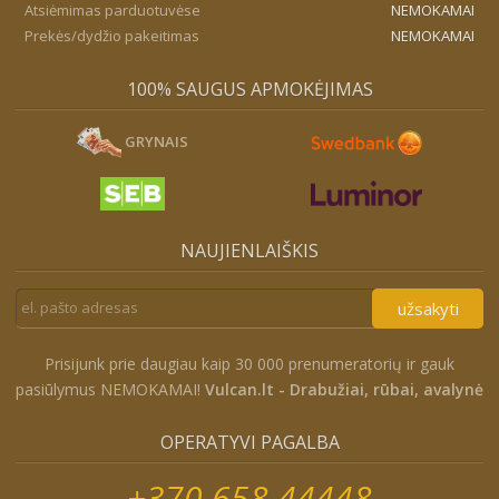
Atsiėmimas parduotuvėse
NEMOKAMAI
Prekės/dydžio pakeitimas
NEMOKAMAI
100% SAUGUS APMOKĖJIMAS
GRYNAIS
NAUJIENLAIŠKIS
užsakyti
Prisijunk prie daugiau kaip 30 000 prenumeratorių ir gauk
pasiūlymus NEMOKAMAI!
Vulcan.lt - Drabužiai, rūbai, avalynė
OPERATYVI PAGALBA
+370 658 44448