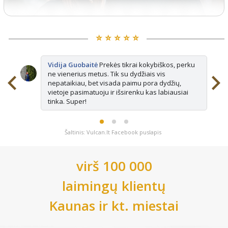
⭐️ ⭐️ ⭐️ ⭐️ ⭐️
Vidija Guobaitė
Prekės tikrai kokybiškos, perku
ne vienerius metus. Tik su dydžiais vis
nepataikiau, bet visada paimu pora dydžių,
vietoje pasimatuoju ir išsirenku kas labiausiai
tinka. Super!
Šaltinis: Vulcan.lt Facebook puslapis
virš 100 000
laimingų klientų
Kaunas
ir kt. miestai