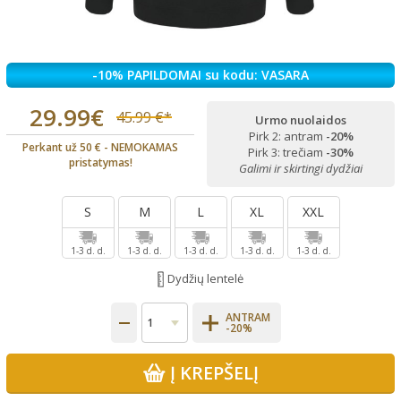
-10% PAPILDOMAI su kodu: VASARA
29.99€
45.99 €*
Urmo nuolaidos
Pirk 2: antram
-20%
Perkant už 50 € - NEMOKAMAS
Pirk 3: trečiam
-30%
pristatymas!
Galimi ir skirtingi dydžiai
S
M
L
XL
XXL
1-3 d. d.
1-3 d. d.
1-3 d. d.
1-3 d. d.
1-3 d. d.
Dydžių lentelė
ANTRAM
-20%
Į KREPŠELĮ