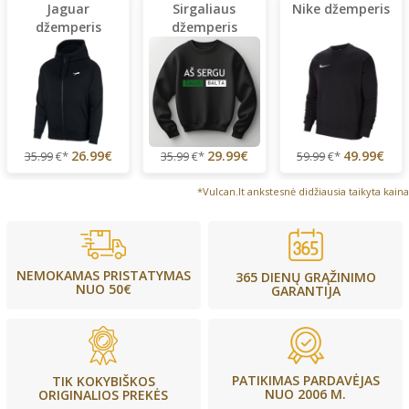
Jaguar
Sirgaliaus
Nike džemperis
džemperis
džemperis
(lengvas)
26.99€
29.99€
49.99€
35.99
€*
35.99
€*
59.99
€*
*Vulcan.lt ankstesnė didžiausia taikyta kaina
NEMOKAMAS PRISTATYMAS
365 DIENŲ GRĄŽINIMO
NUO 50€
GARANTIJA
PATIKIMAS PARDAVĖJAS
TIK KOKYBIŠKOS
NUO 2006 M.
ORIGINALIOS PREKĖS