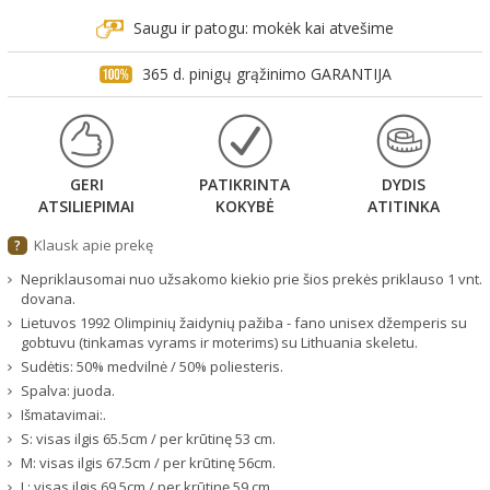
Saugu ir patogu: mokėk kai atvešime
365 d. pinigų grąžinimo GARANTIJA
GERI
PATIKRINTA
DYDIS
ATSILIEPIMAI
KOKYBĖ
ATITINKA
Klausk apie prekę
?
Nepriklausomai nuo užsakomo kiekio prie šios prekės priklauso 1 vnt.
dovana.
Lietuvos 1992 Olimpinių žaidynių pažiba - fano unisex džemperis su
gobtuvu (tinkamas vyrams ir moterims) su Lithuania skeletu.
Sudėtis: 50% medvilnė / 50% poliesteris.
Spalva: juoda.
Išmatavimai:.
S: visas ilgis 65.5cm / per krūtinę 53 cm.
M: visas ilgis 67.5cm / per krūtinę 56cm.
L: visas ilgis 69.5cm / per krūtinę 59 cm.