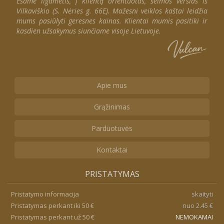
Esame ilgametis, į klientą orientuotas, šeimos verslas iš
Vilkaviškio (S. Nėries g. 66E). Mažesni veiklos kaštai leidžia
mums pasiūlyti geresnes kainas. Klientai mumis pasitiki ir
kasdien užsakymus siunčiame visoje Lietuvoje.
Apie mus
Grąžinimas
Parduotuvės
Kontaktai
PRISTATYMAS
Pristatymo informacija
skaityti
Pristatymas perkant iki 50 €
nuo 2.45 €
Pristatymas perkant už 50 €
NEMOKAMAI