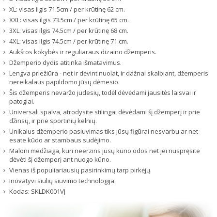
XL: visas ilgis 71.5cm / per krūtinę 62 cm.
XXL: visas ilgis 73.5cm / per krūtinę 65 cm.
3XL: visas ilgis 74.5cm / per krūtinę 68 cm.
4XL: visas ilgis 74.5cm / per krūtinę 71 cm.
Aukštos kokybės ir reguliaraus dizaino džemperis.
Džemperio dydis atitinka išmatavimus.
Lengva priežiūra - net ir dėvint nuolat, ir dažnai skalbiant, džemperis
nereikalaus papildomo jūsų dėmesio.
Šis džemperis nevaržo judesių, todėl dėvėdami jausitės laisvai ir
patogiai.
Universali spalva, atrodysite stilingai dėvėdami šį džemperį ir prie
džinsų, ir prie sportinių kelnių.
Unikalus džemperio pasiuvimas tiks jūsų figūrai nesvarbu ar net
esate kūdo ar stambaus sudėjimo.
Maloni medžiaga, kuri neerzins jūsų kūno odos net jei nuspręsite
dėvėti šį džemperį ant nuogo kūno.
Vienas iš populiariausių pasirinkimų tarp pirkėjų.
Inovatyvi siūlių siuvimo technologija.
Kodas:
SKLDK001VJ