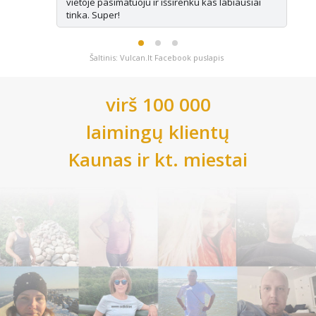
vietoje pasimatuoju ir išsirenku kas labiausiai
tinka. Super!
Šaltinis: Vulcan.lt Facebook puslapis
virš 100 000
laimingų klientų
Kaunas
ir kt. miestai