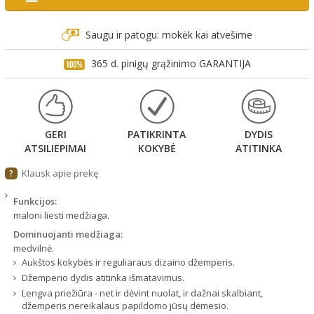
Saugu ir patogu: mokėk kai atvešime
365 d. pinigų grąžinimo GARANTIJA
GERI
PATIKRINTA
DYDIS
ATSILIEPIMAI
KOKYBĖ
ATITINKA
Klausk apie prekę
?
Funkcijos:
maloni liesti medžiaga.
Dominuojanti medžiaga:
medvilnė.
Aukštos kokybės ir reguliaraus dizaino džemperis.
Džemperio dydis atitinka išmatavimus.
Lengva priežiūra - net ir dėvint nuolat, ir dažnai skalbiant,
džemperis nereikalaus papildomo jūsų dėmesio.