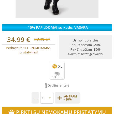
-10% PAPILDOMAI su kodu: VASARA
34.99 €
82.99 €*
Urmo nuolaidos
Pirk 2: antram
-20%
Perkant už 50 € - NEMOKAMAS
Pirk 3: trečiam
-30%
pristatymas!
Galimi ir skirtingi dydžiai
XL
1-3 d. d.
Dydžių lentelė
ANTRAM
-20%
PIRKTI SU NEMOKAMU PRISTATYMU