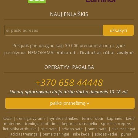
NAUJIENLAIŠKIS
užsakyti
Prisijunk prie daugiau kaip 30 000 prenumeratorių ir gauk
pasiūlymus NEMOKAMAI!
Vulcan.lt - Drabužiai, rūbai, avalynė
OPERATYVI PAGALBA
+370 658 44448
klientų aptarnavimo linija dirba darbo dienomis 10-18 val.
palikti pranešimą
kedai
|
treningai vyrams
|
vyriskos striukes
|
termo rubai
|
kuprines
|
kedai
moterims
|
treningai moterims
|
kepures su snapeliu
|
sportinis krepsys
|
lietuviška atributika
|
nike batai
|
adidas batai
|
puma batai
|
nike treningai
|
adidas treningai
|
puma treningai
|
nike kedai
|
adidas kedai
|
puma