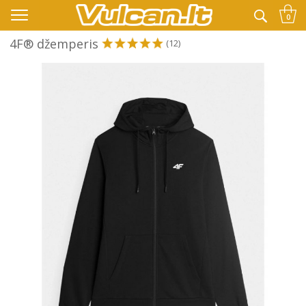
👉 -10% KODAS VISKAM PAPILDOMAI:
VASARA
0
4F® džemperis
(12)