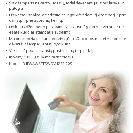
Šis džemperis nevaržo judesių, todėl dėvėdami jausitės laisvai ir
patogiai.
Universali spalva, atrodysite stilingai dėvėdami šį džemperį ir prie
džinsų, ir prie sportinių kelnių.
Unikalus džemperio pasiuvimas tiks jūsų figūrai nesvarbu ar net
esate kūdo ar stambaus sudėjimo.
Maloni medžiaga, kuri neerzins jūsų kūno odos net jei nuspręsite
dėvėti šį džemperį ant nuogo kūno.
Vienas iš populiariausių pasirinkimų tarp pirkėjų.
Inovatyvi siūlių siuvimo technologija.
Kodas:
B4FWAW23TSWSM1283-20S