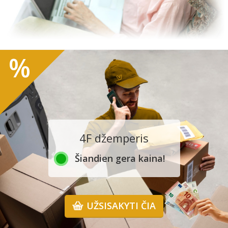
%
4F džemperis
Šiandien gera kaina!
UŽSISAKYTI ČIA