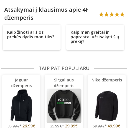
Atsakymai į klausimus apie 4F
džemperis
Kaip žinoti ar šios
Kaip man greitai ir
prekės dydis man tiks?
paprastai užsisakyti šią
prekę?
TAIP PAT POPULIARU
Jaguar
Sirgaliaus
Nike džemperis
džemperis
džemperis
(lengvas)
26.99€
29.99€
49.99€
35.99
€*
35.99
€*
59.99
€*