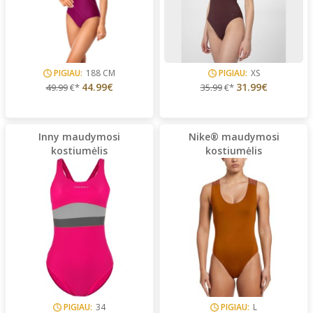
PIGIAU:
188 CM
PIGIAU:
XS
44.99€
31.99€
49.99
€*
35.99
€*
Inny maudymosi
Nike® maudymosi
kostiumėlis
kostiumėlis
PIGIAU:
34
PIGIAU:
L