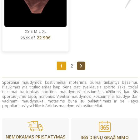
XS
S
M
L
XL
22.99€
25.99
€*
1
2
Sportiniai maudymosi kostiumėliai moterims, puikiai tinkantys baseinui.
Plaukimas yra tituluojamas kaip bene pati sveikiausia sporto šaka, todėl
tinkamai pasirinktas sportinis maudymosi kostiumėlis užtikrins, kad šis
sportas jums taptų malonus. Vientisi maudymosi kostiumėliai liaudyje dar
vadinami maudymukai moterims būna su pakietinimais ir be. Patys
populiariausi yra Nike ir Adidas maudymosi kostiumėliai.
NEMOKAMAS PRISTATYMAS
365 DIENŲ GRĄŽINIMO