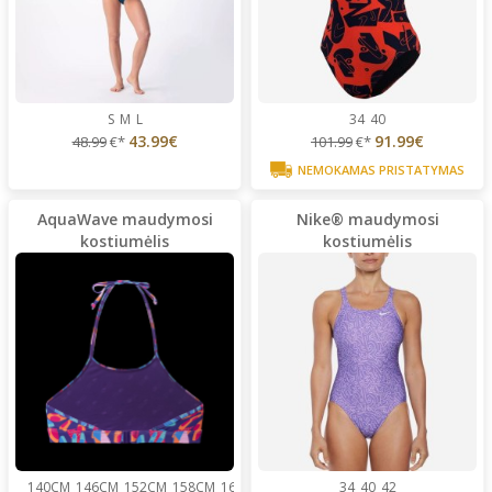
S
M
L
34
40
43.99€
91.99€
48.99
€*
101.99
€*
NEMOKAMAS PRISTATYMAS
AquaWave maudymosi
Nike® maudymosi
kostiumėlis
kostiumėlis
140CM
146CM
152CM
158CM
164CM
34
40
42