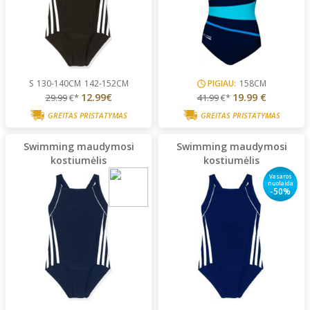
S
130-140CM
142-152CM
PIGIAU:
158CM
12.99€
19.99 €
29.99
€*
41.99
€*
GREITAS PRISTATYMAS
GREITAS PRISTATYMAS
Swimming maudymosi
Swimming maudymosi
kostiumėlis
kostiumėlis
Vasaros
nuolaida
-50%