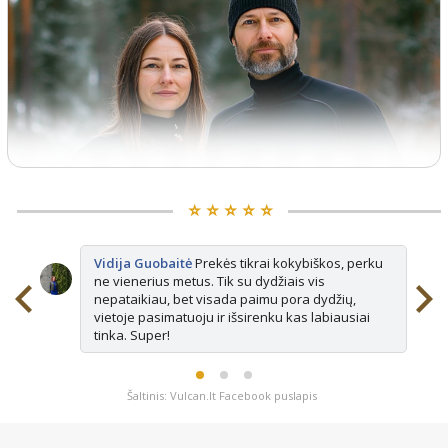
⭐️ ⭐️ ⭐️ ⭐️ ⭐️
Vidija Guobaitė
Prekės tikrai kokybiškos, perku
ne vienerius metus. Tik su dydžiais vis
nepataikiau, bet visada paimu pora dydžių,
vietoje pasimatuoju ir išsirenku kas labiausiai
tinka. Super!
Šaltinis: Vulcan.lt Facebook puslapis