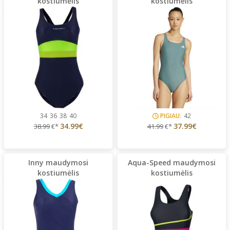
kostiumėlis
kostiumėlis
34
36
38
40
PIGIAU:
42
34.99€
37.99€
38.99
€*
41.99
€*
Inny maudymosi
Aqua-Speed maudymosi
kostiumėlis
kostiumėlis