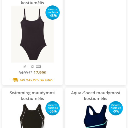
kostiumėlis
Vasaros
nuolaida
-48%
M
L
XL
XXL
17.99€
34.99
€*
GREITAS PRISTATYMAS
Swimming maudymosi
Aqua-Speed maudymosi
kostiumėlis
kostiumėlis
Vasaros
Vasaros
nuolaida
nuolaida
-56%
-9%