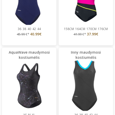
36
38
40
42
44
158CM
164CM
170CM
176CM
40.99€
37.99€
45.99
€*
41.99
€*
AquaWave maudymosi
Inny maudymosi
kostiumėlis
kostiumėlis
XS
M
XL
36
38
40
42
44