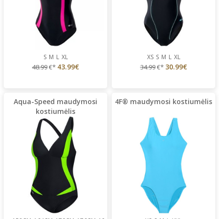
S
M
L
XL
XS
S
M
L
XL
43.99€
30.99€
48.99
€*
34.99
€*
Aqua-Speed maudymosi
4F® maudymosi kostiumėlis
kostiumėlis