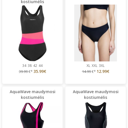
kostiumėlis
34
38
42
44
XL
XXL
3XL
35.99€
12.99€
39.99
€*
14.99
€*
AquaWave maudymosi
AquaWave maudymosi
kostiumėlis
kostiumėlis