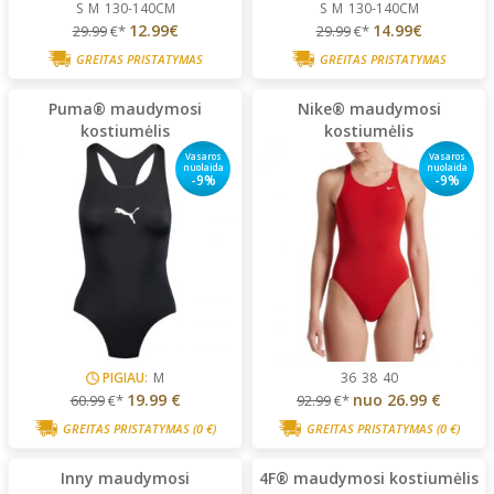
S
M
130-140CM
S
M
130-140CM
12.99€
14.99€
29.99
€*
29.99
€*
GREITAS PRISTATYMAS
GREITAS PRISTATYMAS
Puma® maudymosi
Nike® maudymosi
kostiumėlis
kostiumėlis
Vasaros
Vasaros
nuolaida
nuolaida
-9%
-9%
PIGIAU:
M
36
38
40
19.99 €
nuo
26.99 €
60.99
€*
92.99
€*
GREITAS PRISTATYMAS
(0 €)
GREITAS PRISTATYMAS
(0 €)
Inny maudymosi
4F® maudymosi kostiumėlis