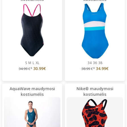
S
M
L
XL
34
36
38
30.99€
34.99€
34.99
€*
38.99
€*
AquaWave maudymosi
Nike® maudymosi
kostiumėlis
kostiumėlis