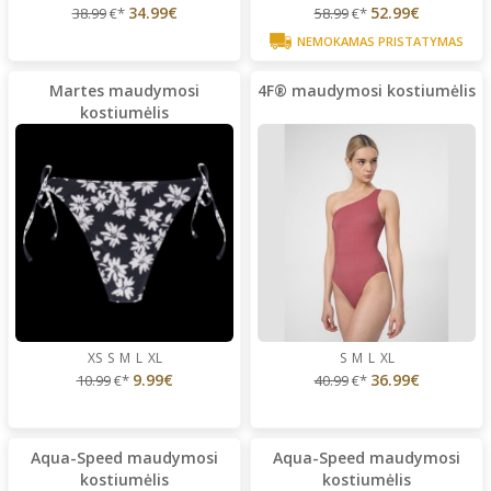
34.99€
52.99€
38.99
€*
58.99
€*
NEMOKAMAS PRISTATYMAS
Martes maudymosi
4F® maudymosi kostiumėlis
kostiumėlis
XS
S
M
L
XL
S
M
L
XL
9.99€
36.99€
10.99
€*
40.99
€*
Aqua-Speed maudymosi
Aqua-Speed maudymosi
kostiumėlis
kostiumėlis