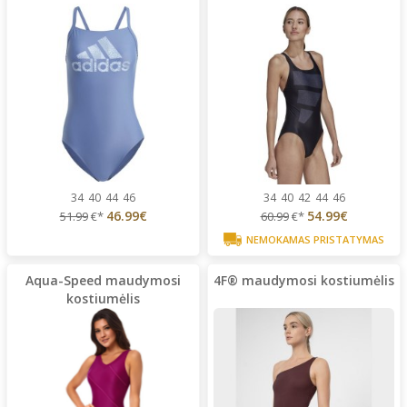
34
40
44
46
34
40
42
44
46
46.99€
54.99€
51.99
€*
60.99
€*
NEMOKAMAS PRISTATYMAS
Aqua-Speed maudymosi
4F® maudymosi kostiumėlis
kostiumėlis