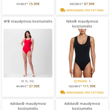
15.99€
97.99€
17.99
€*
107.99
€*
NEMOKAMAS PRISTATYMAS
4F® maudymosi kostiumėlis
Nike® maudymosi
kostiumėlis
M
XL
XXL
PIGIAU:
S
37.99€
111.99€
41.99
€*
123.99
€*
NEMOKAMAS PRISTATYMAS
Adidas® maudymosi
Adidas® maudymosi
kostiumėlis
kostiumėlis