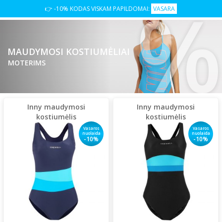
%
👉 -10% KODAS VISKAM PAPILDOMAI:
VASARA
MAUDYMOSI KOSTIUMĖLIAI
MOTERIMS
Inny maudymosi
Inny maudymosi
kostiumėlis
kostiumėlis
Vasaros
Vasaros
nuolaida
nuolaida
-10%
-10%