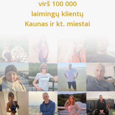
virš 100 000
laimingų klientų
Kaunas
ir kt. miestai