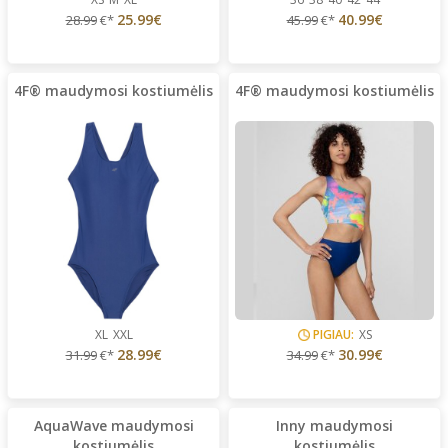
25.99€
40.99€
28.99
€*
45.99
€*
4F® maudymosi kostiumėlis
4F® maudymosi kostiumėlis
XL
XXL
PIGIAU:
XS
28.99€
30.99€
31.99
€*
34.99
€*
AquaWave maudymosi
Inny maudymosi
kostiumėlis
kostiumėlis