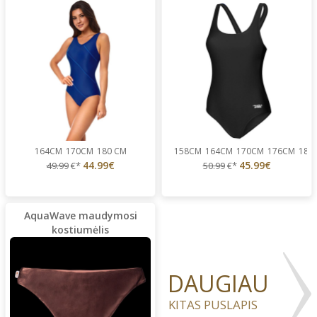
164CM
170CM
180 CM
158CM
164CM
170CM
176CM
180
44.99€
45.99€
49.99
€*
50.99
€*
AquaWave maudymosi
kostiumėlis
DAUGIAU
KITAS PUSLAPIS