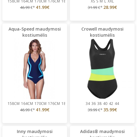
158CM
164CM
170CM
176CM
180 CM
XS
S
M
L
XXL
41.99€
28.99€
46.99
€*
31.99
€*
Aqua-Speed maudymosi
Crowell maudymosi
kostiumėlis
kostiumėlis
158CM
164CM
170CM
176CM
186 CM
34
36
38
40
42
44
41.99€
35.99€
46.99
€*
39.99
€*
Inny maudymosi
Adidas® maudymosi