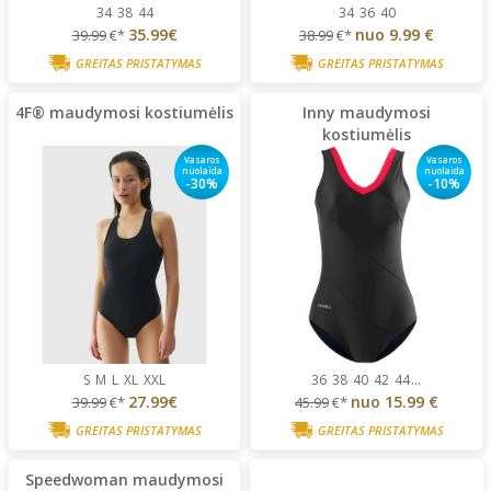
34
38
44
34
36
40
35.99€
nuo
9.99 €
39.99
€*
38.99
€*
GREITAS PRISTATYMAS
GREITAS PRISTATYMAS
4F® maudymosi kostiumėlis
Inny maudymosi
kostiumėlis
Vasaros
Vasaros
nuolaida
nuolaida
-30%
-10%
S
M
L
XL
XXL
36
38
40
42
44
...
27.99€
nuo
15.99 €
39.99
€*
45.99
€*
GREITAS PRISTATYMAS
GREITAS PRISTATYMAS
Speedwoman maudymosi