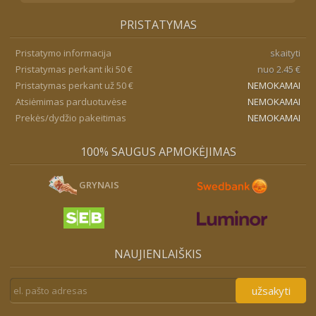
PRISTATYMAS
Pristatymo informacija
skaityti
Pristatymas perkant iki 50 €
nuo 2.45 €
Pristatymas perkant už 50 €
NEMOKAMAI
Atsiėmimas parduotuvėse
NEMOKAMAI
Prekės/dydžio pakeitimas
NEMOKAMAI
100% SAUGUS APMOKĖJIMAS
GRYNAIS
NAUJIENLAIŠKIS
užsakyti