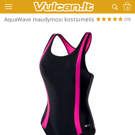
👉 -10% KODAS VISKAM PAPILDOMAI:
VASARA
0
AquaWave maudymosi kostiumėlis
(20)