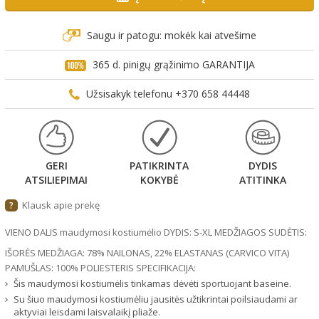
Saugu ir patogu: mokėk kai atvešime
365 d. pinigų grąžinimo GARANTIJA
Užsisakyk telefonu +370 658 44448
GERI
PATIKRINTA
DYDIS
ATSILIEPIMAI
KOKYBĖ
ATITINKA
Klausk apie prekę
?
VIENO DALIS maudymosi kostiumėlio DYDIS: S-XL MEDŽIAGOS SUDĖTIS:
IŠORĖS MEDŽIAGA: 78% NAILONAS, 22% ELASTANAS (CARVICO VITA)
PAMUŠLAS: 100% POLIESTERIS SPECIFIKACIJA:
Šis maudymosi kostiumėlis tinkamas dėvėti sportuojant baseine.
Su šiuo maudymosi kostiumėliu jausitės užtikrintai poilsiaudami ar
aktyviai leisdami laisvalaikį pliaže.