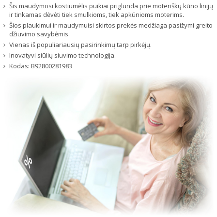
Šis maudymosi kostiumėlis puikiai priglunda prie moteriškų kūno linijų
ir tinkamas dėvėti tiek smulkioms, tiek apkūnioms moterims.
Šios plaukimui ir maudymuisi skirtos prekės medžiaga pasižymi greito
džiuvimo savybėmis.
Vienas iš populiariausių pasirinkimų tarp pirkėjų.
Inovatyvi siūlių siuvimo technologija.
Kodas:
B92800281983