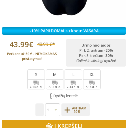
-10% PAPILDOMAI su kodu: VASARA
43.99€
48.99 €*
Urmo nuolaidos
Pirk 2: antram
-20%
Perkant už 50 € - NEMOKAMAS
Pirk 3: trečiam
-30%
pristatymas!
Galimi ir skirtingi dydžiai
S
M
L
XL
7-14 d. d.
7-14 d. d.
7-14 d. d.
7-14 d. d.
Dydžių lentelė
ANTRAM
-20%
Į KREPŠELĮ