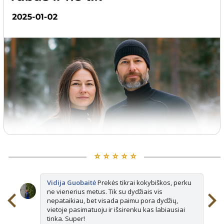
⭐️ ⭐️ ⭐️ ⭐️ ⭐️
Vidija Guobaitė
Prekės tikrai kokybiškos, perku
ne vienerius metus. Tik su dydžiais vis
nepataikiau, bet visada paimu pora dydžių,
vietoje pasimatuoju ir išsirenku kas labiausiai
tinka. Super!