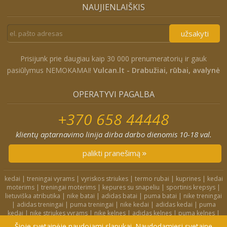
NAUJIENLAIŠKIS
užsakyti
Prisijunk prie daugiau kaip 30 000 prenumeratorių ir gauk
pasiūlymus NEMOKAMAI!
Vulcan.lt - Drabužiai, rūbai, avalynė
OPERATYVI PAGALBA
+370 658 44448
klientų aptarnavimo linija dirba darbo dienomis 10-18 val.
palikti pranešimą
kedai
|
treningai vyrams
|
vyriskos striukes
|
termo rubai
|
kuprines
|
kedai
moterims
|
treningai moterims
|
kepures su snapeliu
|
sportinis krepsys
|
lietuviška atributika
|
nike batai
|
adidas batai
|
puma batai
|
nike treningai
|
adidas treningai
|
puma treningai
|
nike kedai
|
adidas kedai
|
puma
kedai
|
nike striukes vyrams
|
nike kelnes
|
adidas kelnes
|
puma kelnes
|
nike kuprines
|
nike kojines
|
nike treningai moterims
|
nike slepetes
|
Šioje svetainėje naudojami slapukai. Naudodamiesi svetaine