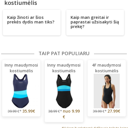
kostiumėlis
Kaip žinoti ar šios
Kaip man greitai ir
prekės dydis man tiks?
paprastai užsisakyti šią
prekę?
TAIP PAT POPULIARU
Inny maudymosi
Inny maudymosi
4F maudymosi
kostiumėlis
kostiumėlis
kostiumėlis
35.99€
nuo
9.99
27.99€
39.99
€*
38.99
€*
39.99
€*
€
*Vulcan.lt ankstesnė didžiausia taikyta kaina