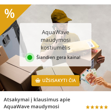
%
AquaWave
maudymosi
kostiumėlis
Šiandien gera kaina!
UŽSISAKYTI ČIA
Atsakymai į klausimus apie
AquaWave maudymosi