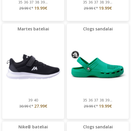
35
36
37
38
39
...
35
36
37
38
39
...
19.99€
19.99€
29.99
€*
29.99
€*
Martes bateliai
Clogs sandalai
39
40
35
36
37
38
39
...
27.99€
19.99€
30.99
€*
29.99
€*
Nike® bateliai
Clogs sandalai