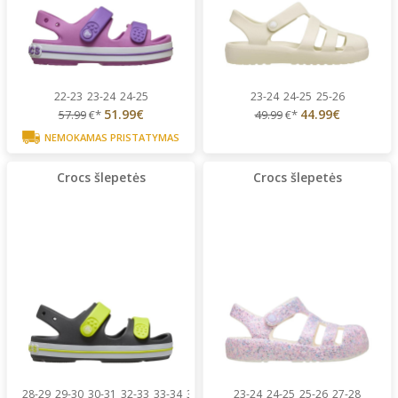
22-23
23-24
24-25
23-24
24-25
25-26
51.99€
44.99€
57.99
€*
49.99
€*
NEMOKAMAS PRISTATYMAS
Crocs šlepetės
Crocs šlepetės
28-29
29-30
30-31
32-33
33-34
34-35
23-24
24-25
25-26
27-28