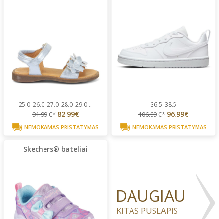
25.0
26.0
27.0
28.0
29.0
...
36.5
38.5
82.99€
96.99€
91.99
€*
106.99
€*
NEMOKAMAS PRISTATYMAS
NEMOKAMAS PRISTATYMAS
Skechers® bateliai
DAUGIAU
KITAS PUSLAPIS