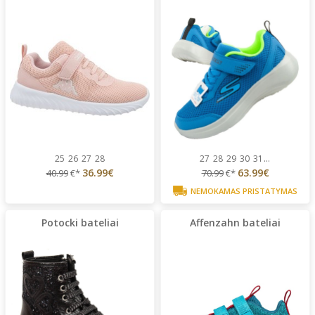
25
26
27
28
27
28
29
30
31
...
36.99€
63.99€
40.99
€*
70.99
€*
NEMOKAMAS PRISTATYMAS
Potocki bateliai
Affenzahn bateliai