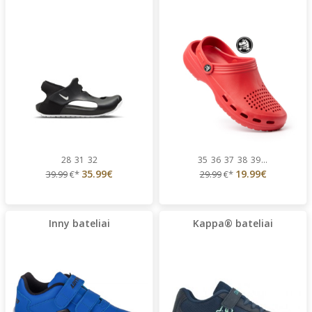
28
31
32
35
36
37
38
39
...
35.99€
19.99€
39.99
€*
29.99
€*
Inny bateliai
Kappa® bateliai