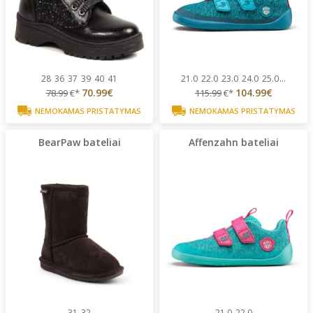
28
36
37
39
40
41
21.0
22.0
23.0
24.0
25.0
...
70.99€
104.99€
78.99
€*
115.99
€*
NEMOKAMAS PRISTATYMAS
NEMOKAMAS PRISTATYMAS
BearPaw bateliai
Affenzahn bateliai
31
32
21.0
22.0