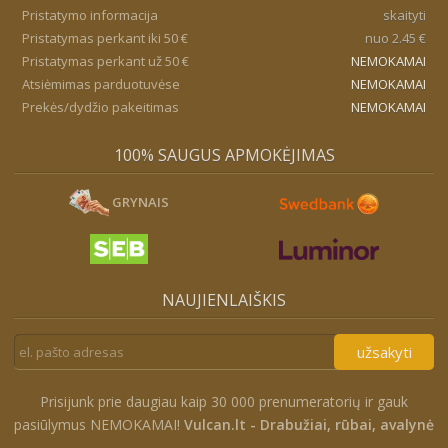
Pristatymo informacija
skaityti
Pristatymas perkant iki 50 €
nuo 2.45 €
Pristatymas perkant už 50 €
NEMOKAMAI
Atsiėmimas parduotuvėse
NEMOKAMAI
Prekės/dydžio pakeitimas
NEMOKAMAI
100% SAUGUS APMOKĖJIMAS
GRYNAIS
NAUJIENLAIŠKIS
užsakyti
Prisijunk prie daugiau kaip 30 000 prenumeratorių ir gauk
pasiūlymus NEMOKAMAI!
Vulcan.lt - Drabužiai, rūbai, avalynė