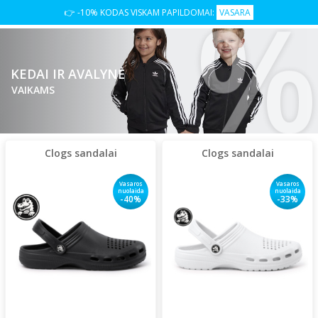
%
👉 -10% KODAS VISKAM PAPILDOMAI:
VASARA
KEDAI IR AVALYNĖ
VAIKAMS
Clogs sandalai
Clogs sandalai
Vasaros
Vasaros
nuolaida
nuolaida
-40%
-33%