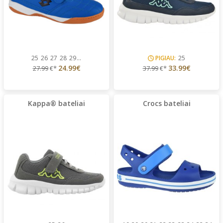
25
26
27
28
29
...
PIGIAU:
25
24.99€
33.99€
27.99
€*
37.99
€*
Kappa® bateliai
Crocs bateliai