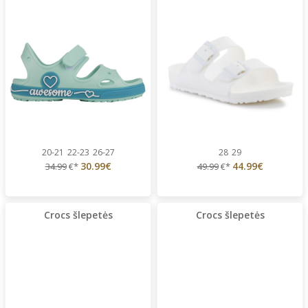
20-21
22-23
26-27
28
29
30.99€
44.99€
34.99
€*
49.99
€*
Crocs šlepetės
Crocs šlepetės