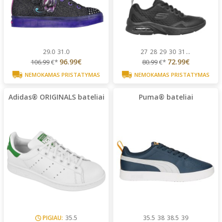
29.0
31.0
27
28
29
30
31
...
96.99€
72.99€
106.99
€*
80.99
€*
NEMOKAMAS PRISTATYMAS
NEMOKAMAS PRISTATYMAS
Adidas® ORIGINALS bateliai
Puma® bateliai
PIGIAU:
35.5
35.5
38
38.5
39