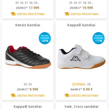
35
36
37
38
39
...
35
36
37
38
39
...
17.99€
19.99€
29.99
€*
29.99
€*
GREITAS PRISTATYMAS
GREITAS PRISTATYMAS
Kensis bateliai
Kappa® bateliai
Vasaros
Vasaros
nuolaida
nuolaida
-66%
-11%
30
34
PIGIAU:
28
9.99€
9.99 €
29.99
€*
34.99
€*
GREITAS PRISTATYMAS
GREITAS PRISTATYMAS
Kappa® bateliai
Vaik. Crocs sandalai