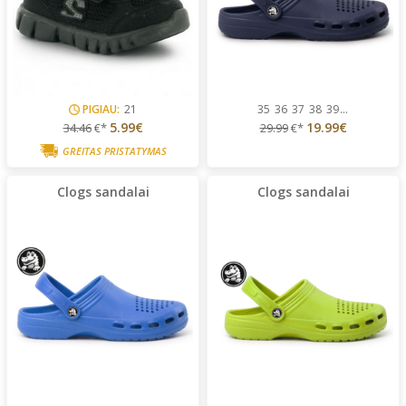
PIGIAU:
21
35
36
37
38
39
...
5.99€
19.99€
34.46
€*
29.99
€*
GREITAS PRISTATYMAS
Clogs sandalai
Clogs sandalai