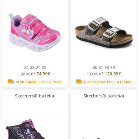
22
23
24
25
36
37
38
39
74.99€
120.99€
82.99
€*
133.99
€*
NEMOKAMAS PRISTATYMAS
NEMOKAMAS PRISTATYMAS
Skechers® bateliai
Skechers® bateliai