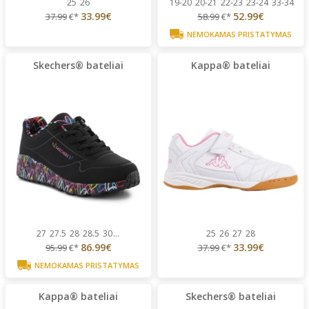
25
26
19-20
20-21
22-23
23-24
33-34
33.99€
52.99€
37.99
€*
58.99
€*
NEMOKAMAS PRISTATYMAS
Skechers® bateliai
Kappa® bateliai
27
27.5
28
28.5
30
...
25
26
27
28
86.99€
33.99€
95.99
€*
37.99
€*
NEMOKAMAS PRISTATYMAS
Kappa® bateliai
Skechers® bateliai