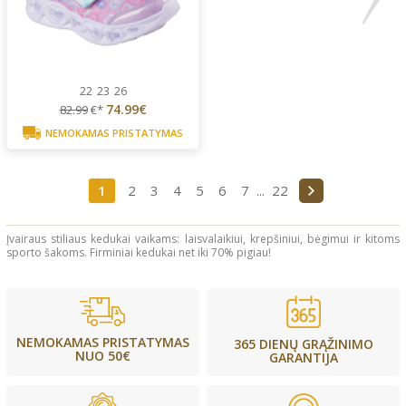
22
23
26
74.99€
82.99
€*
NEMOKAMAS PRISTATYMAS
1
2
3
4
5
6
7
...
22
Įvairaus stiliaus kedukai vaikams: laisvalaikiui, krepšiniui, bėgimui ir kitoms
sporto šakoms. Firminiai kedukai net iki 70% pigiau!
NEMOKAMAS PRISTATYMAS
365 DIENŲ GRĄŽINIMO
NUO 50€
GARANTIJA