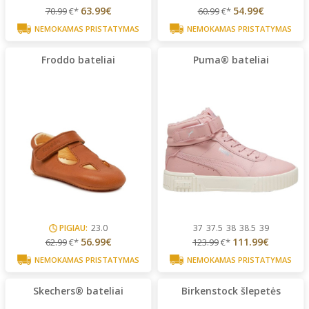
63.99€
54.99€
70.99
€*
60.99
€*
NEMOKAMAS PRISTATYMAS
NEMOKAMAS PRISTATYMAS
Froddo bateliai
Puma® bateliai
PIGIAU:
23.0
37
37.5
38
38.5
39
56.99€
111.99€
62.99
€*
123.99
€*
NEMOKAMAS PRISTATYMAS
NEMOKAMAS PRISTATYMAS
Skechers® bateliai
Birkenstock šlepetės