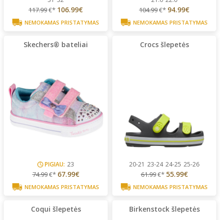
106.99€
94.99€
117.99
€*
104.99
€*
NEMOKAMAS PRISTATYMAS
NEMOKAMAS PRISTATYMAS
Skechers® bateliai
Crocs šlepetės
PIGIAU:
23
20-21
23-24
24-25
25-26
67.99€
55.99€
74.99
€*
61.99
€*
NEMOKAMAS PRISTATYMAS
NEMOKAMAS PRISTATYMAS
Coqui šlepetės
Birkenstock šlepetės