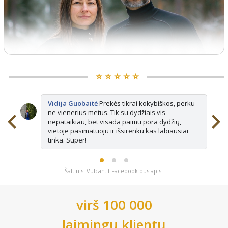
⭐️ ⭐️ ⭐️ ⭐️ ⭐️
Vidija Guobaitė
Prekės tikrai kokybiškos, perku
ne vienerius metus. Tik su dydžiais vis
nepataikiau, bet visada paimu pora dydžių,
vietoje pasimatuoju ir išsirenku kas labiausiai
tinka. Super!
Šaltinis: Vulcan.lt Facebook puslapis
virš 100 000
laimingų klientų