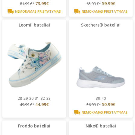
73.99€
59.99€
81.99
€*
65.99
€*
NEMOKAMAS PRISTATYMAS
NEMOKAMAS PRISTATYMAS
Leomil bateliai
Skechers® bateliai
28
29
30
31
32
33
39
40
44.99€
50.99€
49.99
€*
56.99
€*
NEMOKAMAS PRISTATYMAS
Froddo bateliai
Nike® bateliai