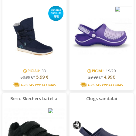
Vasaros
nuolaida
-9%
PIGIAU:
33
PIGIAU:
19/20
5.99 €
4.99€
50.99
€*
29.99
€*
GREITAS PRISTATYMAS
GREITAS PRISTATYMAS
Bern. Skechers bateliai
Clogs sandalai