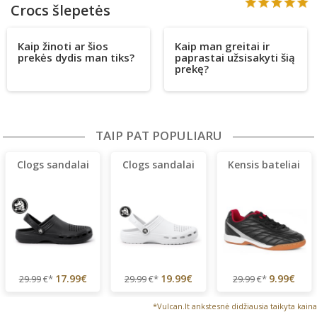
Crocs šlepetės
Kaip žinoti ar šios
Kaip man greitai ir
prekės dydis man tiks?
paprastai užsisakyti šią
prekę?
TAIP PAT POPULIARU
Clogs sandalai
Clogs sandalai
Kensis bateliai
17.99€
19.99€
9.99€
29.99
€*
29.99
€*
29.99
€*
*Vulcan.lt ankstesnė didžiausia taikyta kaina