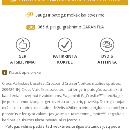
Saugu ir patogu: mokėk kai atvešime
365 d. pinigų grąžinimo GARANTIJA
GERI
PATIKRINTA
DYDIS
ATSILIEPIMAI
KOKYBĖ
ATITINKA
Klausk apie prekę
?
Crocs Vaikiškos basutės „Crocband Cruiser“, pilkos ir žalios spalvos,
209424 1NJ Crocs Vaikiškos basutės – tai lengvi ir patogūs batai, skirti
kasdieniam avėjimui ir žaidimams. Pagaminti iš „Croslite™“ medžiagos,
jie puikiai amortizuoja ir gerai veikia ant įvairių paviršių. Du reguliuojami
dirželiai su lipdukais ir kulno dirželis užtikrina tvirtą prigludimą, todėl yra
patvarūs ir lengvai valomi. Jas galima suasmeninti „Jibbitz™“ segtukais,
kad būtų sukurtas tikrai individualus įvaizdis.
Patogus vidinis padas, tad net kai eisite ilgus atstumus jūsų pėda