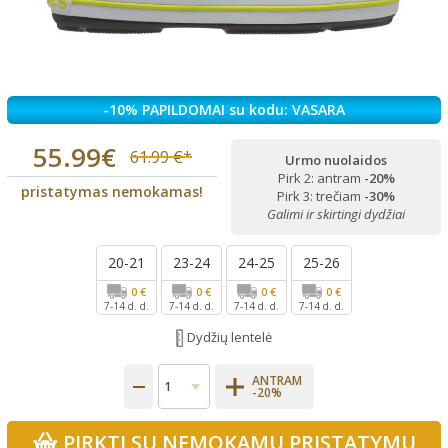
-10% PAPILDOMAI su kodu: VASARA
55.99€
61.99 €*
Urmo nuolaidos
Pirk 2: antram
-20%
pristatymas nemokamas!
Pirk 3: trečiam
-30%
Galimi ir skirtingi dydžiai
20-21
23-24
24-25
25-26
0 €
0 €
0 €
0 €
7-14 d. d.
7-14 d. d.
7-14 d. d.
7-14 d. d.
Dydžių lentelė
ANTRAM
-20%
PIRKTI SU NEMOKAMU PRISTATYMU