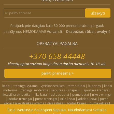
užsakyti
Prisijunk prie daugiau kaip 30 000 prenumeratorių ir gauk
pasiūlymus NEMOKAMAI!
Vulcan.lt - Drabužiai, rūbai, avalynė
OPERATYVI PAGALBA
+370 658 44448
klientų aptarnavimo linija dirba darbo dienomis 10-18 val.
palikti pranešimą
kedai
|
treningai vyrams
|
vyriskos striukes
|
termo rubai
|
kuprines
|
kedai
moterims
|
treningai moterims
|
kepures su snapeliu
|
sportinis krepsys
|
lietuviška atributika
|
nike batai
|
adidas batai
|
puma batai
|
nike treningai
|
adidas treningai
|
puma treningai
|
nike kedai
|
adidas kedai
|
puma
kedai
|
nike striukes vyrams
|
nike kelnes
|
adidas kelnes
|
puma kelnes
|
nike kuprines
|
nike kojines
|
nike treningai moterims
|
nike slepetes
|
Šioje svetainėje naudojami slapukai. Naudodamiesi svetaine
adidas striukes
|
nike dzemperiai
|
nike tampres