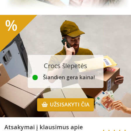
%
Crocs šlepetės
Šiandien gera kaina!
UŽSISAKYTI ČIA
Atsakymai į klausimus apie