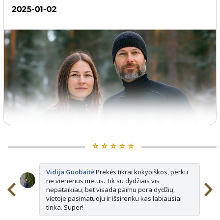
⭐️ ⭐️ ⭐️ ⭐️ ⭐️
Vidija Guobaitė
Prekės tikrai kokybiškos, perku
ne vienerius metus. Tik su dydžiais vis
nepataikiau, bet visada paimu pora dydžių,
vietoje pasimatuoju ir išsirenku kas labiausiai
tinka. Super!