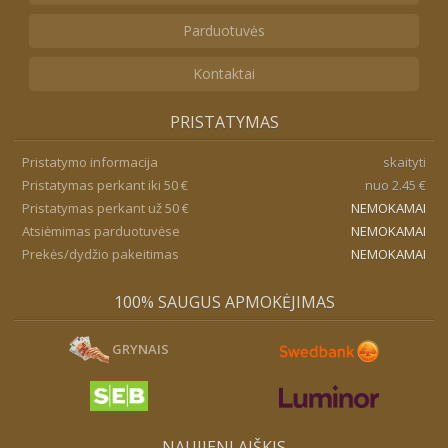
Parduotuvės
Kontaktai
PRISTATYMAS
Pristatymo informacija
skaityti
Pristatymas perkant iki 50 €
nuo 2.45 €
Pristatymas perkant už 50 €
NEMOKAMAI
Atsiėmimas parduotuvėse
NEMOKAMAI
Prekės/dydžio pakeitimas
NEMOKAMAI
100% SAUGUS APMOKĖJIMAS
GRYNAIS
NAUJIENLAIŠKIS