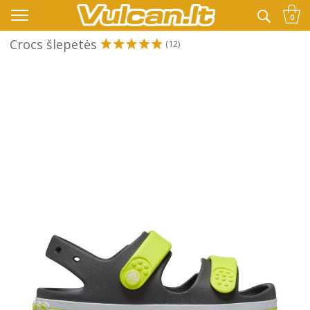
👉 -10% KODAS VISKAM PAPILDOMAI:
VASARA
0
Crocs šlepetės
(12)