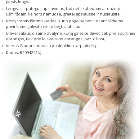
jausis lengvai.
Lengvas ir patogus apsiavimas, tad net skubėdami ar dažnai
užmiršdami ką nors namuose, greitai apsiausite ir nusiausite.
Neslystantis išorinis padas, kurio pagalba net ir esant slidiems
paviršiams galėsite eiti ar bėgti stabiliau.
Universalaus dizaino avalynė, kurią galėsite dėvėti tiek prie sportinės
aprangos, tiek prie laisvalaikio aprangos, pvz. džinsų.
Vienas iš populiariausių pasirinkimų tarp pirkėjų.
Kodas:
B2094241NJ