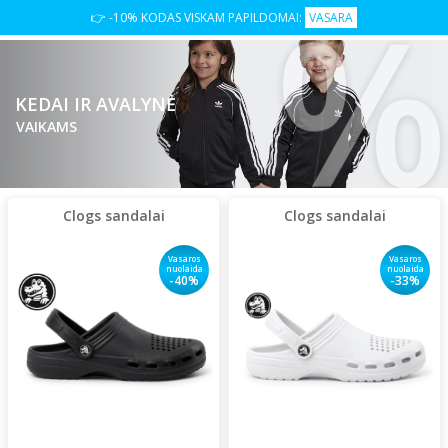
%
👉 -10% KODAS VISKAM PAPILDOMAI:
VASARA
KEDAI IR AVALYNĖ
VAIKAMS
Clogs sandalai
Clogs sandalai
Vasaros
Vasaros
nuolaida
nuolaida
-40%
-33%