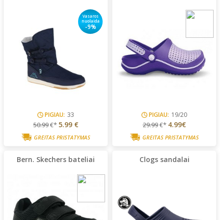
Vasaros
nuolaida
-9%
PIGIAU:
33
PIGIAU:
19/20
5.99 €
4.99€
50.99
€*
29.99
€*
GREITAS PRISTATYMAS
GREITAS PRISTATYMAS
Bern. Skechers bateliai
Clogs sandalai