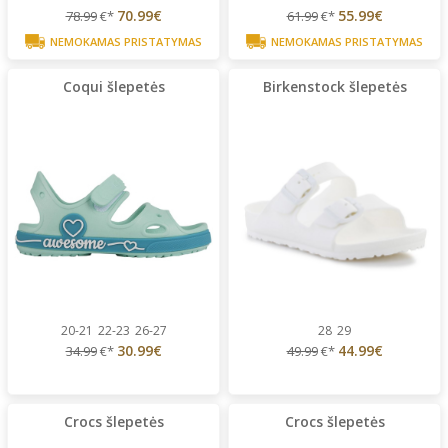
70.99€
55.99€
78.99
€*
61.99
€*
NEMOKAMAS PRISTATYMAS
NEMOKAMAS PRISTATYMAS
Coqui šlepetės
Birkenstock šlepetės
20-21
22-23
26-27
28
29
30.99€
44.99€
34.99
€*
49.99
€*
Crocs šlepetės
Crocs šlepetės