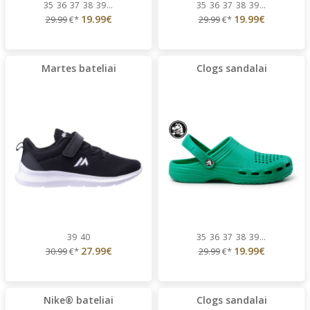
35
36
37
38
39
...
35
36
37
38
39
...
19.99€
19.99€
29.99
€*
29.99
€*
Martes bateliai
Clogs sandalai
39
40
35
36
37
38
39
...
27.99€
19.99€
30.99
€*
29.99
€*
Nike® bateliai
Clogs sandalai