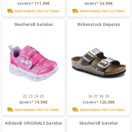
111.99€
54.99€
123.99
€*
60.99
€*
NEMOKAMAS PRISTATYMAS
NEMOKAMAS PRISTATYMAS
Skechers® bateliai
Birkenstock šlepetės
22
23
24
25
36
37
38
39
74.99€
120.99€
82.99
€*
133.99
€*
NEMOKAMAS PRISTATYMAS
NEMOKAMAS PRISTATYMAS
Adidas® ORIGINALS bateliai
Skechers® bateliai