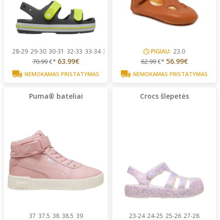
28-29
29-30
30-31
32-33
33-34
34-35
PIGIAU:
23.0
63.99€
56.99€
70.99
€*
62.99
€*
NEMOKAMAS PRISTATYMAS
NEMOKAMAS PRISTATYMAS
Puma® bateliai
Crocs šlepetės
37
37.5
38
38.5
39
23-24
24-25
25-26
27-28