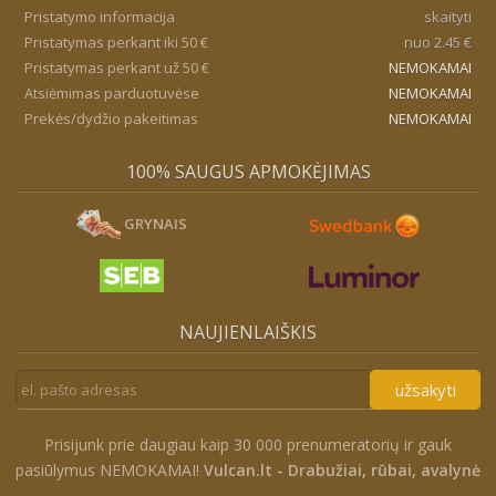
Pristatymo informacija
skaityti
Pristatymas perkant iki 50 €
nuo 2.45 €
Pristatymas perkant už 50 €
NEMOKAMAI
Atsiėmimas parduotuvėse
NEMOKAMAI
Prekės/dydžio pakeitimas
NEMOKAMAI
100% SAUGUS APMOKĖJIMAS
GRYNAIS
NAUJIENLAIŠKIS
užsakyti
Prisijunk prie daugiau kaip 30 000 prenumeratorių ir gauk
pasiūlymus NEMOKAMAI!
Vulcan.lt - Drabužiai, rūbai, avalynė