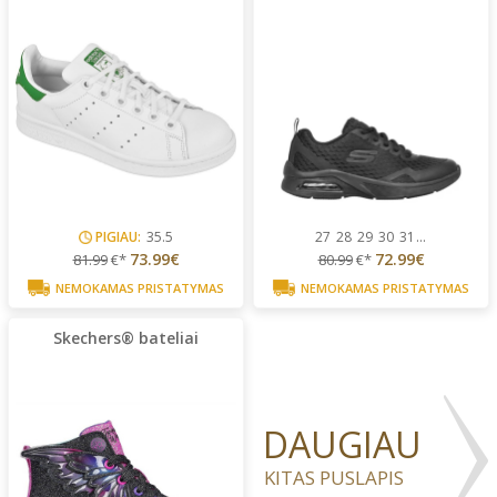
PIGIAU:
35.5
27
28
29
30
31
...
73.99€
72.99€
81.99
€*
80.99
€*
NEMOKAMAS PRISTATYMAS
NEMOKAMAS PRISTATYMAS
Skechers® bateliai
DAUGIAU
KITAS PUSLAPIS