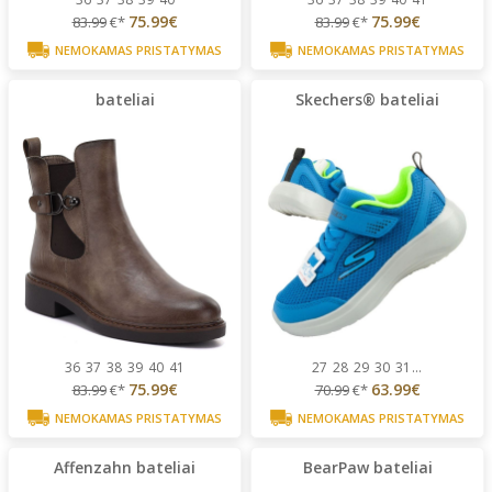
75.99€
75.99€
83.99
€*
83.99
€*
NEMOKAMAS PRISTATYMAS
NEMOKAMAS PRISTATYMAS
bateliai
Skechers® bateliai
36
37
38
39
40
41
27
28
29
30
31
...
75.99€
63.99€
83.99
€*
70.99
€*
NEMOKAMAS PRISTATYMAS
NEMOKAMAS PRISTATYMAS
Affenzahn bateliai
BearPaw bateliai