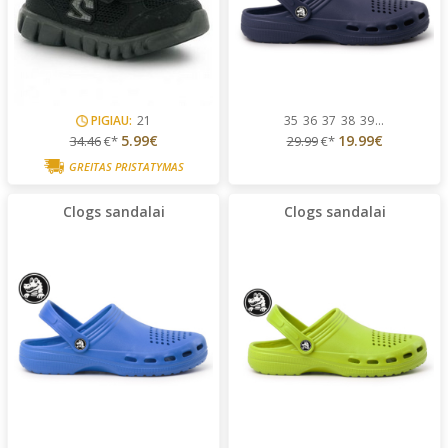
PIGIAU:
21
35
36
37
38
39
...
5.99€
19.99€
34.46
€*
29.99
€*
GREITAS PRISTATYMAS
Clogs sandalai
Clogs sandalai