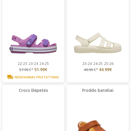
22-23
23-24
24-25
23-24
24-25
25-26
51.99€
44.99€
57.99
€*
49.99
€*
NEMOKAMAS PRISTATYMAS
Crocs šlepetės
Froddo bateliai