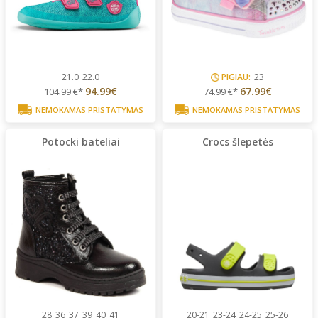
21.0
22.0
PIGIAU:
23
94.99€
67.99€
104.99
€*
74.99
€*
NEMOKAMAS PRISTATYMAS
NEMOKAMAS PRISTATYMAS
Potocki bateliai
Crocs šlepetės
28
36
37
39
40
41
20-21
23-24
24-25
25-26