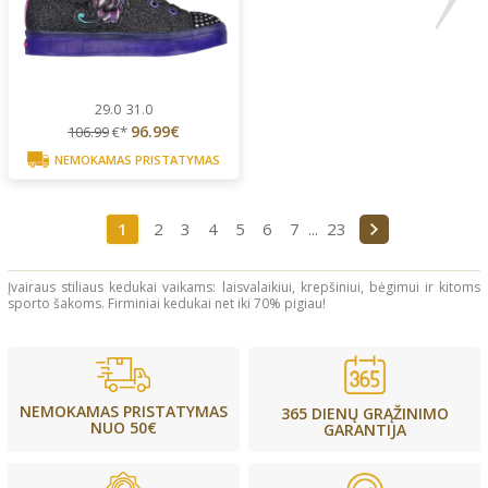
29.0
31.0
96.99€
106.99
€*
NEMOKAMAS PRISTATYMAS
1
2
3
4
5
6
7
...
23
Įvairaus stiliaus kedukai vaikams: laisvalaikiui, krepšiniui, bėgimui ir kitoms
sporto šakoms. Firminiai kedukai net iki 70% pigiau!
NEMOKAMAS PRISTATYMAS
365 DIENŲ GRĄŽINIMO
NUO 50€
GARANTIJA