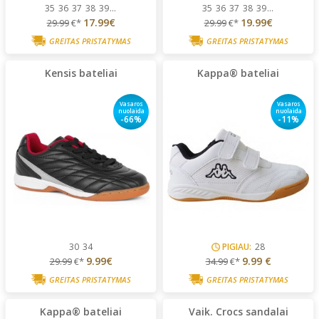
35
36
37
38
39
...
35
36
37
38
39
...
17.99€
19.99€
29.99
€*
29.99
€*
GREITAS PRISTATYMAS
GREITAS PRISTATYMAS
Kensis bateliai
Kappa® bateliai
Vasaros
Vasaros
nuolaida
nuolaida
-66%
-11%
30
34
PIGIAU:
28
9.99€
9.99 €
29.99
€*
34.99
€*
GREITAS PRISTATYMAS
GREITAS PRISTATYMAS
Kappa® bateliai
Vaik. Crocs sandalai