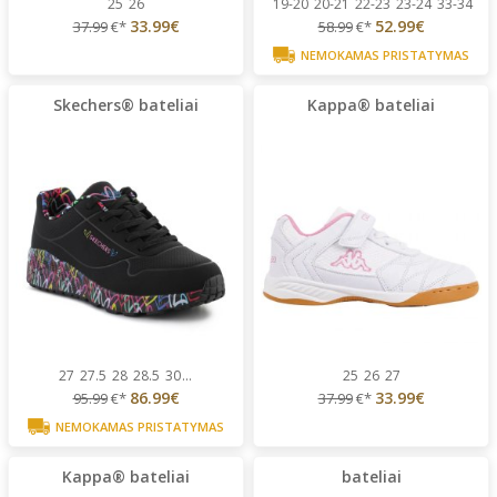
25
26
19-20
20-21
22-23
23-24
33-34
33.99€
52.99€
37.99
€*
58.99
€*
NEMOKAMAS PRISTATYMAS
Skechers® bateliai
Kappa® bateliai
27
27.5
28
28.5
30
...
25
26
27
86.99€
33.99€
95.99
€*
37.99
€*
NEMOKAMAS PRISTATYMAS
Kappa® bateliai
bateliai