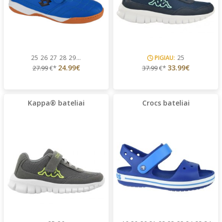
25
26
27
28
29
...
PIGIAU:
25
24.99€
33.99€
27.99
€*
37.99
€*
Kappa® bateliai
Crocs bateliai