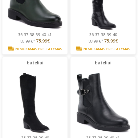
36
37
38
39
40
41
36
37
38
39
40
75.99€
75.99€
83.99
€*
83.99
€*
NEMOKAMAS PRISTATYMAS
NEMOKAMAS PRISTATYMAS
bateliai
bateliai
36
37
38
39
40
36
37
38
39
40
41