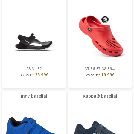
28
31
32
35
36
37
38
39
...
35.99€
19.99€
39.99
€*
29.99
€*
Inny bateliai
Kappa® bateliai