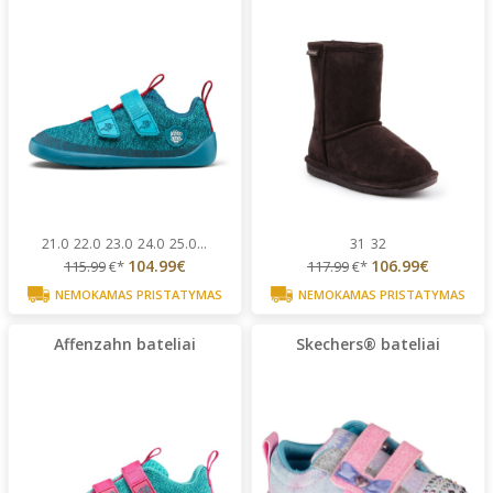
21.0
22.0
23.0
24.0
25.0
...
31
32
104.99€
106.99€
115.99
€*
117.99
€*
NEMOKAMAS PRISTATYMAS
NEMOKAMAS PRISTATYMAS
Affenzahn bateliai
Skechers® bateliai