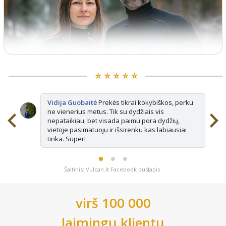
⭐️ ⭐️ ⭐️ ⭐️ ⭐️
Vidija Guobaitė
Prekės tikrai kokybiškos, perku
ne vienerius metus. Tik su dydžiais vis
nepataikiau, bet visada paimu pora dydžių,
vietoje pasimatuoju ir išsirenku kas labiausiai
tinka. Super!
Šaltinis: Vulcan.lt Facebook puslapis
virš 100 000
laimingų klientų