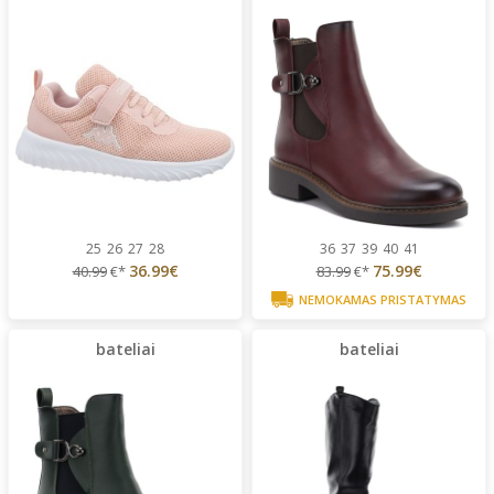
25
26
27
28
36
37
39
40
41
36.99€
75.99€
40.99
€*
83.99
€*
NEMOKAMAS PRISTATYMAS
bateliai
bateliai