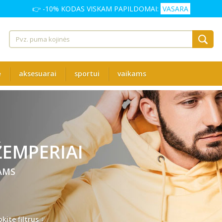
👉 -10% KODAS VISKAM PAPILDOMAI:
VASARA
ė
aksesuarai
sportui
vaikams
EMPERIAI
AMS
↓
kite filtrus