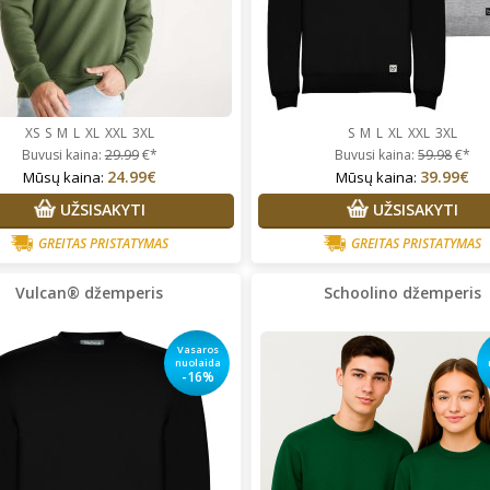
XS
S
M
L
XL
XXL
3XL
S
M
L
XL
XXL
3XL
Buvusi kaina:
29.99
€*
Buvusi kaina:
59.98
€*
24.99€
39.99€
Mūsų kaina:
Mūsų kaina:
UŽSISAKYTI
UŽSISAKYTI
GREITAS PRISTATYMAS
GREITAS PRISTATYMAS
Vulcan® džemperis
Schoolino džemperis
Vasaros
nuolaida
-16%