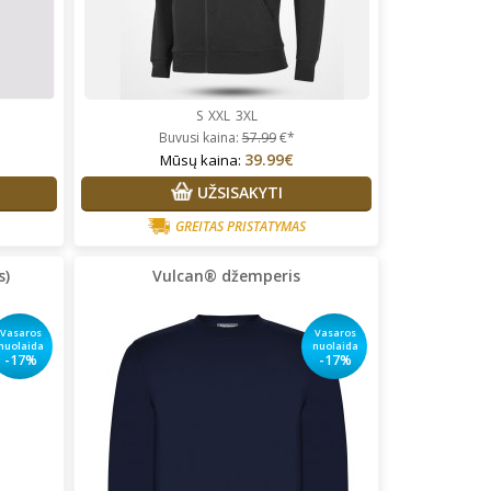
S
XXL
3XL
Buvusi kaina:
57.99
€*
39.99€
Mūsų kaina:
UŽSISAKYTI
GREITAS PRISTATYMAS
s)
Vulcan® džemperis
Vasaros
Vasaros
nuolaida
nuolaida
-17%
-17%