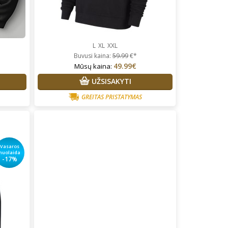
L
XL
XXL
Buvusi kaina:
59.99
€*
49.99€
Mūsų kaina:
UŽSISAKYTI
GREITAS PRISTATYMAS
Vasaros
nuolaida
-17%