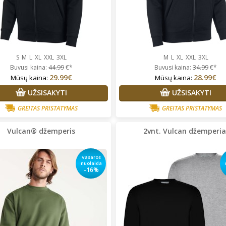
S
M
L
XL
XXL
3XL
M
L
XL
XXL
3XL
Buvusi kaina:
44.99
€*
Buvusi kaina:
34.99
€*
29.99€
28.99€
Mūsų kaina:
Mūsų kaina:
UŽSISAKYTI
UŽSISAKYTI
GREITAS PRISTATYMAS
GREITAS PRISTATYMAS
Vulcan® džemperis
2vnt. Vulcan džemperia
Vasaros
nuolaida
-16%