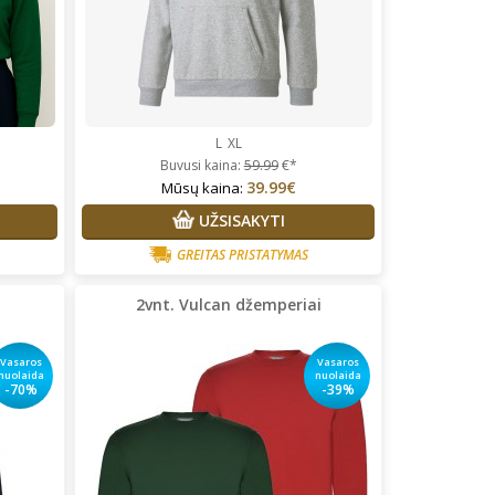
L
XL
Buvusi kaina:
59.99
€*
39.99€
Mūsų kaina:
UŽSISAKYTI
GREITAS PRISTATYMAS
2vnt. Vulcan džemperiai
Vasaros
Vasaros
nuolaida
nuolaida
-70%
-39%