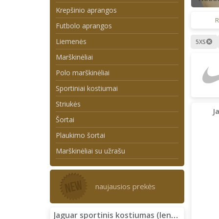
Krepšinio aprangos
R
Futbolo aprangos
Liemenės
5XS
Marškinėliai
Polo marškinėliai
Sportiniai kostiumai
Striukės
J
Šortai
Plaukimo šortai
Marškinėliai su užrašu
naujausios prekės
Jaguar sportinis kostiumas (lengvas)