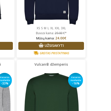
XS
S
M
L
XL
XXL
3XL
Buvusi kaina:
29.00
€*
24.00€
Mūsų kaina:
UŽSISAKYTI
GREITAS PRISTATYMAS
i
Vulcan® džemperis
Vasaros
Vasaros
nuolaida
nuolaida
-33%
-16%