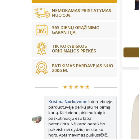
NEMOKAMAS PRISTATYMAS
NUO 50€
365 DIENŲ GRĄŽINIMO
GARANTIJA
TIK KOKYBIŠKOS
ORIGINALIOS PREKĖS
PATIKIMAS PARDAVĖJAS NUO
2006 M.
⭐️ ⭐️ ⭐️ ⭐️ ⭐️
kės tikrai
Kristina Norkuviene
Internetinėje
Ju
ne vienerius
parduotuvėje perku jau ne pirmą
Ma
is vis
kartą. Kiekvienu pirkimu kaip ir
ap
isada paimu
paskutiniuoju esu labai
e pasimatuoju
patenkinta. Nė karto nereikėjo
ausiai tinka.
pakeisti nei dydžio,nei dar ko
nors. Aptarnavimas puikus!😊😉