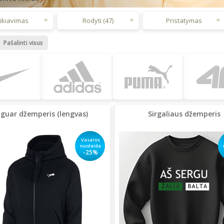
ikiavimas
Rodyti (47)
Pristatymas
Pašalinti visus
aguar džemperis (lengvas)
Sirgaliaus džemperis
Vasaros
nuolaida
-25%