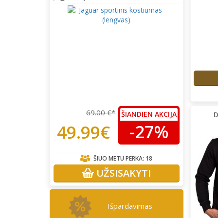
69.00 €*
ŠIANDIEN AKCIJA
D
-27%
49.99€
ŠIUO METU PERKA:
18
UŽSISAKYTI
Išpardavimas