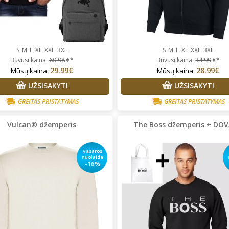
S
M
L
XL
XXL
3XL
S
M
L
XL
XXL
3XL
Buvusi kaina:
60.98
€*
Buvusi kaina:
34.99
€*
29.99€
28.99€
Mūsų kaina:
Mūsų kaina:
UŽSISAKYTI
UŽSISAKYTI
GREITAS PRISTATYMAS
GREITAS PRISTATYMAS
Vulcan® džemperis
The Boss džemperis + DO
Vasaros
nuolaida
-16%
rgita Starkute Jasinskiene
Vidija Guobaitė
Prekės tikrai
lonus bendravimas,greitas
kokybiškos, perku ne vienerius
tarnavimas ,prekes kokybiskos
metus. Tik su dydžiais vis
nepataikiau, bet visada paimu
pora dydžių, vietoje pasimatuo
ir išsirenku kas labiausiai tinka.
Super!