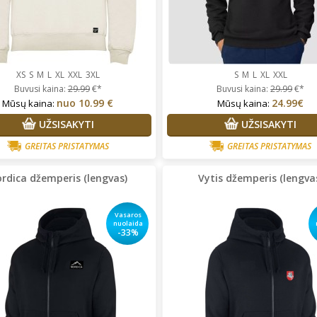
XS
S
M
L
XL
XXL
3XL
S
M
L
XL
XXL
Buvusi kaina:
29.99
€*
Buvusi kaina:
29.99
€*
nuo
10.99 €
24.99€
Mūsų kaina:
Mūsų kaina:
UŽSISAKYTI
UŽSISAKYTI
GREITAS PRISTATYMAS
GREITAS PRISTATYMAS
rdica džemperis (lengvas)
Vytis džemperis (lengva
Vasaros
nuolaida
-33%