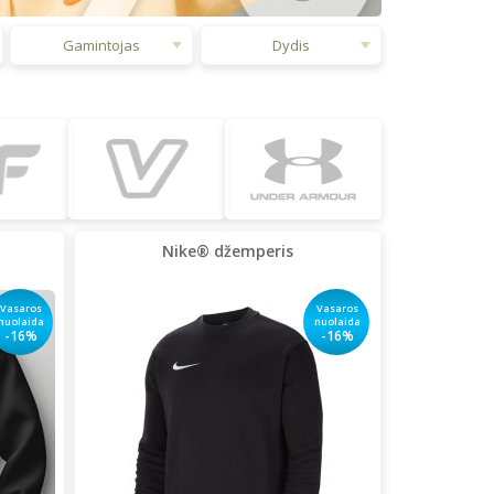
Gamintojas
Dydis
Nike® džemperis
Vasaros
Vasaros
nuolaida
nuolaida
-16%
-16%