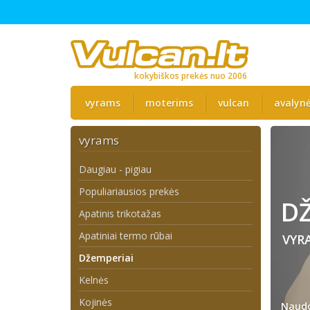
kokybiškos prekės nuo 2006
vyrams
moterims
vulcan
avalyn
vyrams
Daugiau - pigiau
Populiariausios prekės
DŽ
Apatinis trikotažas
Apatiniai termo rūbai
VYR
Džemperiai
Kelnės
Kojinės
Naudo