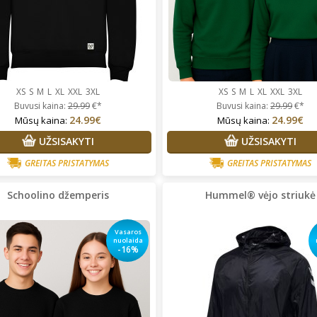
XS
S
M
L
XL
XXL
3XL
XS
S
M
L
XL
XXL
3XL
Buvusi kaina:
29.99
€*
Buvusi kaina:
29.99
€*
24.99€
24.99€
Mūsų kaina:
Mūsų kaina:
UŽSISAKYTI
UŽSISAKYTI
GREITAS PRISTATYMAS
GREITAS PRISTATYMAS
Schoolino džemperis
Hummel® vėjo striukė
Vasaros
nuolaida
-16%