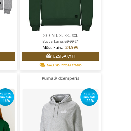
XS
S
M
L
XL
XXL
3XL
Buvusi kaina:
29.99
€*
24.99€
Mūsų kaina:
UŽSISAKYTI
GREITAS PRISTATYMAS
Puma® džemperis
Vasaros
Vasaros
nuolaida
nuolaida
-16%
-33%