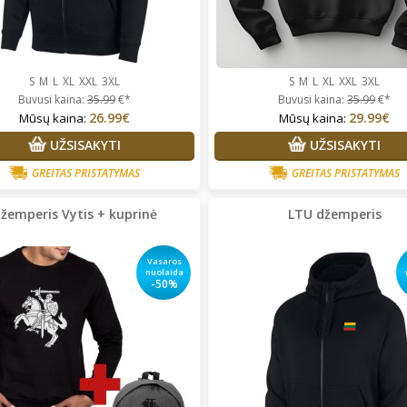
S
M
L
XL
XXL
3XL
S
M
L
XL
XXL
3XL
Buvusi kaina:
35.99
€*
Buvusi kaina:
35.99
€*
26.99€
29.99€
Mūsų kaina:
Mūsų kaina:
UŽSISAKYTI
UŽSISAKYTI
GREITAS PRISTATYMAS
GREITAS PRISTATYMAS
žemperis Vytis + kuprinė
LTU džemperis
Vasaros
nuolaida
-50%