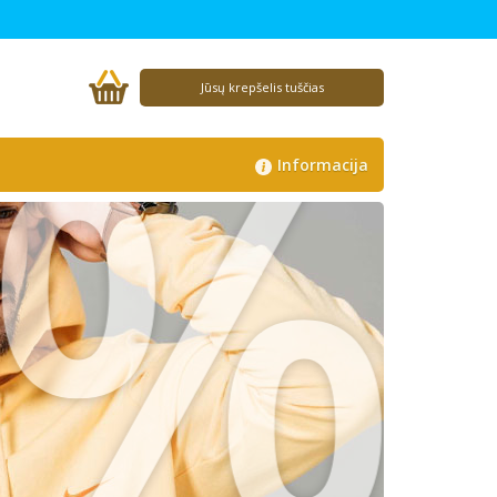
%
Jūsų krepšelis tuščias
Informacija