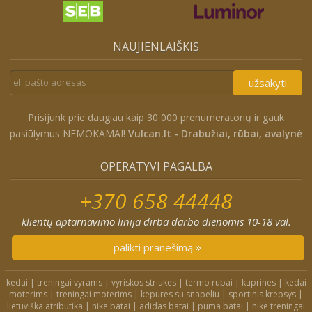
NAUJIENLAIŠKIS
užsakyti
Prisijunk prie daugiau kaip 30 000 prenumeratorių ir gauk
pasiūlymus NEMOKAMAI!
Vulcan.lt - Drabužiai, rūbai, avalynė
OPERATYVI PAGALBA
+370 658 44448
klientų aptarnavimo linija dirba darbo dienomis 10-18 val.
palikti pranešimą
kedai
|
treningai vyrams
|
vyriskos striukes
|
termo rubai
|
kuprines
|
kedai
moterims
|
treningai moterims
|
kepures su snapeliu
|
sportinis krepsys
|
lietuviška atributika
|
nike batai
|
adidas batai
|
puma batai
|
nike treningai