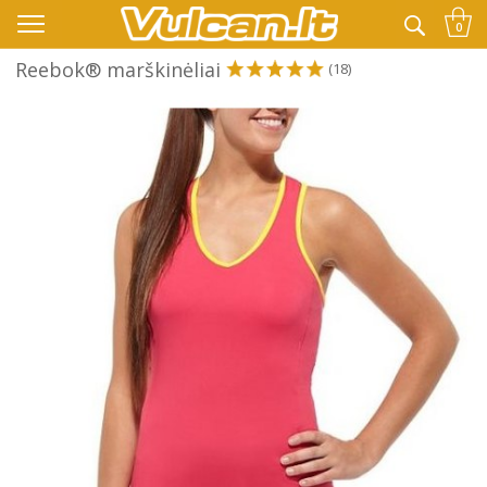
👉 -10% KODAS VISKAM PAPILDOMAI:
VASARA
0
Reebok® marškinėliai
(18)