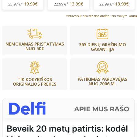
19.99€
13.99€
13.99€
35.97
€*
22.99
€*
22.99
€*
*Vulcan.lt ankstesnė didžiausia taikyta kaina
NEMOKAMAS PRISTATYMAS
365 DIENŲ GRĄŽINIMO
NUO 50€
GARANTIJA
PATIKIMAS PARDAVĖJAS
TIK KOKYBIŠKOS
NUO 2006 M.
ORIGINALIOS PREKĖS