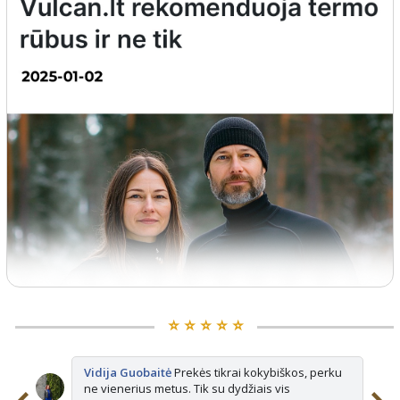
⭐️ ⭐️ ⭐️ ⭐️ ⭐️
Vidija Guobaitė
Prekės tikrai kokybiškos, perku
ne vienerius metus. Tik su dydžiais vis