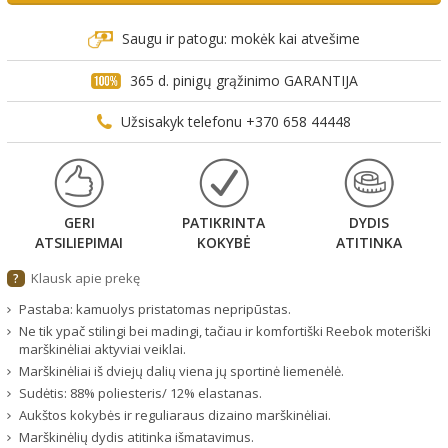
Saugu ir patogu: mokėk kai atvešime
365 d. pinigų grąžinimo GARANTIJA
Užsisakyk telefonu +370 658 44448
GERI
PATIKRINTA
DYDIS
ATSILIEPIMAI
KOKYBĖ
ATITINKA
Klausk apie prekę
?
Pastaba: kamuolys pristatomas nepripūstas.
Ne tik ypač stilingi bei madingi, tačiau ir komfortiški Reebok moteriški
marškinėliai aktyviai veiklai.
Marškinėliai iš dviejų dalių viena jų sportinė liemenėlė.
Sudėtis: 88% poliesteris/ 12% elastanas.
Aukštos kokybės ir reguliaraus dizaino marškinėliai.
Marškinėlių dydis atitinka išmatavimus.