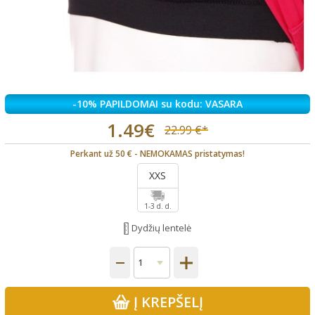
-10% PAPILDOMAI su kodu: VASARA
1.49€
22.99 €*
Perkant už 50 € - NEMOKAMAS pristatymas!
XXS
1-3 d. d.
Dydžių lentelė
Į KREPŠELĮ