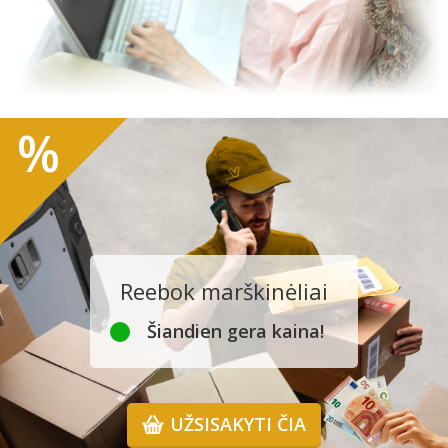
%
Reebok marškinėliai
Šiandien gera kaina!
UŽSISAKYTI ČIA