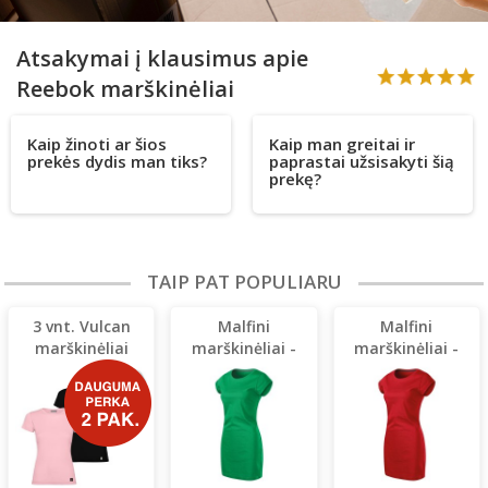
Atsakymai į klausimus apie
Reebok marškinėliai
Kaip žinoti ar šios
Kaip man greitai ir
prekės dydis man tiks?
paprastai užsisakyti šią
prekę?
TAIP PAT POPULIARU
3 vnt. Vulcan
Malfini
Malfini
marškinėliai
marškinėliai -
marškinėliai -
suknelė
suknelė