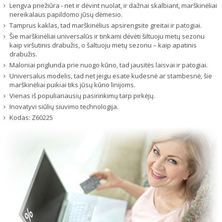
Lengva priežiūra - net ir dėvint nuolat, ir dažnai skalbiant, marškinėliai
nereikalaus papildomo jūsų dėmesio.
Tamprus kaklas, tad marškinėlius apsirengsite greitai ir patogiai.
Šie marškinėliai universalūs ir tinkami dėvėti šiltuoju metų sezonu
kaip viršutinis drabužis, o šaltuoju metų sezonu – kaip apatinis
drabužis.
Maloniai priglunda prie nuogo kūno, tad jausitės laisvai ir patogiai.
Universalus modelis, tad net jeigu esate kudesnė ar stambesnė, šie
marškinėliai puikiai tiks jūsų kūno linijoms.
Vienas iš populiariausių pasirinkimų tarp pirkėjų.
Inovatyvi siūlių siuvimo technologija.
Kodas:
Z60225