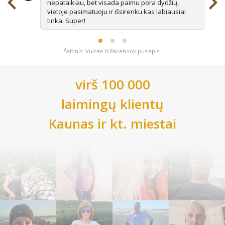
nepataikiau, bet visada paimu pora dydžių,
vietoje pasimatuoju ir išsirenku kas labiausiai
tinka. Super!
Šaltinis: Vulcan.lt Facebook puslapis
virš 100 000
laimingų klientų
Kaunas
ir kt. miestai