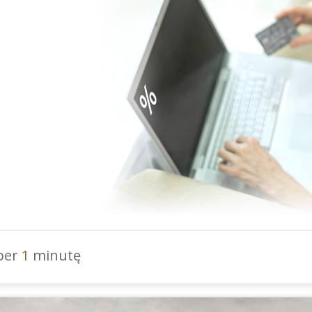
 per
1
minutę