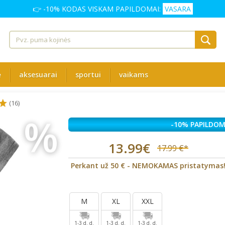
👉 -10% KODAS VISKAM PAPILDOMAI:
VASARA
ė
aksesuarai
sportui
vaikams
(16)
%
-10% PAPILDOM
13.99€
17.99 €*
Perkant už 50 € - NEMOKAMAS pristatymas
M
XL
XXL
1-3 d. d.
1-3 d. d.
1-3 d. d.