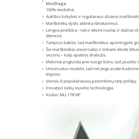
Medžiaga:
100% medvilnė.
Aukštos kokybės ir reguliaraus dizaino marškinėli
Marškinėlių dydis atitinka išmatavimus.
Lengva priežiūra - net ir dėvint nuolat, ir dažnai 
dėmesio.
Tamprus kaklas, tad marškinėlius apsirengsite greit
Šie marškinėliai universalūs ir tinkami dėvėti šilt
sezonu – kaip apatinis drabužis.
Maloniai priglunda prie nuogo kūno, tad jausitės la
Universalus modelis, tad net jeigu esate kudesnė 
linijoms.
Vienas iš populiariausių pasirinkimų tarp pirkėjų.
Inovatyvi siūlių siuvimo technologija.
Kodas:
MLI-17816P