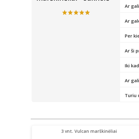
Ar gal
Ar gal
Per ki
Ar ši 
Iki ka
Ar gal
Turiu 
3 vnt. Vulcan marškinėliai