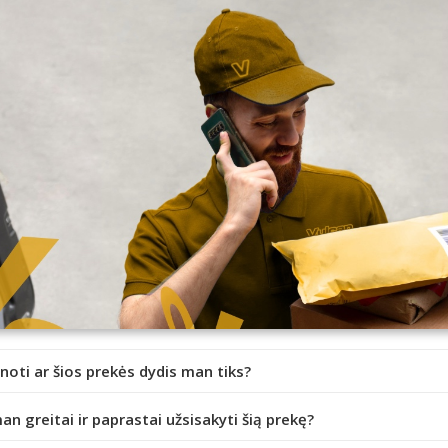
inoti ar šios prekės dydis man tiks?
an greitai ir paprastai užsisakyti šią prekę?