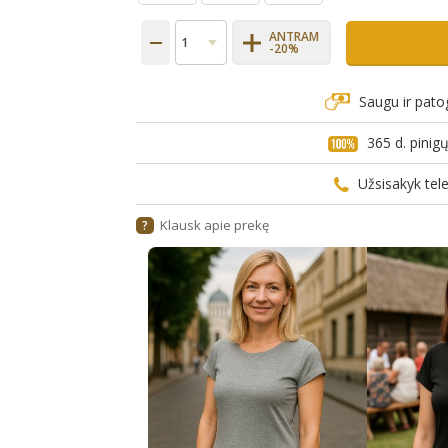
ANTRAM
-20%
Saugu ir pato
365 d. pini
Užsisakyk te
Klausk apie prekę
?