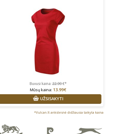
Buvusi kaina:
22.99
€*
13.99€
Mūsų kaina:
UŽSISAKYTI
*Vulcan.lt ankstesnė didžiausia taikyta kaina