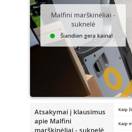
Malfini marškinėliai -
suknelė
Šiandien gera kaina!
Kaip ž
Atsakymai į klausimus
apie Malfini
Kaip m
marškinėliai - suknelė