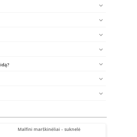
aidą?
Malfini marškinėliai - suknelė