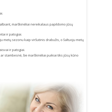
ai.
skalbiant, marškinėliai nereikalaus papildomo jūsų
ai ir patogiai.
uoju metų sezonu kaip viršutinis drabužis, o šaltuoju metų
isvai ir patogiai.
ar stambesnė, šie marškinėliai puikiai tiks jūsų kūno