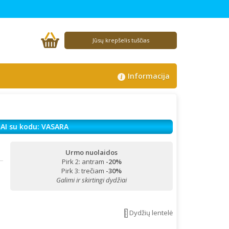
Jūsų krepšelis tuščias
Informacija
AI su kodu: VASARA
Urmo nuolaidos
Pirk 2: antram
-20%
!
Pirk 3: trečiam
-30%
Galimi ir skirtingi dydžiai
Dydžių lentelė