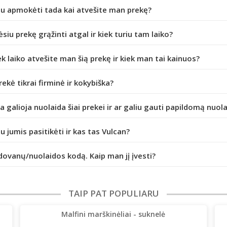
iu apmokėti tada kai atvešite man prekę?
ėsiu prekę grąžinti atgal ir kiek turiu tam laiko?
ek laiko atvešite man šią prekę ir kiek man tai kainuos?
prekė tikrai firminė ir kokybiška?
da galioja nuolaida šiai prekei ir ar galiu gauti papildomą nuol
iu jumis pasitikėti ir kas tas Vulcan?
dovanų/nuolaidos kodą. Kaip man jį įvesti?
TAIP PAT POPULIARU
Malfini marškinėliai - suknelė