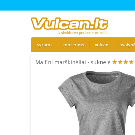
kokybiškos prekės nuo 2006
vyrams
moterims
vulcan
avalyn
Malfini marškinėliai - suknelė