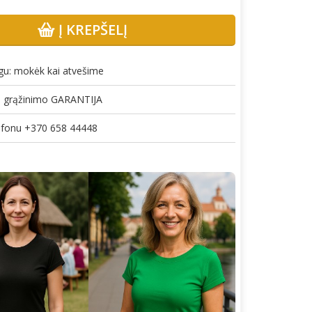
Į KREPŠELĮ
gu: mokėk kai atvešime
gų grąžinimo GARANTIJA
lefonu +370 658 44448