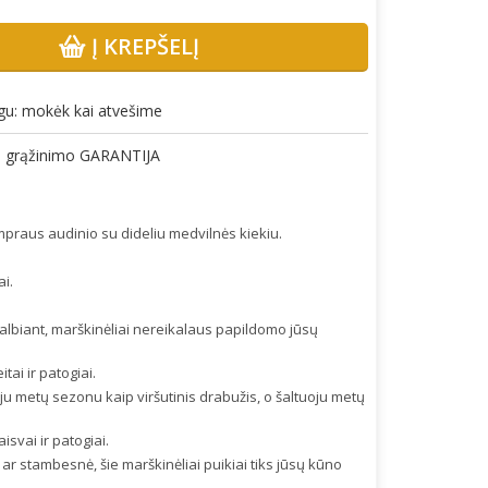
Į KREPŠELĮ
gu: mokėk kai atvešime
gų grąžinimo GARANTIJA
ampraus audinio su dideliu medvilnės kiekiu.
ai.
skalbiant, marškinėliai nereikalaus papildomo jūsų
ai ir patogiai.
uoju metų sezonu kaip viršutinis drabužis, o šaltuoju metų
isvai ir patogiai.
ar stambesnė, šie marškinėliai puikiai tiks jūsų kūno