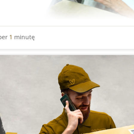
 per
1
minutę