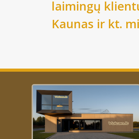
laimingų klient
Kaunas
ir kt. m