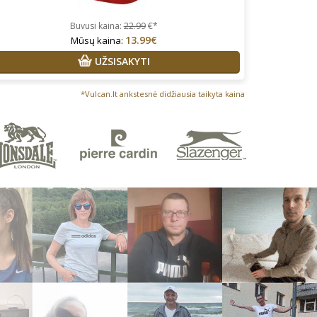
Buvusi kaina:
22.99
€*
13.99€
Mūsų kaina:
UŽSISAKYTI
*Vulcan.lt ankstesnė didžiausia taikyta kaina