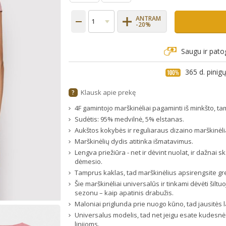
ANTRAM
-20%
Saugu ir pato
365 d. pini
Klausk apie prekę
?
4F gamintojo marškinėliai pagaminti iš minkšto, t
Sudėtis: 95% medvilnė, 5% elstanas.
Aukštos kokybės ir reguliaraus dizaino marškinėli
Marškinėlių dydis atitinka išmatavimus.
Lengva priežiūra - net ir dėvint nuolat, ir dažnai 
dėmesio.
Tamprus kaklas, tad marškinėlius apsirengsite greit
Šie marškinėliai universalūs ir tinkami dėvėti šilt
sezonu – kaip apatinis drabužis.
Maloniai priglunda prie nuogo kūno, tad jausitės la
Universalus modelis, tad net jeigu esate kudesnė 
linijoms.