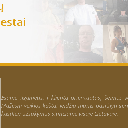
ų
iestai
Esame ilgametis, į klientą orientuotas, šeimos ver
Mažesni veiklos kaštai leidžia mums pasiūlyti gere
kasdien užsakymus siunčiame visoje Lietuvoje.