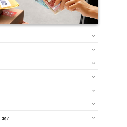
aidą?