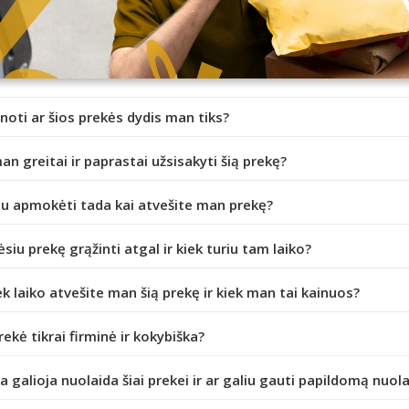
inoti ar šios prekės dydis man tiks?
an greitai ir paprastai užsisakyti šią prekę?
iu apmokėti tada kai atvešite man prekę?
ėsiu prekę grąžinti atgal ir kiek turiu tam laiko?
ek laiko atvešite man šią prekę ir kiek man tai kainuos?
prekė tikrai firminė ir kokybiška?
da galioja nuolaida šiai prekei ir ar galiu gauti papildomą nuol