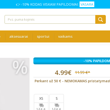
👉 -10% KODAS VISKAM PAPILDOMAI:
VASARA
ė
aksesuarai
sportui
vaikams
%
-10% PAPILDOM
4.99€
11.99 €*
Perkant už 50 € - NEMOKAMAS pristatymas
XS
S
1-3 d. d.
1-3 d. d.