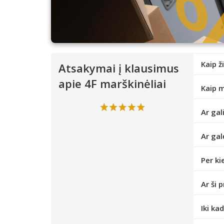
Kaip ž
Atsakymai į klausimus
apie 4F marškinėliai
Kaip m
Ar gal
Ar gal
Per ki
Ar ši 
Iki ka