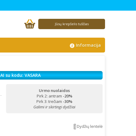
Jūsų krepšelis tuščias
Informacija
AI su kodu: VASARA
Urmo nuolaidos
Pirk 2: antram
-20%
!
Pirk 3: trečiam
-30%
Galimi ir skirtingi dydžiai
Dydžių lentelė