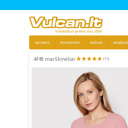
kokybiškos prekės nuo 2006
vyrams
moterims
vulcan
avalyn
4F® marškinėliai
(11)