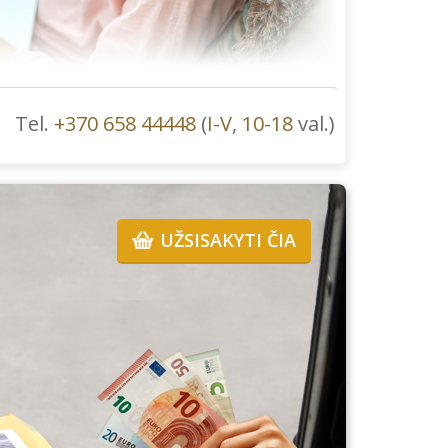
Tel.
+370 658 44448
(
I-V
,
10-18
val.)
UŽSISAKYTI ČIA