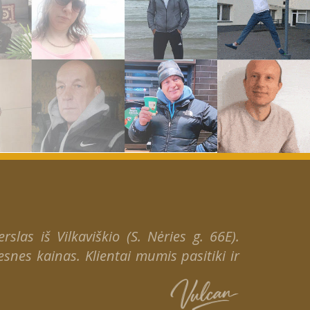
slas iš Vilkaviškio (S. Nėries g. 66E).
snes kainas. Klientai mumis pasitiki ir