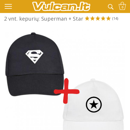
👉 -10% KODAS VISKAM PAPILDOMAI:
VASARA
0
2 vnt. kepurių: Superman + Star
(14)