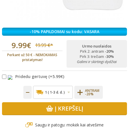
-10% PAPILDOMAI su kodu: VASARA
9.99€
19.99 €*
Urmo nuolaidos
Pirk 2: antram
-20%
Perkant už 50 € - NEMOKAMAS
Pirk 3: trečiam
-30%
pristatymas!
Galimi ir skirtingi dydžiai
Pridedu gertuvę
(+
5.99€
)
ANTRAM
-20%
Į KREPŠELĮ
Saugu ir patogu: mokėk kai atvešime