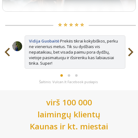
⭐️ ⭐️ ⭐️ ⭐️ ⭐️
Vidija Guobaitė
Prekės tikrai kokybiškos, perku
ne vienerius metus. Tik su dydžiais vis
nepataikiau, bet visada paimu pora dydžių,
vietoje pasimatuoju ir išsirenku kas labiausiai
tinka. Super!
Šaltinis: Vulcan.lt Facebook puslapis
virš 100 000
laimingų klientų
Kaunas
ir kt. miestai