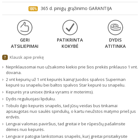
365 d. pinigų grąžinimo GARANTIJA
GERI
PATIKRINTA
DYDIS
ATSILIEPIMAI
KOKYBĖ
ATITINKA
Klausk apie prekę
?
Nepriklausomai nuo užsakomo kiekio prie šios prekės priklauso 1 vnt.
dovana.
2 vnt kepurių už 1 vnt kepurės kainą! Juodos spalvos Superman
kepurė su snapeliu bei baltos spalvos Star kepurė su snapeliu.
Kepurės yra unisex (tinka vyrams ir moterims).
Dydis reguliuojasi lipduku.
Tobulo ilgio kepurės snapelis, tad jūsų veidas bus tinkamai
apsaugotas nuo saulės spindulių, o kartu neužstos matymo prieš jus
erdvės.
Lengvai valomas paviršius, tad greitai ir be rūpesčių pašalinsite
dėmes nuo kepurės.
Lengvai ir patogiai lankstomas snapelis, kurį greitai prisitaikysite