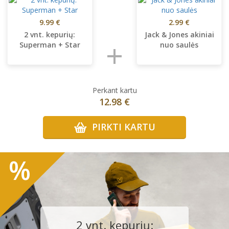
9.99 €
2.99 €
2 vnt. kepurių:
Jack & Jones akiniai
+
Superman + Star
nuo saulės
Perkant kartu
12.98 €
PIRKTI KARTU
%
2 vnt. kepurių: