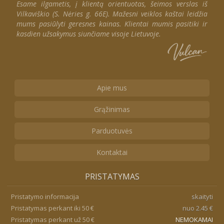
Esame ilgametis, į klientą orientuotas, šeimos verslas iš
Vilkaviškio (S. Nėries g. 66E). Mažesni veiklos kaštai leidžia
mums pasiūlyti geresnes kainas. Klientai mumis pasitiki ir
kasdien užsakymus siunčiame visoje Lietuvoje.
Apie mus
Grąžinimas
Parduotuvės
Kontaktai
PRISTATYMAS
Pristatymo informacija
skaityti
Pristatymas perkant iki 50 €
nuo 2.45 €
Pristatymas perkant už 50 €
NEMOKAMAI