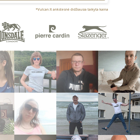
*Vulcan.lt ankstesnė didžiausia taikyta kaina