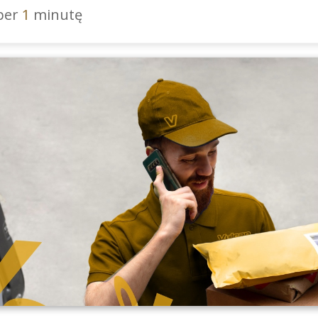
 per
1
minutę