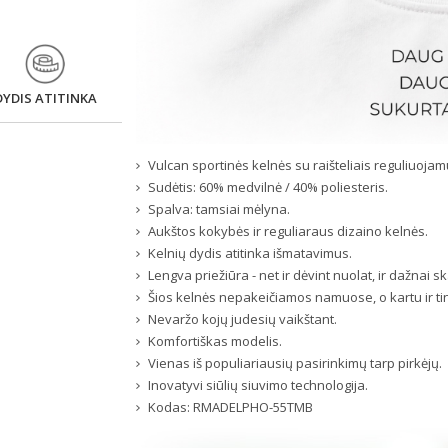
DYDIS ATITINKA
Vulcan sportinės kelnės su raišteliais reguliuoja
Sudėtis: 60% medvilnė / 40% poliesteris.
Spalva: tamsiai mėlyna.
Aukštos kokybės ir reguliaraus dizaino kelnės.
Kelnių dydis atitinka išmatavimus.
Lengva priežiūra - net ir dėvint nuolat, ir dažnai
Šios kelnės nepakeičiamos namuose, o kartu ir ti
Nevaržo kojų judesių vaikštant.
Komfortiškas modelis.
Vienas iš populiariausių pasirinkimų tarp pirkėjų.
Inovatyvi siūlių siuvimo technologija.
Kodas:
RMADELPHO-55TMB