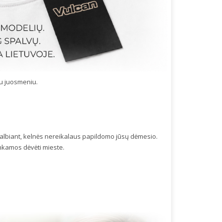
mu juosmeniu.
 skalbiant, kelnės nereikalaus papildomo jūsų dėmesio.
nkamos dėvėti mieste.