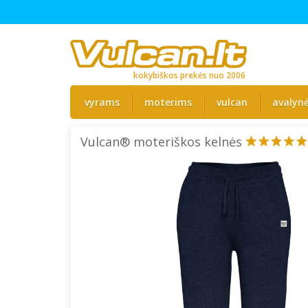
kokybiškos prekės nuo 2006
vyrams
moterims
vulcan
avalyn
Vulcan® moteriškos kelnės