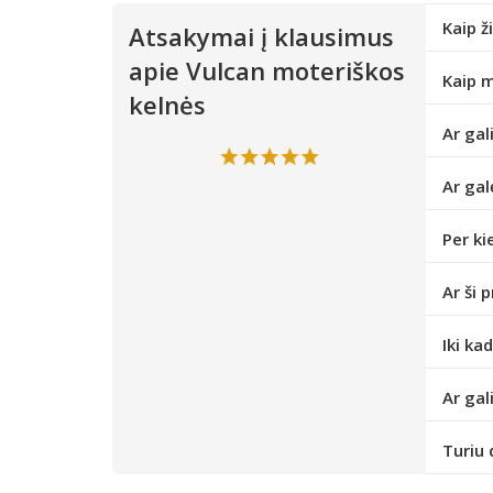
Kaip ž
Atsakymai į klausimus
apie Vulcan moteriškos
Kaip m
kelnės
Ar gal
Ar gal
Per ki
Ar ši 
Iki ka
Ar gal
Turiu 