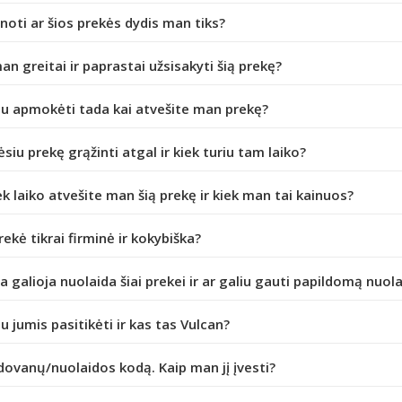
inoti ar šios prekės dydis man tiks?
an greitai ir paprastai užsisakyti šią prekę?
iu apmokėti tada kai atvešite man prekę?
ėsiu prekę grąžinti atgal ir kiek turiu tam laiko?
ek laiko atvešite man šią prekę ir kiek man tai kainuos?
prekė tikrai firminė ir kokybiška?
da galioja nuolaida šiai prekei ir ar galiu gauti papildomą nuol
iu jumis pasitikėti ir kas tas Vulcan?
dovanų/nuolaidos kodą. Kaip man jį įvesti?