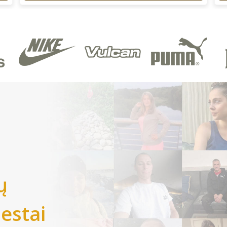
ų
iestai