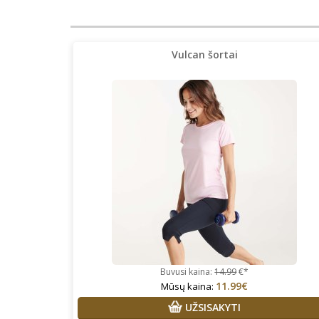
Vulcan šortai
Buvusi kaina:
14.99
€*
11.99€
Mūsų kaina:
UŽSISAKYTI