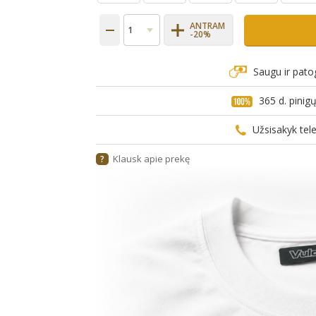
ANTRAM
-20%
Saugu ir pato
365 d. pini
Užsisakyk te
Klausk apie prekę
?