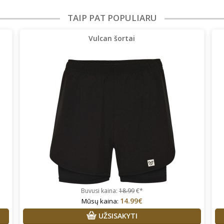
TAIP PAT POPULIARU
Vulcan šortai
Buvusi kaina:
18.99
€*
14.99€
Mūsų kaina:
UŽSISAKYTI