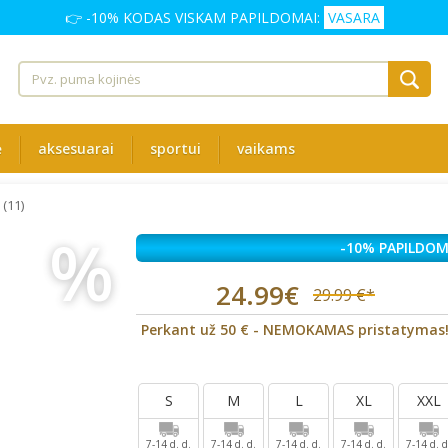
👉 -10% KODAS VISKAM PAPILDOMAI:
VASARA
ė
aksesuarai
sportui
vaikams
(11)
%
-10% PAPILDOM
24.99€
29.99 €*
Perkant už 50 € - NEMOKAMAS pristatymas
S
M
L
XL
XXL
7-14 d. d.
7-14 d. d.
7-14 d. d.
7-14 d. d.
7-14 d. d