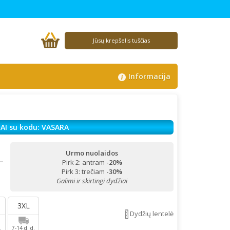
Jūsų krepšelis tuščias
Informacija
AI su kodu: VASARA
Urmo nuolaidos
Pirk 2: antram
-20%
!
Pirk 3: trečiam
-30%
Galimi ir skirtingi dydžiai
3XL
Dydžių lentelė
.
7-14 d. d.