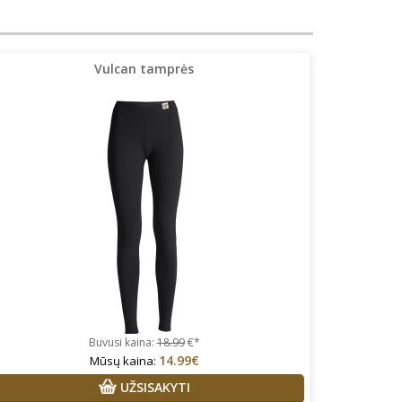
Vulcan tamprės
Buvusi kaina:
18.99
€*
14.99€
Mūsų kaina:
UŽSISAKYTI