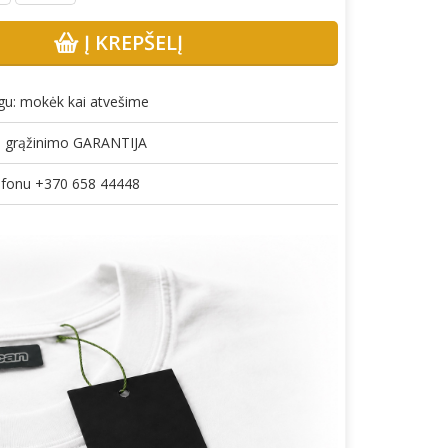
Į KREPŠELĮ
gu: mokėk kai atvešime
gų grąžinimo GARANTIJA
lefonu +370 658 44448