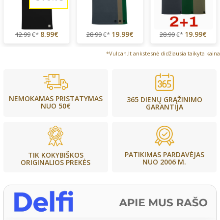
8.99€
19.99€
19.99€
12.99
€*
28.99
€*
28.99
€*
*Vulcan.lt ankstesnė didžiausia taikyta kaina
NEMOKAMAS PRISTATYMAS
365 DIENŲ GRĄŽINIMO
NUO 50€
GARANTIJA
PATIKIMAS PARDAVĖJAS
TIK KOKYBIŠKOS
NUO 2006 M.
ORIGINALIOS PREKĖS