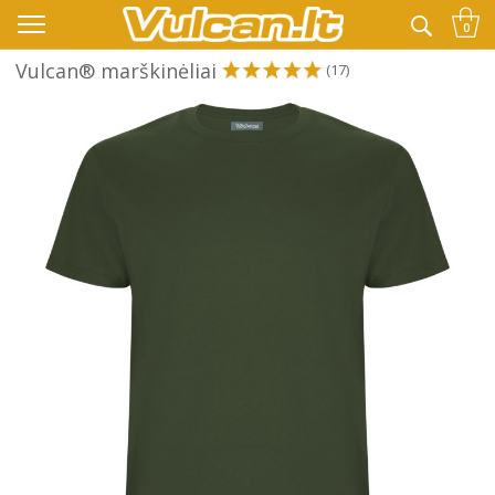
👉 -10% KODAS VISKAM PAPILDOMAI:
VASARA
0
Vulcan® marškinėliai
(17)