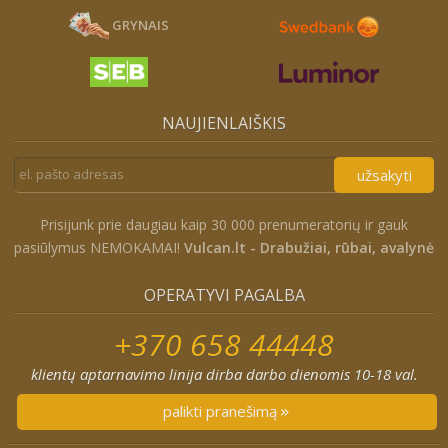
GRYNAIS
NAUJIENLAIŠKIS
užsakyti
Prisijunk prie daugiau kaip 30 000 prenumeratorių ir gauk
pasiūlymus NEMOKAMAI!
Vulcan.lt - Drabužiai, rūbai, avalynė
OPERATYVI PAGALBA
+370 658 44448
klientų aptarnavimo linija dirba darbo dienomis 10-18 val.
palikti pranešimą