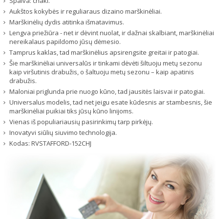
Spalva: chaki.
Aukštos kokybės ir reguliaraus dizaino marškinėliai.
Marškinėlių dydis atitinka išmatavimus.
Lengva priežiūra - net ir dėvint nuolat, ir dažnai skalbiant, marškinėliai
nereikalaus papildomo jūsų dėmesio.
Tamprus kaklas, tad marškinėlius apsirengsite greitai ir patogiai.
Šie marškinėliai universalūs ir tinkami dėvėti šiltuoju metų sezonu
kaip viršutinis drabužis, o šaltuoju metų sezonu – kaip apatinis
drabužis.
Maloniai priglunda prie nuogo kūno, tad jausitės laisvai ir patogiai.
Universalus modelis, tad net jeigu esate kūdesnis ar stambesnis, šie
marškinėliai puikiai tiks jūsų kūno linijoms.
Vienas iš populiariausių pasirinkimų tarp pirkėjų.
Inovatyvi siūlių siuvimo technologija.
Kodas:
RVSTAFFORD-152CHJ