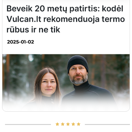
⭐️ ⭐️ ⭐️ ⭐️ ⭐️