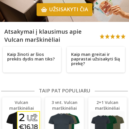
UŽSISAKYTI ČIA
Atsakymai į klausimus apie
Vulcan marškinėliai
Kaip žinoti ar šios
Kaip man greitai ir
prekės dydis man tiks?
paprastai užsisakyti šią
prekę?
TAIP PAT POPULIARU
Vulcan
3 vnt. Vulcan
2+1 Vulcan
marškinėliai
marškinėliai
marškinėliai