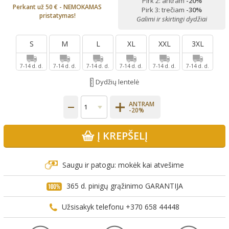
Pirk 2: antram
-20%
Perkant už 50 € - NEMOKAMAS
Pirk 3: trečiam
-30%
pristatymas!
Galimi ir skirtingi dydžiai
S
M
L
XL
XXL
3XL
7-14 d. d.
7-14 d. d.
7-14 d. d.
7-14 d. d.
7-14 d. d.
7-14 d. d.
Dydžių lentelė
ANTRAM
-20%
Į KREPŠELĮ
Saugu ir patogu: mokėk kai atvešime
365 d. pinigų grąžinimo GARANTIJA
Užsisakyk telefonu +370 658 44448