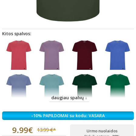
Kitos spalvos:
daugiau spalvų ↓
-10% PAPILDOMAI su kodu: VASARA
9.99€
13.99 €*
Urmo nuolaidos