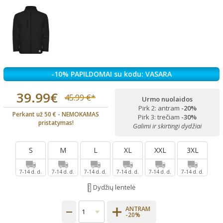
-10% PAPILDOMAI su kodu: VASARA
39.99€
45.99 €*
Urmo nuolaidos
Pirk 2: antram
-20%
Perkant už 50 € - NEMOKAMAS
Pirk 3: trečiam
-30%
pristatymas!
Galimi ir skirtingi dydžiai
S
M
L
XL
XXL
3XL
7-14 d. d.
7-14 d. d.
7-14 d. d.
7-14 d. d.
7-14 d. d.
7-14 d. d.
Dydžių lentelė
ANTRAM
-20%