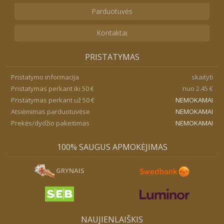
Parduotuvės
Kontaktai
PRISTATYMAS
Pristatymo informacija
skaityti
Pristatymas perkant iki 50 €
nuo 2.45 €
Pristatymas perkant už 50 €
NEMOKAMAI
Atsiėmimas parduotuvėse
NEMOKAMAI
Prekės/dydžio pakeitimas
NEMOKAMAI
100% SAUGUS APMOKĖJIMAS
GRYNAIS
NAUJIENLAIŠKIS