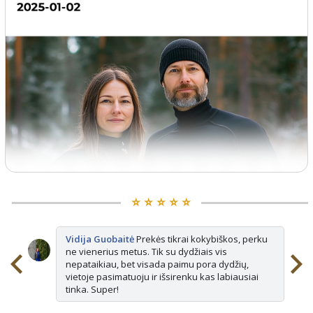
⭐️ ⭐️ ⭐️ ⭐️ ⭐️
Vidija Guobaitė
Prekės tikrai kokybiškos, perku
ne vienerius metus. Tik su dydžiais vis
nepataikiau, bet visada paimu pora dydžių,
vietoje pasimatuoju ir išsirenku kas labiausiai
tinka. Super!