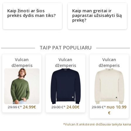
Kaip žinoti ar šios
Kaip man greitai ir
prekės dydis man tiks?
paprastai užsisakyti šią
prekę?
TAIP PAT POPULIARU
Vulcan
Vulcan
Vulcan
džemperis
džemperis
džemperis
24.99€
24.00€
nuo
10.99
29.99
€*
29.00
€*
29.99
€*
€
*Vulcan.lt ankstesnė didžiausia taikyta kaina