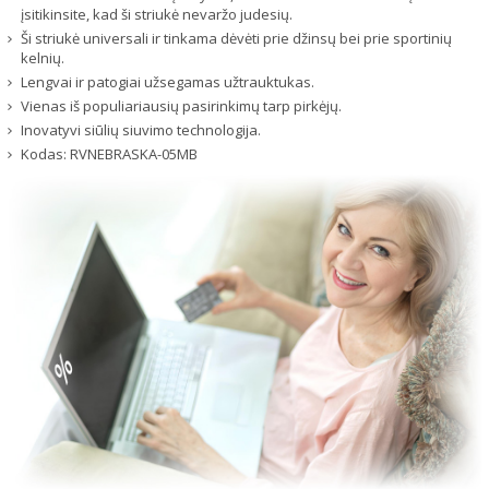
įsitikinsite, kad ši striukė nevaržo judesių.
Ši striukė universali ir tinkama dėvėti prie džinsų bei prie sportinių
kelnių.
Lengvai ir patogiai užsegamas užtrauktukas.
Vienas iš populiariausių pasirinkimų tarp pirkėjų.
Inovatyvi siūlių siuvimo technologija.
Kodas:
RVNEBRASKA-05MB