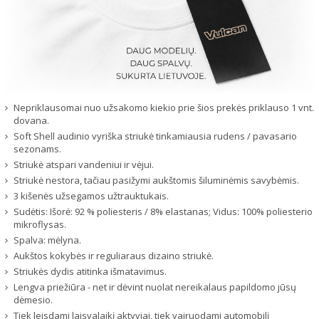
Nepriklausomai nuo užsakomo kiekio prie šios prekės priklauso 1 vnt.
dovana.
Soft Shell audinio vyriška striukė tinkamiausia rudens / pavasario
sezonams.
Striukė atspari vandeniui ir vėjui.
Striukė nestora, tačiau pasižymi aukštomis šiluminėmis savybėmis.
3 kišenės užsegamos užtrauktukais.
Sudėtis: Išorė: 92 % poliesteris / 8% elastanas; Vidus: 100% poliesterio
mikroflysas.
Spalva: mėlyna.
Aukštos kokybės ir reguliaraus dizaino striukė.
Striukės dydis atitinka išmatavimus.
Lengva priežiūra - net ir dėvint nuolat nereikalaus papildomo jūsų
dėmesio.
Tiek leisdami laisvalaikį aktyviai, tiek vairuodami automobilį