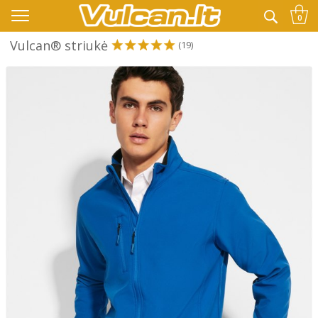
👉 -10% KODAS VISKAM PAPILDOMAI:
VASARA
0
Vulcan® striukė
(19)