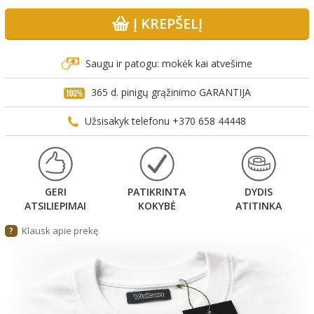
Į KREPŠELĮ
Saugu ir patogu: mokėk kai atvešime
365 d. pinigų grąžinimo GARANTIJA
Užsisakyk telefonu +370 658 44448
GERI
PATIKRINTA
DYDIS
ATSILIEPIMAI
KOKYBĖ
ATITINKA
Klausk apie prekę
?