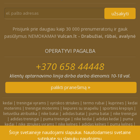
užsakyti
Prisijunk prie daugiau kaip 30 000 prenumeratorių ir gauk
pasiūlymus NEMOKAMAI!
Vulcan.lt - Drabužiai, rūbai, avalynė
OPERATYVI PAGALBA
+370 658 44448
klientų aptarnavimo linija dirba darbo dienomis 10-18 val.
palikti pranešimą
kedai
|
treningai vyrams
|
vyriskos striukes
|
termo rubai
|
kuprines
|
kedai
moterims
|
treningai moterims
|
kepures su snapeliu
|
sportinis krepsys
|
lietuviška atributika
|
nike batai
|
adidas batai
|
puma batai
|
nike treningai
|
adidas treningai
|
puma treningai
|
nike kedai
|
adidas kedai
|
puma
kedai
|
nike striukes vyrams
|
nike kelnes
|
adidas kelnes
|
puma kelnes
|
nike kuprines
|
nike kojines
|
nike treningai moterims
|
nike slepetes
|
Šioje svetainėje naudojami slapukai. Naudodamiesi svetaine
adidas striukes
|
nike dzemperiai
|
nike tampres
sutinkate su slapukų naudojimu.