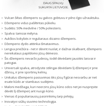
Vulcan šiltas džemperis su galvos gobtuvu ir pilno ilgio užrauktuku.
Džemperio vidus pašiltintas pūkeliu.
Sudėtis: 50% medvilne / 50% poliesteris.
Spalva: tamsiai mėlyna.
Aukštos kokybės ir reguliaraus dizaino džemperis.
Džemperio dydis atitinka išmatavimus.
Lengva priežiūra - net ir dėvint nuolat, ir dažnai skalbiant, džemperis
nereikalaus papildomo jūsų dėmesio.
Šis džemperis nevaržo judesių, todėl dėvėdami jausitės laisvai ir
patogiai.
Universali spalva, atrodysite stilingai dėvėdami šį džemperį ir prie
džinsų, ir prie sportinių kelnių.
Unikalus džemperio pasiuvimas tiks jūsų figūrai nesvarbu ar net
esate kūdo ar stambaus sudėjimo.
Maloni medžiaga, kuri neerzins jūsų kūno odos net jei nuspręsite
dėvėti šį džemperį ant nuogo kūno.
Vienas iš populiariausių pasirinkimų tarp pirkėjų.
Inovatyvi siūlių siuvimo technologija.