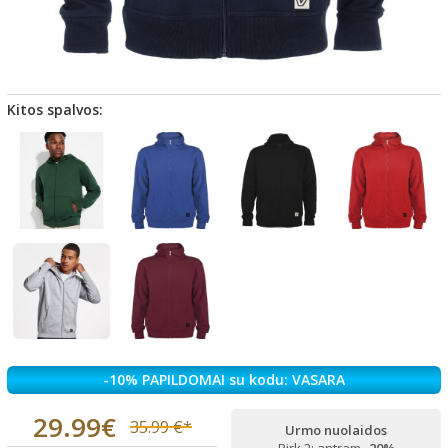
Kitos spalvos:
-10% PAPILDOMAI su kodu: VASARA
29.99€
35.99 €*
Urmo nuolaidos