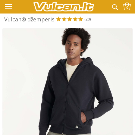
👉 -10% KODAS VISKAM PAPILDOMAI:
VASARA
0
Vulcan® džemperis
(20)