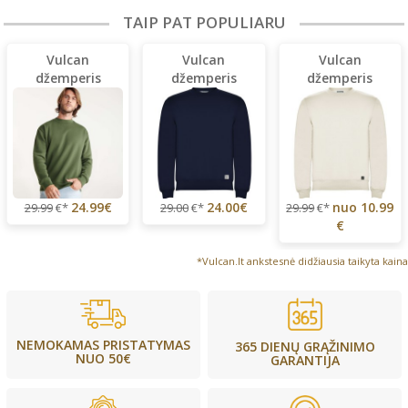
TAIP PAT POPULIARU
Vulcan
Vulcan
Vulcan
džemperis
džemperis
džemperis
24.99€
24.00€
nuo
10.99
29.99
€*
29.00
€*
29.99
€*
€
*Vulcan.lt ankstesnė didžiausia taikyta kaina
NEMOKAMAS PRISTATYMAS
365 DIENŲ GRĄŽINIMO
NUO 50€
GARANTIJA