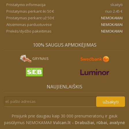
Pristatymo informacija
skaityti
Pristatymas perkant iki 50 €
nuo 2.45 €
Pristatymas perkant už 50 €
NEMOKAMAI
Atsiėmimas parduotuvėse
NEMOKAMAI
Prekės/dydžio pakeitimas
NEMOKAMAI
100% SAUGUS APMOKĖJIMAS
GRYNAIS
NAUJIENLAIŠKIS
užsakyti
Prisijunk prie daugiau kaip 30 000 prenumeratorių ir gauk
pasiūlymus NEMOKAMAI!
Vulcan.lt - Drabužiai, rūbai, avalynė