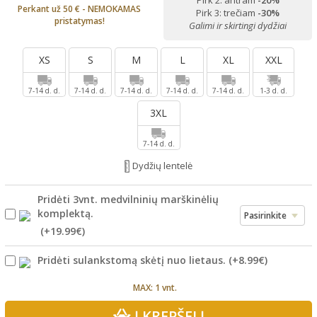
Pirk 2: antram
-20%
Perkant už 50 € - NEMOKAMAS
Pirk 3: trečiam
-30%
pristatymas!
Galimi ir skirtingi dydžiai
XS
S
M
L
XL
XXL
7-14 d. d.
7-14 d. d.
7-14 d. d.
7-14 d. d.
7-14 d. d.
1-3 d. d.
3XL
7-14 d. d.
Dydžių lentelė
Pridėti 3vnt. medvilninių marškinėlių
komplektą.
(+
19.99€
)
Pridėti sulankstomą skėtį nuo lietaus.
(+
8.99€
)
MAX: 1 vnt.
Į KREPŠELĮ