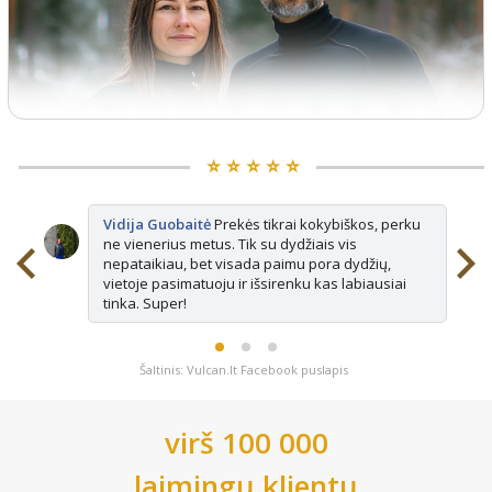
⭐️ ⭐️ ⭐️ ⭐️ ⭐️
Vidija Guobaitė
Prekės tikrai kokybiškos, perku
ne vienerius metus. Tik su dydžiais vis
nepataikiau, bet visada paimu pora dydžių,
vietoje pasimatuoju ir išsirenku kas labiausiai
tinka. Super!
Šaltinis: Vulcan.lt Facebook puslapis
virš 100 000
laimingų klientų