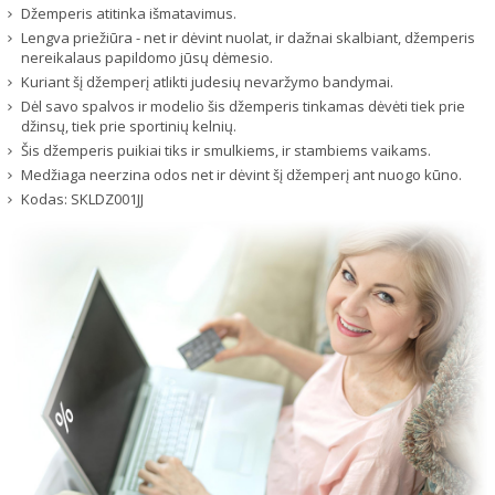
Džemperis atitinka išmatavimus.
Lengva priežiūra - net ir dėvint nuolat, ir dažnai skalbiant, džemperis
nereikalaus papildomo jūsų dėmesio.
Kuriant šį džemperį atlikti judesių nevaržymo bandymai.
Dėl savo spalvos ir modelio šis džemperis tinkamas dėvėti tiek prie
džinsų, tiek prie sportinių kelnių.
Šis džemperis puikiai tiks ir smulkiems, ir stambiems vaikams.
Medžiaga neerzina odos net ir dėvint šį džemperį ant nuogo kūno.
Kodas:
SKLDZ001JJ