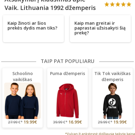
Vaik. Lithuania 1992 džemperis
Kaip žinoti ar šios
Kaip man greitai ir
prekės dydis man tiks?
paprastai užsisakyti šią
prekę?
TAIP PAT POPULIARU
Schoolino
Puma džemperis
Tik Tok vaikiškas
vaikiškas
džemperis
džemperis
19.99€
16.99€
19.99€
27.99
€*
39.99
€*
29.99
€*
*Vulcan.lt ankstesnė didžiausia taikyta kaina