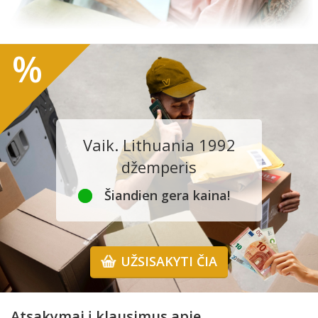
%
Vaik. Lithuania 1992
džemperis
Šiandien gera kaina!
UŽSISAKYTI ČIA
Atsakymai į klausimus apie