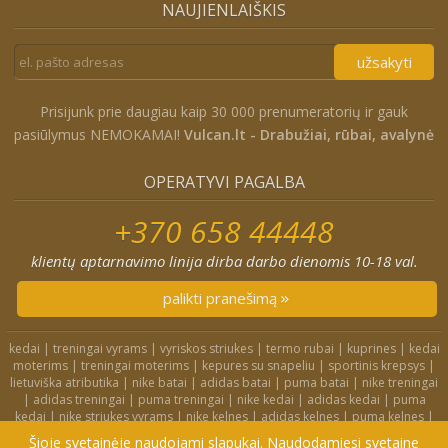
NAUJIENLAIŠKIS
užsakyti
Prisijunk prie daugiau kaip 30 000 prenumeratorių ir gauk
pasiūlymus NEMOKAMAI!
Vulcan.lt - Drabužiai, rūbai, avalynė
OPERATYVI PAGALBA
+370 658 44448
klientų aptarnavimo linija dirba darbo dienomis 10-18 val.
palikti pranešimą
kedai
|
treningai vyrams
|
vyriskos striukes
|
termo rubai
|
kuprines
|
kedai
moterims
|
treningai moterims
|
kepures su snapeliu
|
sportinis krepsys
|
lietuviška atributika
|
nike batai
|
adidas batai
|
puma batai
|
nike treningai
|
adidas treningai
|
puma treningai
|
nike kedai
|
adidas kedai
|
puma
kedai
|
nike striukes vyrams
|
nike kelnes
|
adidas kelnes
|
puma kelnes
|
nike kuprines
|
nike kojines
|
nike treningai moterims
|
nike slepetes
|
Šioje svetainėje naudojami slapukai. Naudodamiesi svetaine