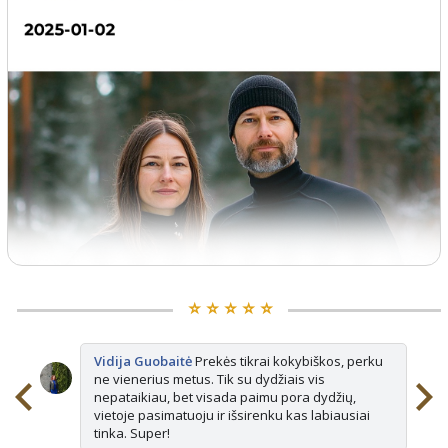
⭐️ ⭐️ ⭐️ ⭐️ ⭐️
Vidija Guobaitė
Prekės tikrai kokybiškos, perku
ne vienerius metus. Tik su dydžiais vis
nepataikiau, bet visada paimu pora dydžių,
vietoje pasimatuoju ir išsirenku kas labiausiai
tinka. Super!