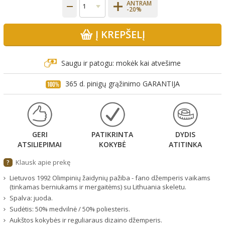
ANTRAM
-20%
Į KREPŠELĮ
Saugu ir patogu: mokėk kai atvešime
365 d. pinigų grąžinimo GARANTIJA
GERI
PATIKRINTA
DYDIS
ATSILIEPIMAI
KOKYBĖ
ATITINKA
Klausk apie prekę
?
Lietuvos 1992 Olimpinių žaidynių pažiba - fano džemperis vaikams
(tinkamas berniukams ir mergaitėms) su Lithuania skeletu.
Spalva: juoda.
Sudėtis: 50% medvilnė / 50% poliesteris.
Aukštos kokybės ir reguliaraus dizaino džemperis.