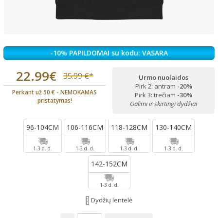
-10% PAPILDOMAI su kodu: VASARA
22.99€
35.99 €*
Urmo nuolaidos
Pirk 2: antram
-20%
Perkant už 50 € - NEMOKAMAS
Pirk 3: trečiam
-30%
pristatymas!
Galimi ir skirtingi dydžiai
96-104CM
106-116CM
118-128CM
130-140CM
1-3 d. d.
1-3 d. d.
1-3 d. d.
1-3 d. d.
142-152CM
1-3 d. d.
Dydžių lentelė