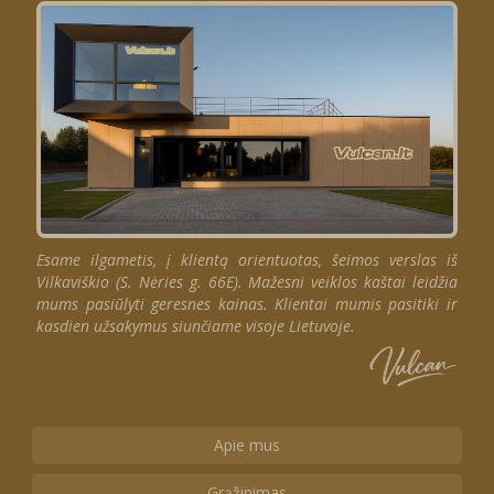
Esame ilgametis, į klientą orientuotas, šeimos verslas iš
Vilkaviškio (S. Nėries g. 66E). Mažesni veiklos kaštai leidžia
mums pasiūlyti geresnes kainas. Klientai mumis pasitiki ir
kasdien užsakymus siunčiame visoje Lietuvoje.
Apie mus
Grąžinimas