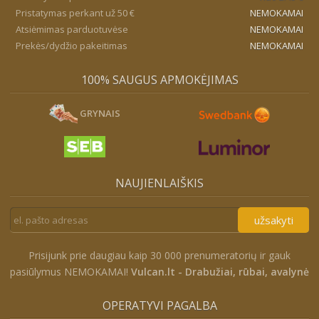
Pristatymas perkant už 50 €
NEMOKAMAI
Atsiėmimas parduotuvėse
NEMOKAMAI
Prekės/dydžio pakeitimas
NEMOKAMAI
100% SAUGUS APMOKĖJIMAS
GRYNAIS
NAUJIENLAIŠKIS
užsakyti
Prisijunk prie daugiau kaip 30 000 prenumeratorių ir gauk
pasiūlymus NEMOKAMAI!
Vulcan.lt - Drabužiai, rūbai, avalynė
OPERATYVI PAGALBA