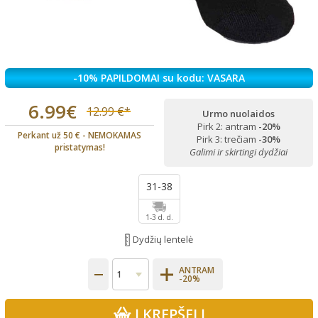
-10% PAPILDOMAI su kodu: VASARA
6.99€
12.99 €*
Urmo nuolaidos
Pirk 2: antram
-20%
Perkant už 50 € - NEMOKAMAS
Pirk 3: trečiam
-30%
pristatymas!
Galimi ir skirtingi dydžiai
31-38
1-3 d. d.
Dydžių lentelė
ANTRAM
-20%
Į KREPŠELĮ