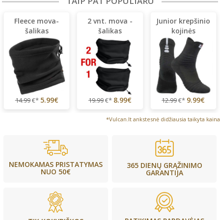
TAIP PAT POPULIARU
Fleece mova-
2 vnt. mova -
Junior krepšinio
šalikas
šalikas
kojinės
5.99€
8.99€
9.99€
14.99
€*
19.99
€*
12.99
€*
*Vulcan.lt ankstesnė didžiausia taikyta kaina
NEMOKAMAS PRISTATYMAS
365 DIENŲ GRĄŽINIMO
NUO 50€
GARANTIJA