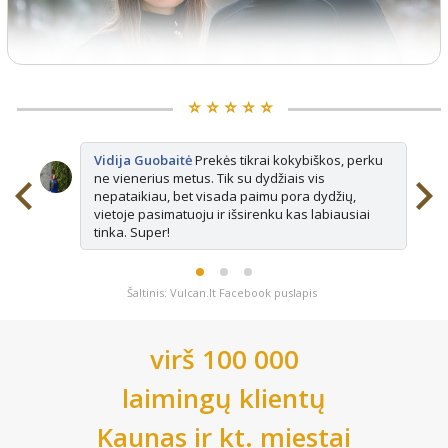
⭐️ ⭐️ ⭐️ ⭐️ ⭐️
Vidija Guobaitė
Prekės tikrai kokybiškos, perku
ne vienerius metus. Tik su dydžiais vis
nepataikiau, bet visada paimu pora dydžių,
vietoje pasimatuoju ir išsirenku kas labiausiai
tinka. Super!
Šaltinis: Vulcan.lt Facebook puslapis
virš 100 000
laimingų klientų
Kaunas
ir kt. miestai