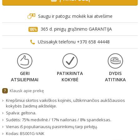
Saugu ir patogu: mokėk kai atvešime
365 d. pinigų grąžinimo GARANTIJA
Užsisakyk telefonu +370 658 44448
GERI
PATIKRINTA
DYDIS
ATSILIEPIMAI
KOKYBĖ
ATITINKA
Klausk apie prekę
?
Krepšiniui skirtos vaikiškos kojinės, užtikrinančios aukščiausios
kokybės žaidimą aikštelėje.
Spalva: geltona.
Sudėtis: 75% medvilnė / 17% nailonas / 8% spandeksas.
Vienas iš populiariausių pasirinkimų tarp pirkėjų.
Kodas:
BS001G-VAIK