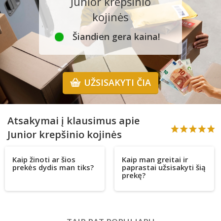
Junior krepšinio
kojinės
Šiandien gera kaina!
UŽSISAKYTI ČIA
Atsakymai į klausimus apie
Junior krepšinio kojinės
Kaip žinoti ar šios
Kaip man greitai ir
prekės dydis man tiks?
paprastai užsisakyti šią
prekę?