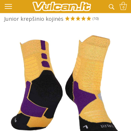
👉 -10% KODAS VISKAM PAPILDOMAI:
VASARA
0
Junior krepšinio kojinės
(10)