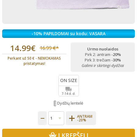
-10% PAPILDOMAI su kodu: VASARA
14.99€
16.99 €*
Urmo nuolaidos
Pirk 2: antram
-20%
Perkant už 50 € - NEMOKAMAS
Pirk 3: trečiam
-30%
pristatymas!
Galimi ir skirtingi dydžiai
ON SIZE
7-14 d. d.
Dydžių lentelė
ANTRAM
-20%
Į KREPŠELĮ