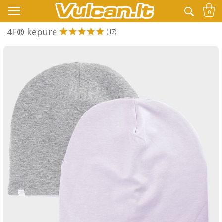
👉 -10% KODAS VISKAM PAPILDOMAI:
VASARA
0
4F® kepurė
(17)