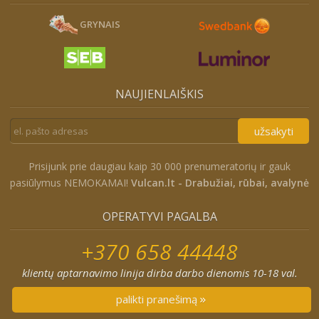
GRYNAIS
NAUJIENLAIŠKIS
užsakyti
Prisijunk prie daugiau kaip 30 000 prenumeratorių ir gauk
pasiūlymus NEMOKAMAI!
Vulcan.lt - Drabužiai, rūbai, avalynė
OPERATYVI PAGALBA
+370 658 44448
klientų aptarnavimo linija dirba darbo dienomis 10-18 val.
palikti pranešimą