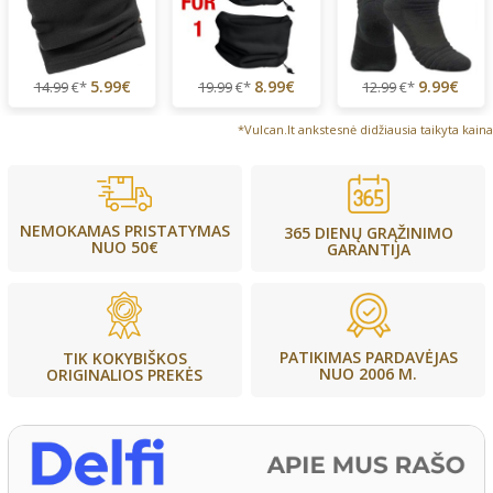
5.99€
8.99€
9.99€
14.99
€*
19.99
€*
12.99
€*
*Vulcan.lt ankstesnė didžiausia taikyta kaina
NEMOKAMAS PRISTATYMAS
365 DIENŲ GRĄŽINIMO
NUO 50€
GARANTIJA
PATIKIMAS PARDAVĖJAS
TIK KOKYBIŠKOS
NUO 2006 M.
ORIGINALIOS PREKĖS