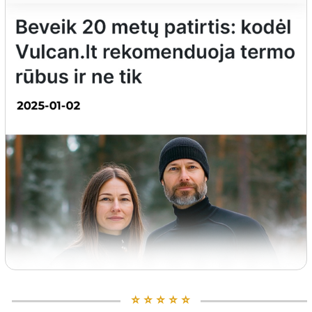
⭐️ ⭐️ ⭐️ ⭐️ ⭐️