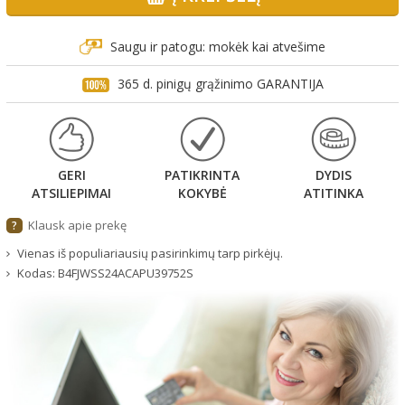
Saugu ir patogu: mokėk kai atvešime
365 d. pinigų grąžinimo GARANTIJA
GERI
PATIKRINTA
DYDIS
ATSILIEPIMAI
KOKYBĖ
ATITINKA
Klausk apie prekę
?
Vienas iš populiariausių pasirinkimų tarp pirkėjų.
Kodas:
B4FJWSS24ACAPU39752S