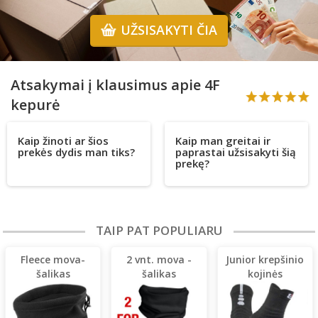
UŽSISAKYTI ČIA
Atsakymai į klausimus apie 4F
kepurė
Kaip žinoti ar šios
Kaip man greitai ir
prekės dydis man tiks?
paprastai užsisakyti šią
prekę?
TAIP PAT POPULIARU
Fleece mova-
2 vnt. mova -
Junior krepšinio
šalikas
šalikas
kojinės