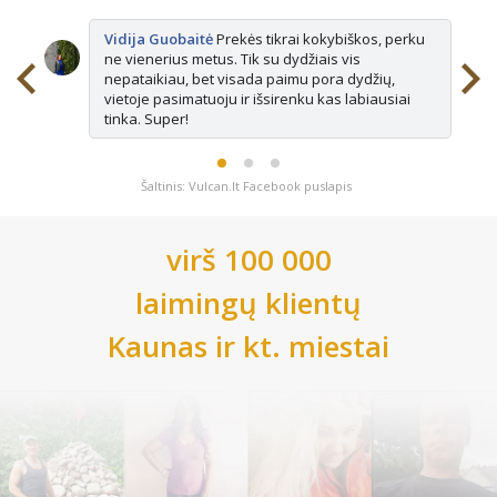
Vidija Guobaitė
Prekės tikrai kokybiškos, perku
ne vienerius metus. Tik su dydžiais vis
nepataikiau, bet visada paimu pora dydžių,
vietoje pasimatuoju ir išsirenku kas labiausiai
tinka. Super!
Šaltinis: Vulcan.lt Facebook puslapis
virš 100 000
laimingų klientų
Kaunas
ir kt. miestai