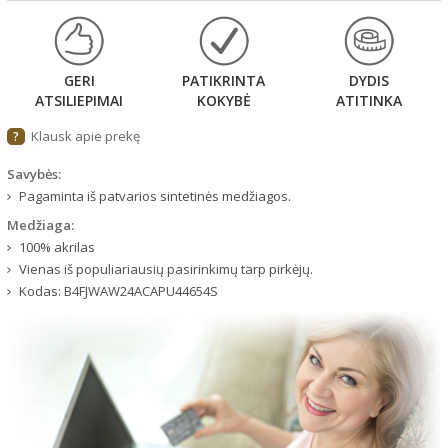
GERI
PATIKRINTA
DYDIS
ATSILIEPIMAI
KOKYBĖ
ATITINKA
Klausk apie prekę
?
Savybės:
Pagaminta iš patvarios sintetinės medžiagos.
Medžiaga:
100% akrilas
Vienas iš populiariausių pasirinkimų tarp pirkėjų.
Kodas:
B4FJWAW24ACAPU44654S