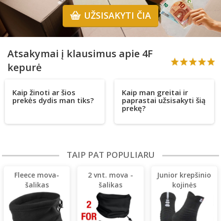
UŽSISAKYTI ČIA
Atsakymai į klausimus apie 4F
kepurė
Kaip žinoti ar šios
Kaip man greitai ir
prekės dydis man tiks?
paprastai užsisakyti šią
prekę?
TAIP PAT POPULIARU
Fleece mova-
2 vnt. mova -
Junior krepšinio
šalikas
šalikas
kojinės