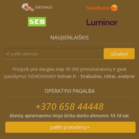
GRYNAIS
NAUJIENLAIŠKIS
užsakyti
Prisijunk prie daugiau kaip 30 000 prenumeratorių ir gauk
pasiūlymus NEMOKAMAI!
Vulcan.lt - Drabužiai, rūbai, avalynė
OPERATYVI PAGALBA
+370 658 44448
klientų aptarnavimo linija dirba darbo dienomis 10-18 val.
palikti pranešimą