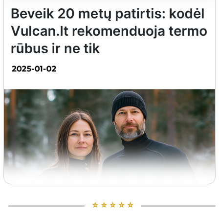
⭐️ ⭐️ ⭐️ ⭐️ ⭐️