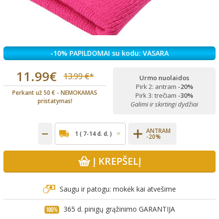
-10% PAPILDOMAI su kodu: VASARA
11.99€
13.99 €*
Urmo nuolaidos
Pirk 2: antram
-20%
Perkant už 50 € - NEMOKAMAS
Pirk 3: trečiam
-30%
pristatymas!
Galimi ir skirtingi dydžiai
ANTRAM
-20%
Į KREPŠELĮ
Saugu ir patogu: mokėk kai atvešime
365 d. pinigų grąžinimo GARANTIJA