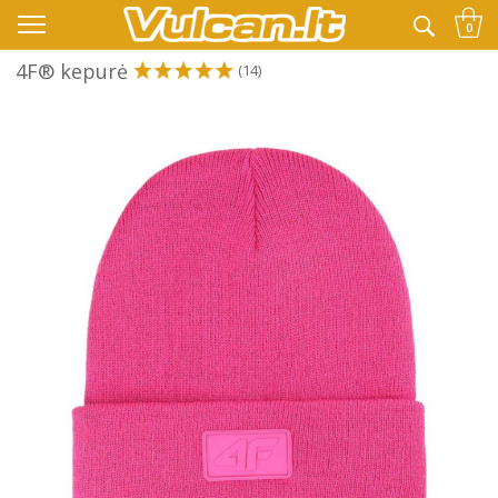
👉 -10% KODAS VISKAM PAPILDOMAI:
VASARA
0
4F® kepurė
(14)