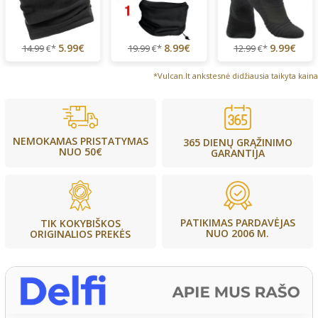
5.99€
8.99€
9.99€
14.99
€*
19.99
€*
12.99
€*
*Vulcan.lt ankstesnė didžiausia taikyta kaina
NEMOKAMAS PRISTATYMAS
365 DIENŲ GRĄŽINIMO
NUO 50€
GARANTIJA
PATIKIMAS PARDAVĖJAS
TIK KOKYBIŠKOS
NUO 2006 M.
ORIGINALIOS PREKĖS