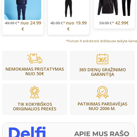
nuo
24.99
nuo
19.99
42.99€
49.99
€*
45.99
€*
59.99
€*
€
€
*Vulcan.lt ankstesnė didžiausia taikyta kaina
NEMOKAMAS PRISTATYMAS
365 DIENŲ GRĄŽINIMO
NUO 50€
GARANTIJA
PATIKIMAS PARDAVĖJAS
TIK KOKYBIŠKOS
NUO 2006 M.
ORIGINALIOS PREKĖS