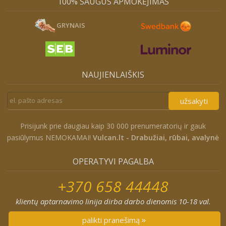
100% SAUGUS APMOKĖJIMAS
GRYNAIS
NAUJIENLAIŠKIS
užsakyti
Prisijunk prie daugiau kaip 30 000 prenumeratorių ir gauk
pasiūlymus NEMOKAMAI!
Vulcan.lt - Drabužiai, rūbai, avalynė
OPERATYVI PAGALBA
+370 658 44448
klientų aptarnavimo linija dirba darbo dienomis 10-18 val.
palikti pranešimą