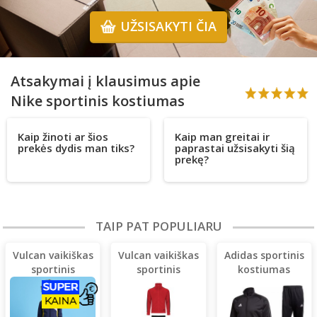
UŽSISAKYTI ČIA
Atsakymai į klausimus apie
Nike sportinis kostiumas
Kaip žinoti ar šios
Kaip man greitai ir
prekės dydis man tiks?
paprastai užsisakyti šią
prekę?
TAIP PAT POPULIARU
Vulcan vaikiškas
Vulcan vaikiškas
Adidas sportinis
sportinis
sportinis
kostiumas
kostiumas
kostiumas