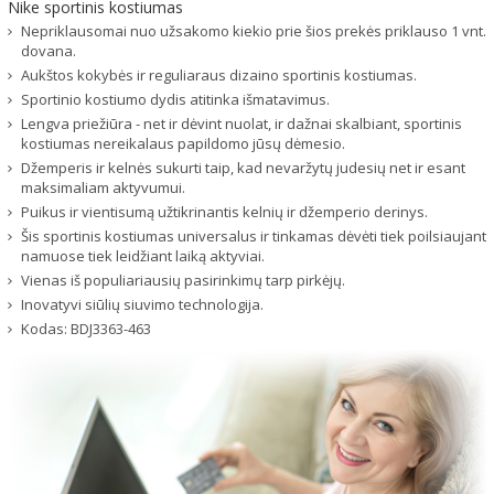
Nike sportinis kostiumas
Nepriklausomai nuo užsakomo kiekio prie šios prekės priklauso 1 vnt.
dovana.
Aukštos kokybės ir reguliaraus dizaino sportinis kostiumas.
Sportinio kostiumo dydis atitinka išmatavimus.
Lengva priežiūra - net ir dėvint nuolat, ir dažnai skalbiant, sportinis
kostiumas nereikalaus papildomo jūsų dėmesio.
Džemperis ir kelnės sukurti taip, kad nevaržytų judesių net ir esant
maksimaliam aktyvumui.
Puikus ir vientisumą užtikrinantis kelnių ir džemperio derinys.
Šis sportinis kostiumas universalus ir tinkamas dėvėti tiek poilsiaujant
namuose tiek leidžiant laiką aktyviai.
Vienas iš populiariausių pasirinkimų tarp pirkėjų.
Inovatyvi siūlių siuvimo technologija.
Kodas:
BDJ3363-463