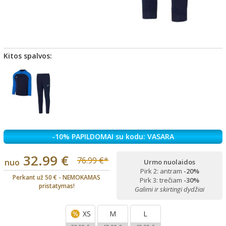
Kitos spalvos:
-10% PAPILDOMAI su kodu: VASARA
32.99 €
76.99 €*
nuo
Urmo nuolaidos
Pirk 2: antram
-20%
Perkant už 50 € - NEMOKAMAS
Pirk 3: trečiam
-30%
pristatymas!
Galimi ir skirtingi dydžiai
XS
M
L