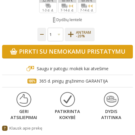
32.99 €
69.99 €
69.99 €
0 €
0 €
1-3 d. d.
7-14 d. d.
7-14 d. d.
Dydžių lentelė
ANTRAM
-20%
PIRKTI SU NEMOKAMU PRISTATYMU
Saugu ir patogu: mokėk kai atvešime
365 d. pinigų grąžinimo GARANTIJA
GERI
PATIKRINTA
DYDIS
ATSILIEPIMAI
KOKYBĖ
ATITINKA
Klausk apie prekę
?