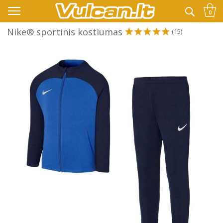
👉 -10% KODAS VISKAM PAPILDOMAI:
VASARA
0
Nike® sportinis kostiumas
(15)