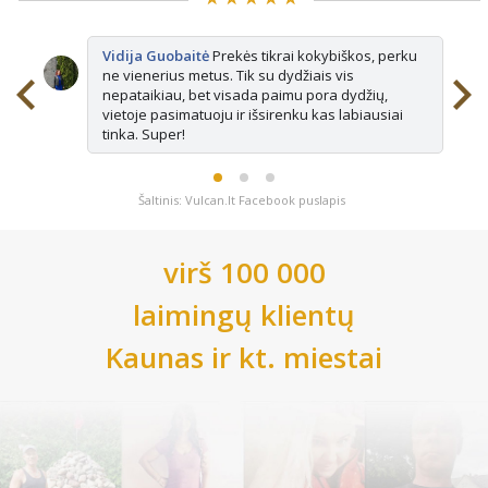
Vidija Guobaitė
Prekės tikrai kokybiškos, perku
ne vienerius metus. Tik su dydžiais vis
nepataikiau, bet visada paimu pora dydžių,
vietoje pasimatuoju ir išsirenku kas labiausiai
tinka. Super!
Šaltinis: Vulcan.lt Facebook puslapis
virš 100 000
laimingų klientų
Kaunas
ir kt. miestai