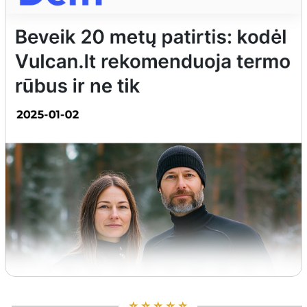
⭐️ ⭐️ ⭐️ ⭐️ ⭐️