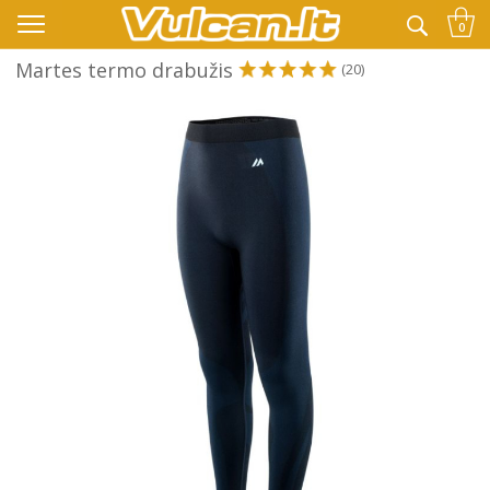
👉 -10% KODAS VISKAM PAPILDOMAI:
VASARA
0
Martes termo drabužis
(20)