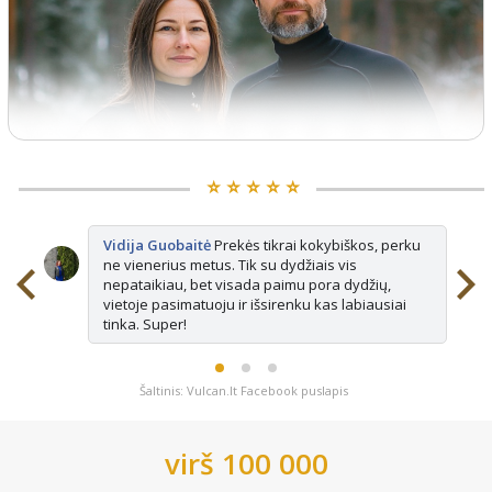
⭐️ ⭐️ ⭐️ ⭐️ ⭐️
Vidija Guobaitė
Prekės tikrai kokybiškos, perku
ne vienerius metus. Tik su dydžiais vis
nepataikiau, bet visada paimu pora dydžių,
vietoje pasimatuoju ir išsirenku kas labiausiai
tinka. Super!
Šaltinis: Vulcan.lt Facebook puslapis
virš 100 000