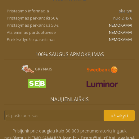
Pristatymo informacija
skaityti
Pristatymas perkant iki 50 €
nuo 2.45 €
Pristatymas perkant už 50 €
NEMOKAMAI
Atsiėmimas parduotuvėse
NEMOKAMAI
Prekės/dydžio pakeitimas
NEMOKAMAI
100% SAUGUS APMOKĖJIMAS
GRYNAIS
NAUJIENLAIŠKIS
užsakyti
Prisijunk prie daugiau kaip 30 000 prenumeratorių ir gauk
pasiūlymus NEMOKAMAI!
Vulcan.lt - Drabužiai, rūbai, avalynė