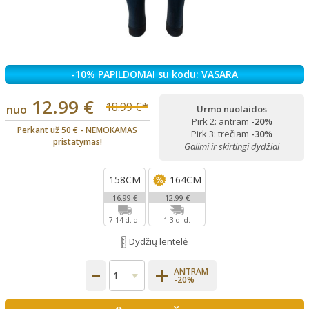
-10% PAPILDOMAI su kodu: VASARA
12.99 €
18.99 €*
nuo
Urmo nuolaidos
Pirk 2: antram
-20%
Perkant už 50 € - NEMOKAMAS
Pirk 3: trečiam
-30%
pristatymas!
Galimi ir skirtingi dydžiai
158CM
164CM
16.99 €
12.99 €
7-14 d. d.
1-3 d. d.
Dydžių lentelė
ANTRAM
-20%