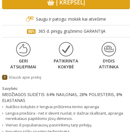
Į KREPŠELĮ
Saugu ir patogu: mokėk kai atvešime
365 d. pinigų grąžinimo GARANTIJA
GERI
PATIKRINTA
DYDIS
ATSILIEPIMAI
KOKYBĖ
ATITINKA
Klausk apie prekę
?
Savybės:
MEDŽIAGOS SUDĖTIS: 64% NAILONAS, 28% POLIESTERIS, 8%
ELASTANAS
Aukštos kokybės ir lengvai prižiūrima termo apranga.
Lengva priežiūra - net ir dėvint nuolat, ir dažnai skalbiant, apranga
nereikalaus papildomo jūsų dėmesio.
Vienas iš populiariausių pasirinkimų tarp pirkėjų.
Inovatyvi siūlių siuvimo technologija.