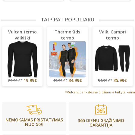
TAIP PAT POPULIARU
Vulcan termo
ThermoKids
Vaik. Campri
vaikiški
termo
termo
marškinėliai
komplektas
komplektas
vaikams
19.99€
34.99€
35.99€
29.99
€*
49.99
€*
54.99
€*
*Vulcan.lt ankstesnė didžiausia taikyta kaina
NEMOKAMAS PRISTATYMAS
365 DIENŲ GRĄŽINIMO
NUO 50€
GARANTIJA