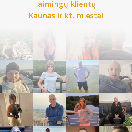
laimingų klientų
Kaunas
ir kt. miestai