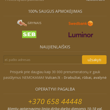
100% SAUGUS APMOKĖJIMAS
GRYNAIS
NAUJIENLAIŠKIS
užsakyti
Prisijunk prie daugiau kaip 30 000 prenumeratorių ir gauk
pasiūlymus NEMOKAMAI!
Vulcan.lt - Drabužiai, rūbai, avalynė
OPERATYVI PAGALBA
+370 658 44448
klientų aptarnavimo linija dirba darbo dienomis 10-18 val.