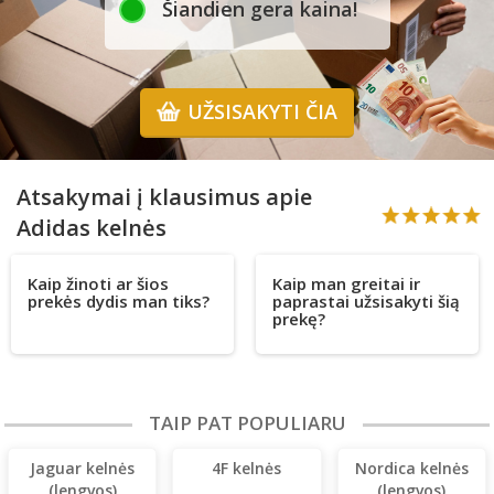
Šiandien gera kaina!
UŽSISAKYTI ČIA
Atsakymai į klausimus apie
Adidas kelnės
Kaip žinoti ar šios
Kaip man greitai ir
prekės dydis man tiks?
paprastai užsisakyti šią
prekę?
TAIP PAT POPULIARU
Jaguar kelnės
4F kelnės
Nordica kelnės
(lengvos)
(lengvos)