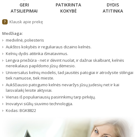
GERI
PATIKRINTA
DYDIS
ATSILIEPIMAI
KOKYBĖ
ATITINKA
Klausk apie prekę
?
Medžiaga:
medvilnė, poliesteris
Aukštos kokybės ir reguliaraus dizaino kelnės.
Kelnių dydis atitinka išmatavimus.
Lengva priežiūra - net ir dėvint nuolat, ir dažnai skalbiant, kelnės
nereikalaus papildomo jūsų dėmesio.
Universalus kelnių modelis, tad jausitės patogiai ir atrodysite stilingai
tiek namuose, tiek mieste.
Aukščiausio patogumo kelnės nevaržys jūsų judesių net ir kai
laisvalaikį leisite aktyviai.
Vienas iš populiariausių pasirinkimų tarp pirkėjų.
Inovatyvi siūlių siuvimo technologija.
Kodas:
BGK8822