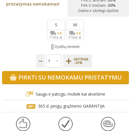
Pirk 2: antram
-20%
pristatymas nemokamas!
Pirk 3: trečiam
-30%
Galimi ir skirtingi dydžiai
S
M
0 €
0 €
7-14 d. d.
7-14 d. d.
Dydžių lentelė
ANTRAM
-20%
PIRKTI SU NEMOKAMU PRISTATYMU
Saugu ir patogu: mokėk kai atvešime
365 d. pinigų grąžinimo GARANTIJA