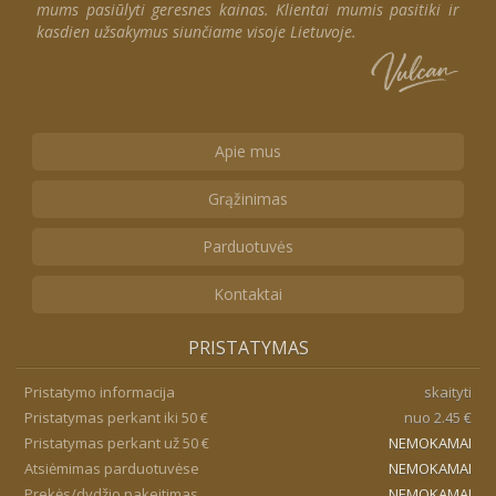
mums pasiūlyti geresnes kainas. Klientai mumis pasitiki ir
kasdien užsakymus siunčiame visoje Lietuvoje.
Apie mus
Grąžinimas
Parduotuvės
Kontaktai
PRISTATYMAS
Pristatymo informacija
skaityti
Pristatymas perkant iki 50 €
nuo 2.45 €
Pristatymas perkant už 50 €
NEMOKAMAI
Atsiėmimas parduotuvėse
NEMOKAMAI
Prekės/dydžio pakeitimas
NEMOKAMAI