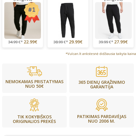
22.99€
29.99€
27.99€
34.99
€*
38.99
€*
39.99
€*
*Vulcan.lt ankstesnė didžiausia taikyta kaina
NEMOKAMAS PRISTATYMAS
365 DIENŲ GRĄŽINIMO
NUO 50€
GARANTIJA
PATIKIMAS PARDAVĖJAS
TIK KOKYBIŠKOS
NUO 2006 M.
ORIGINALIOS PREKĖS