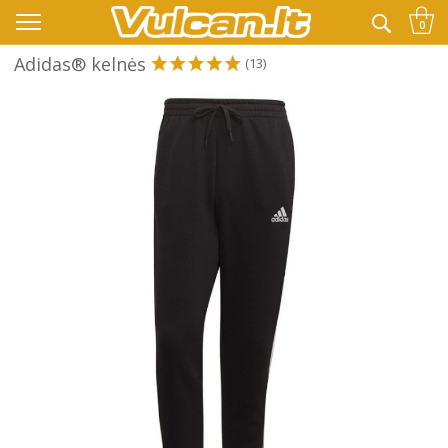
👉 -10% KODAS VISKAM PAPILDOMAI:
VASARA
0
Adidas® kelnės
(13)