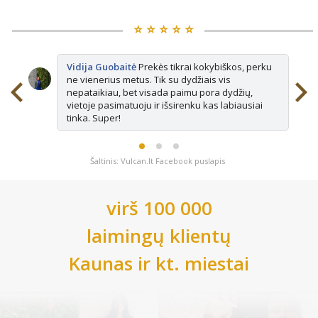
⭐️ ⭐️ ⭐️ ⭐️ ⭐️
Vidija Guobaitė
Prekės tikrai kokybiškos, perku
ne vienerius metus. Tik su dydžiais vis
nepataikiau, bet visada paimu pora dydžių,
vietoje pasimatuoju ir išsirenku kas labiausiai
tinka. Super!
Šaltinis: Vulcan.lt Facebook puslapis
virš 100 000
laimingų klientų
Kaunas
ir kt. miestai