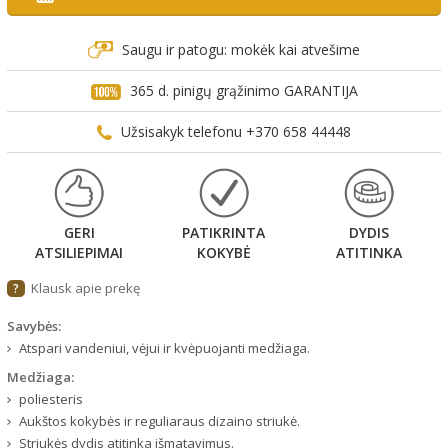
Saugu ir patogu: mokėk kai atvešime
365 d. pinigų grąžinimo GARANTIJA
Užsisakyk telefonu +370 658 44448
GERI
PATIKRINTA
DYDIS
ATSILIEPIMAI
KOKYBĖ
ATITINKA
Klausk apie prekę
?
Savybės:
Atspari vandeniui, vėjui ir kvėpuojanti medžiaga.
Medžiaga:
poliesteris
Aukštos kokybės ir reguliaraus dizaino striukė.
Striukės dydis atitinka išmatavimus.