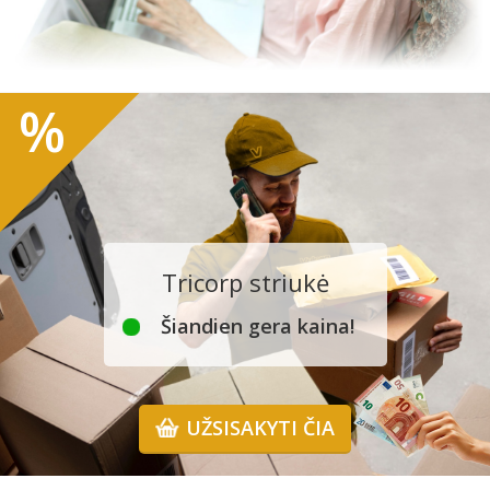
%
Tricorp striukė
Šiandien gera kaina!
UŽSISAKYTI ČIA