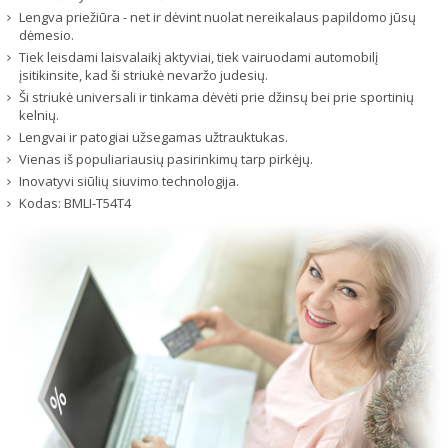
Lengva priežiūra - net ir dėvint nuolat nereikalaus papildomo jūsų
dėmesio.
Tiek leisdami laisvalaikį aktyviai, tiek vairuodami automobilį
įsitikinsite, kad ši striukė nevaržo judesių.
Ši striukė universali ir tinkama dėvėti prie džinsų bei prie sportinių
kelnių.
Lengvai ir patogiai užsegamas užtrauktukas.
Vienas iš populiariausių pasirinkimų tarp pirkėjų.
Inovatyvi siūlių siuvimo technologija.
Kodas:
BMLI-T54T4