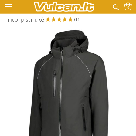
👉 -10% KODAS VISKAM PAPILDOMAI:
VASARA
0
Tricorp striukė
(11)