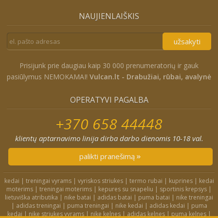
NAUJIENLAIŠKIS
užsakyti
Prisijunk prie daugiau kaip 30 000 prenumeratorių ir gauk
pasiūlymus NEMOKAMAI!
Vulcan.lt - Drabužiai, rūbai, avalynė
OPERATYVI PAGALBA
+370 658 44448
klientų aptarnavimo linija dirba darbo dienomis 10-18 val.
palikti pranešimą
kedai
|
treningai vyrams
|
vyriskos striukes
|
termo rubai
|
kuprines
|
kedai
moterims
|
treningai moterims
|
kepures su snapeliu
|
sportinis krepsys
|
lietuviška atributika
|
nike batai
|
adidas batai
|
puma batai
|
nike treningai
|
adidas treningai
|
puma treningai
|
nike kedai
|
adidas kedai
|
puma
kedai
|
nike striukes vyrams
|
nike kelnes
|
adidas kelnes
|
puma kelnes
|