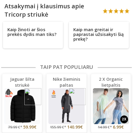
Atsakymai į klausimus apie
Tricorp striukė
Kaip žinoti ar šios
Kaip man greitai ir
prekės dydis man tiks?
paprastai užsisakyti šią
prekę?
TAIP PAT POPULIARU
Jaguar šilta
Nike žieminis
2 X Organic
striukė
paltas
lietpaltis
59.99€
140.99€
6.99€
79.99
€*
155.99
€*
14.99
€*