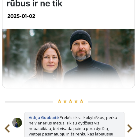
⭐️ ⭐️ ⭐️ ⭐️ ⭐️
Vidija Guobaitė
Prekės tikrai kokybiškos, perku
ne vienerius metus. Tik su dydžiais vis
nepataikiau, bet visada paimu pora dydžių,
vietoje pasimatuoju ir išsirenku kas labiausiai