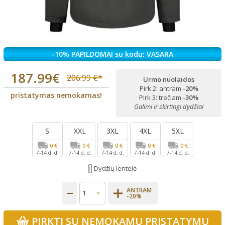
-10% PAPILDOMAI su kodu: VASARA
187.99€
206.99 €*
Urmo nuolaidos
Pirk 2: antram
-20%
pristatymas nemokamas!
Pirk 3: trečiam
-30%
Galimi ir skirtingi dydžiai
S
XXL
3XL
4XL
5XL
0 €
0 €
0 €
0 €
0 €
7-14 d. d.
7-14 d. d.
7-14 d. d.
7-14 d. d.
7-14 d. d.
Dydžių lentelė
ANTRAM
-20%
PIRKTI SU NEMOKAMU PRISTATYMU