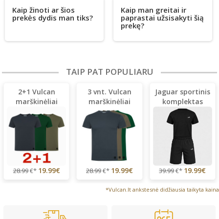
Kaip žinoti ar šios
Kaip man greitai ir
prekės dydis man tiks?
paprastai užsisakyti šią
prekę?
TAIP PAT POPULIARU
2+1 Vulcan
3 vnt. Vulcan
Jaguar sportinis
marškinėliai
marškinėliai
komplektas
19.99€
19.99€
19.99€
28.99
€*
28.99
€*
39.99
€*
*Vulcan.lt ankstesnė didžiausia taikyta kaina