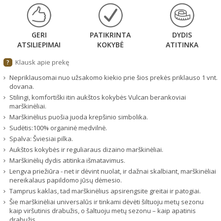
GERI
PATIKRINTA
DYDIS
ATSILIEPIMAI
KOKYBĖ
ATITINKA
Klausk apie prekę
?
Nepriklausomai nuo užsakomo kiekio prie šios prekės priklauso 1 vnt.
dovana.
Stilingi, komfortiški itin aukštos kokybės Vulcan berankoviai
marškinėliai.
Marškinėlius puošia juoda krepšinio simbolika.
Sudėtis:100% organinė medvilnė.
Spalva: Šviesiai pilka.
Aukštos kokybės ir reguliaraus dizaino marškinėliai.
Marškinėlių dydis atitinka išmatavimus.
Lengva priežiūra - net ir dėvint nuolat, ir dažnai skalbiant, marškinėliai
nereikalaus papildomo jūsų dėmesio.
Tamprus kaklas, tad marškinėlius apsirengsite greitai ir patogiai.
Šie marškinėliai universalūs ir tinkami dėvėti šiltuoju metų sezonu
kaip viršutinis drabužis, o šaltuoju metų sezonu – kaip apatinis
drabužis.