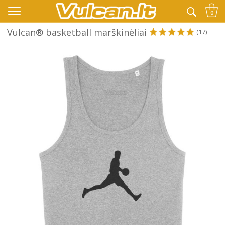
👉 -10% KODAS VISKAM PAPILDOMAI:
VASARA
0
Vulcan® basketball marškinėliai
(17)