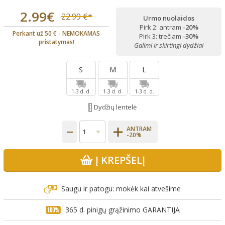
2.99€
22.99 €*
Urmo nuolaidos
Pirk 2: antram
-20%
Perkant už 50 € - NEMOKAMAS
Pirk 3: trečiam
-30%
pristatymas!
Galimi ir skirtingi dydžiai
S
M
L
1-3 d. d.
1-3 d. d.
1-3 d. d.
Dydžių lentelė
ANTRAM
-20%
Į KREPŠELĮ
Saugu ir patogu: mokėk kai atvešime
365 d. pinigų grąžinimo GARANTIJA