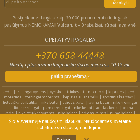
užsakyti
Prisijunk prie daugiau kaip 30 000 prenumeratorių ir gauk
pasiūlymus NEMOKAMAI!
Vulcan.lt - Drabužiai, rūbai, avalynė
OPERATYVI PAGALBA
+370 658 44448
klientų aptarnavimo linija dirba darbo dienomis 10-18 val.
palikti pranešimą
kedai
|
treningai vyrams
|
vyriskos striukes
|
termo rubai
|
kuprines
|
kedai
moterims
|
treningai moterims
|
kepures su snapeliu
|
sportinis krepsys
|
lietuviška atributika
|
nike batai
|
adidas batai
|
puma batai
|
nike treningai
|
adidas treningai
|
puma treningai
|
nike kedai
|
adidas kedai
|
puma
kedai
|
nike striukes vyrams
|
nike kelnes
|
adidas kelnes
|
puma kelnes
|
nike kuprines
|
nike kojines
|
nike treningai moterims
|
nike slepetes
|
Šioje svetainėje naudojami slapukai. Naudodamiesi svetaine
adidas striukes
|
nike dzemperiai
|
nike tampres
sutinkate su slapukų naudojimu.
4F.lt
|
Didelių dydžių rūbai
|
Treningai
|
Kedai
|
Privatumo politika
Į KREPŠELĮ
Sutinku