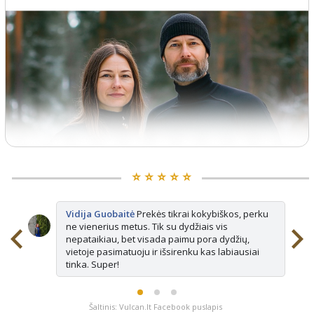
⭐️ ⭐️ ⭐️ ⭐️ ⭐️
Vidija Guobaitė
Prekės tikrai kokybiškos, perku
ne vienerius metus. Tik su dydžiais vis
nepataikiau, bet visada paimu pora dydžių,
vietoje pasimatuoju ir išsirenku kas labiausiai
tinka. Super!
Šaltinis: Vulcan.lt Facebook puslapis