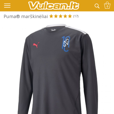
👉 -10% KODAS VISKAM PAPILDOMAI:
VASARA
0
Puma® marškinėliai
(17)