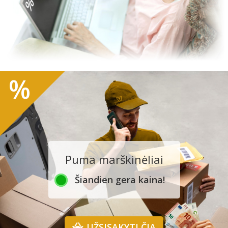
%
Puma marškinėliai
Šiandien gera kaina!
UŽSISAKYTI ČIA