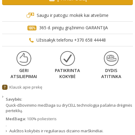
Saugu ir patogu: mokėk kai atvešime
365 d. pinigų grąžinimo GARANTIJA
Užsisakyk telefonu +370 658 44448
GERI
PATIKRINTA
DYDIS
ATSILIEPIMAI
KOKYBĖ
ATITINKA
Klausk apie prekę
?
Savybės:
Quick-džiovinimo medžiaga su dryCELL technologija pašalina drėgmės
perteklių.
Medžiaga:
100% poliesteris
.
Aukštos kokybės ir reguliaraus dizaino marškinėliai.