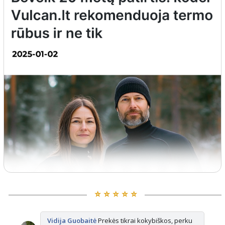
⭐️ ⭐️ ⭐️ ⭐️ ⭐️
Vidija Guobaitė
Prekės tikrai kokybiškos, perku