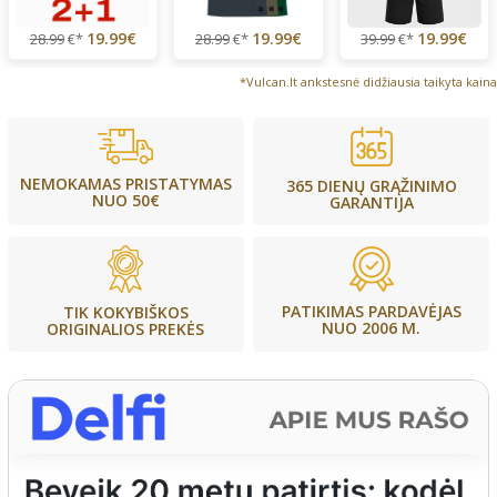
19.99€
19.99€
19.99€
28.99
€*
28.99
€*
39.99
€*
*Vulcan.lt ankstesnė didžiausia taikyta kaina
NEMOKAMAS PRISTATYMAS
365 DIENŲ GRĄŽINIMO
NUO 50€
GARANTIJA
PATIKIMAS PARDAVĖJAS
TIK KOKYBIŠKOS
NUO 2006 M.
ORIGINALIOS PREKĖS