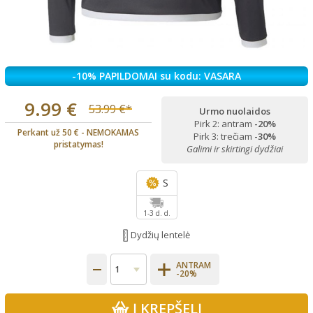
-10% PAPILDOMAI su kodu: VASARA
9.99 €
53.99 €*
Urmo nuolaidos
Pirk 2: antram
-20%
Perkant už 50 € - NEMOKAMAS
Pirk 3: trečiam
-30%
pristatymas!
Galimi ir skirtingi dydžiai
S
1-3 d. d.
Dydžių lentelė
ANTRAM
-20%
Į KREPŠELĮ