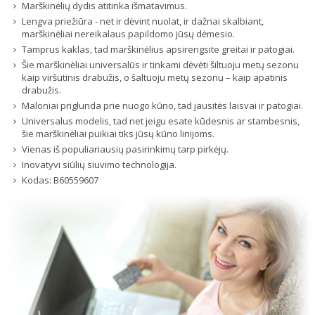
Marškinėlių dydis atitinka išmatavimus.
Lengva priežiūra - net ir dėvint nuolat, ir dažnai skalbiant,
marškinėliai nereikalaus papildomo jūsų dėmesio.
Tamprus kaklas, tad marškinėlius apsirengsite greitai ir patogiai.
Šie marškinėliai universalūs ir tinkami dėvėti šiltuoju metų sezonu
kaip viršutinis drabužis, o šaltuoju metų sezonu – kaip apatinis
drabužis.
Maloniai priglunda prie nuogo kūno, tad jausitės laisvai ir patogiai.
Universalus modelis, tad net jeigu esate kūdesnis ar stambesnis,
šie marškinėliai puikiai tiks jūsų kūno linijoms.
Vienas iš populiariausių pasirinkimų tarp pirkėjų.
Inovatyvi siūlių siuvimo technologija.
Kodas:
B60559607