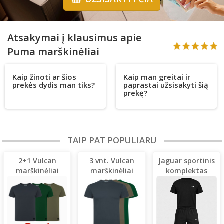
Atsakymai į klausimus apie
Puma marškinėliai
Kaip žinoti ar šios
Kaip man greitai ir
prekės dydis man tiks?
paprastai užsisakyti šią
prekę?
TAIP PAT POPULIARU
2+1 Vulcan
3 vnt. Vulcan
Jaguar sportinis
marškinėliai
marškinėliai
komplektas