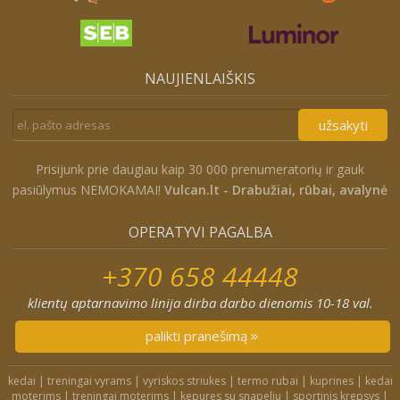
NAUJIENLAIŠKIS
užsakyti
Prisijunk prie daugiau kaip 30 000 prenumeratorių ir gauk
pasiūlymus NEMOKAMAI!
Vulcan.lt - Drabužiai, rūbai, avalynė
OPERATYVI PAGALBA
+370 658 44448
klientų aptarnavimo linija dirba darbo dienomis 10-18 val.
palikti pranešimą
kedai
|
treningai vyrams
|
vyriskos striukes
|
termo rubai
|
kuprines
|
kedai
moterims
|
treningai moterims
|
kepures su snapeliu
|
sportinis krepsys
|