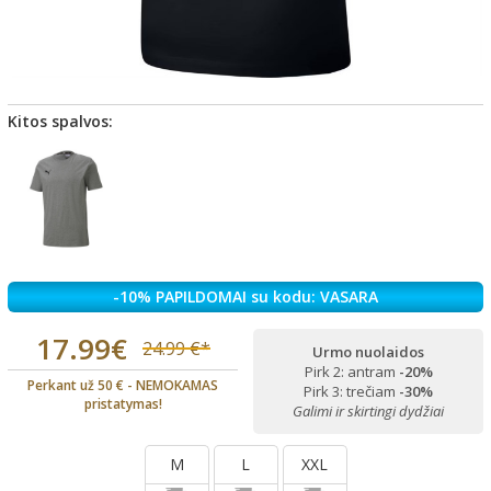
Kitos spalvos:
-10% PAPILDOMAI su kodu: VASARA
17.99€
24.99 €*
Urmo nuolaidos
Pirk 2: antram
-20%
Perkant už 50 € - NEMOKAMAS
Pirk 3: trečiam
-30%
pristatymas!
Galimi ir skirtingi dydžiai
M
L
XXL