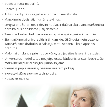
Sudėtis: 100% medvilnė.
Spalva: juoda.
Aukštos kokybės ir reguliaraus dizaino marškinėliai.
Marškinėlių dydis atitinka išmatavimus.
Lengva priežiūra - net ir dėvint nuolat, ir dažnai skalbiant, marškinėliai
nereikalaus papildomo jūsų dėmesio.
Tamprus kaklas, tad marškinėlius apsirengsite greitai ir patogiai.
Šie marškinėliai universalūs ir tinkami dėvėti šiltuoju metų sezonu
kaip viršutinis drabužis, o šaltuoju metų sezonu – kaip apatinis
drabužis.
Maloniai priglunda prie nuogo kūno, tad jausitės laisvai ir patogiai.
Universalus modelis, tad net jeigu esate kūdesnis ar stambesnis, šie
marškinėliai puikiai tiks jūsų kūno linijoms.
Vienas iš populiariausių pasirinkimų tarp pirkėjų.
Inovatyvi siūlių siuvimo technologija.
Kodas:
656578-03