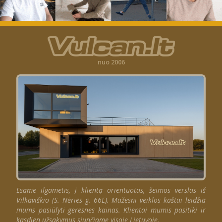
nuo 2006
Esame ilgametis, į klientą orientuotas, šeimos verslas iš
Vilkaviškio (S. Nėries g. 66E). Mažesni veiklos kaštai leidžia
mums pasiūlyti geresnes kainas. Klientai mumis pasitiki ir
kasdien užsakymus siunčiame visoje Lietuvoje.