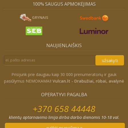
100% SAUGUS APMOKĖJIMAS
GRYNAIS
NAUJIENLAIŠKIS
užsakyti
Prisijunk prie daugiau kaip 30 000 prenumeratorių ir gauk
pasiūlymus NEMOKAMAI!
Vulcan.lt - Drabužiai, rūbai, avalynė
OPERATYVI PAGALBA
+370 658 44448
klientų aptarnavimo linija dirba darbo dienomis 10-18 val.
palikti pranešimą