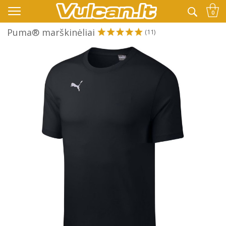
👉 -10% KODAS VISKAM PAPILDOMAI:
VASARA
0
Puma® marškinėliai
(11)