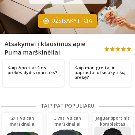
UŽSISAKYTI ČIA
Atsakymai į klausimus apie
Puma marškinėliai
Kaip žinoti ar šios
Kaip man greitai ir
prekės dydis man tiks?
paprastai užsisakyti šią
prekę?
TAIP PAT POPULIARU
2+1 Vulcan
3 vnt. Vulcan
Jaguar sportinis
marškinėliai
marškinėliai
komplektas