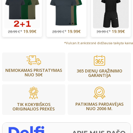
19.99€
19.99€
19.99€
28.99
€*
28.99
€*
39.99
€*
*Vulcan.lt ankstesnė didžiausia taikyta kaina
NEMOKAMAS PRISTATYMAS
365 DIENŲ GRĄŽINIMO
NUO 50€
GARANTIJA
PATIKIMAS PARDAVĖJAS
TIK KOKYBIŠKOS
NUO 2006 M.
ORIGINALIOS PREKĖS