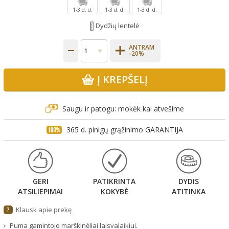
1-3 d. d.
1-3 d. d.
1-3 d. d.
Dydžių lentelė
ANTRAM
-20%
Į KREPŠELĮ
Saugu ir patogu: mokėk kai atvešime
365 d. pinigų grąžinimo GARANTIJA
GERI
PATIKRINTA
DYDIS
ATSILIEPIMAI
KOKYBĖ
ATITINKA
Klausk apie prekę
?
Puma gamintojo marškinėliai laisvalaikiui.