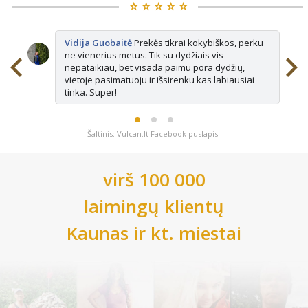
⭐️ ⭐️ ⭐️ ⭐️ ⭐️
Vidija Guobaitė
Prekės tikrai kokybiškos, perku
ne vienerius metus. Tik su dydžiais vis
nepataikiau, bet visada paimu pora dydžių,
vietoje pasimatuoju ir išsirenku kas labiausiai
tinka. Super!
Šaltinis: Vulcan.lt Facebook puslapis
virš 100 000
laimingų klientų
Kaunas
ir kt. miestai