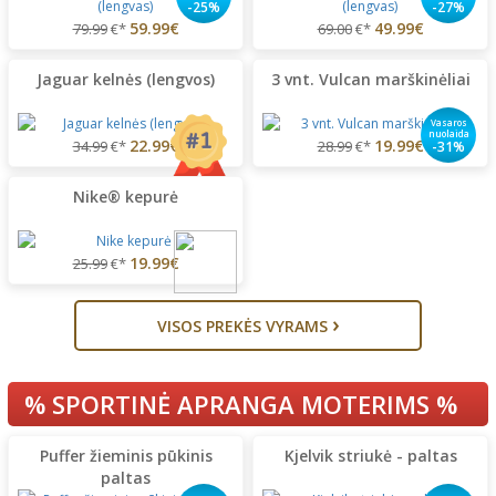
-25%
-27%
59.99€
49.99€
79.99
€*
69.00
€*
Jaguar kelnės (lengvos)
3 vnt. Vulcan marškinėliai
Vasaros
nuolaida
22.99€
19.99€
34.99
€*
28.99
€*
-31%
Nike® kepurė
19.99€
25.99
€*
›
VISOS PREKĖS VYRAMS
% SPORTINĖ APRANGA MOTERIMS %
Puffer žieminis pūkinis
Kjelvik striukė - paltas
paltas