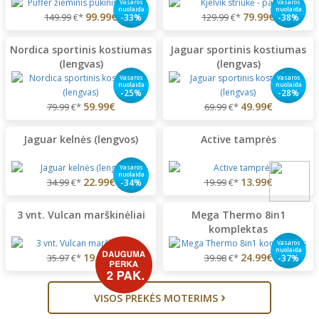
Vasaros
Vasaros
nuolaida
nuolaida
99.99€
79.99€
149.99
€*
129.99
€*
-33%
-38%
Nordica sportinis kostiumas
Jaguar sportinis kostiumas
(lengvas)
(lengvas)
Vasaros
Vasaros
nuolaida
nuolaida
-25%
-28%
59.99€
49.99€
79.99
€*
69.99
€*
Jaguar kelnės (lengvos)
Active tamprės
Vasaros
nuolaida
22.99€
13.99€
34.99
€*
19.99
€*
-34%
3 vnt. Vulcan marškinėliai
Mega Thermo 8in1
komplektas
Vasaros
nuolaida
19.99€
24.99€
35.97
€*
39.98
€*
-37%
›
VISOS PREKĖS MOTERIMS