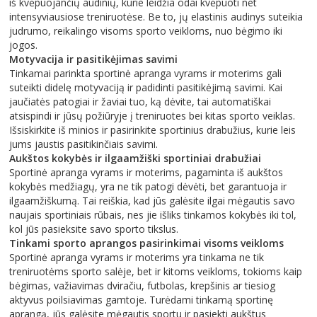
iš kvėpuojančių audinių, kurie leidžia odai kvėpuoti net
intensyviausiose treniruotėse. Be to, jų elastinis audinys suteikia
judrumo, reikalingo visoms sporto veikloms, nuo bėgimo iki
jogos.
Motyvacija ir pasitikėjimas savimi
Tinkamai parinkta sportinė apranga vyrams ir moterims gali
suteikti didelę motyvaciją ir padidinti pasitikėjimą savimi. Kai
jaučiatės patogiai ir žaviai tuo, ką dėvite, tai automatiškai
atsispindi ir jūsų požiūryje į treniruotes bei kitas sporto veiklas.
Išsiskirkite iš minios ir pasirinkite sportinius drabužius, kurie leis
jums jaustis pasitikinčiais savimi.
Aukštos kokybės ir ilgaamžiški sportiniai drabužiai
Sportinė apranga vyrams ir moterims, pagaminta iš aukštos
kokybės medžiagų, yra ne tik patogi dėvėti, bet garantuoja ir
ilgaamžiškumą. Tai reiškia, kad jūs galėsite ilgai mėgautis savo
naujais sportiniais rūbais, nes jie išliks tinkamos kokybės iki tol,
kol jūs pasieksite savo sporto tikslus.
Tinkami sporto aprangos pasirinkimai visoms veikloms
Sportinė apranga vyrams ir moterims yra tinkama ne tik
treniruotėms sporto salėje, bet ir kitoms veikloms, tokioms kaip
bėgimas, važiavimas dviračiu, futbolas, krepšinis ar tiesiog
aktyvus poilsiavimas gamtoje. Turėdami tinkamą sportinę
aprangą, jūs galėsite mėgautis sportu ir pasiekti aukštus