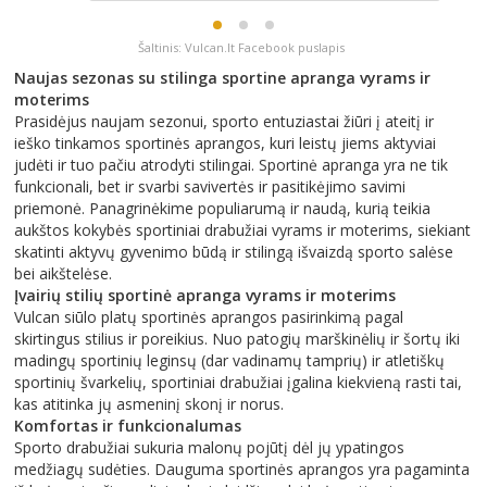
Šaltinis: Vulcan.lt Facebook puslapis
Naujas sezonas su stilinga sportine apranga vyrams ir
moterims
Prasidėjus naujam sezonui, sporto entuziastai žiūri į ateitį ir
ieško tinkamos sportinės aprangos, kuri leistų jiems aktyviai
judėti ir tuo pačiu atrodyti stilingai. Sportinė apranga yra ne tik
funkcionali, bet ir svarbi savivertės ir pasitikėjimo savimi
priemonė. Panagrinėkime populiarumą ir naudą, kurią teikia
aukštos kokybės sportiniai drabužiai vyrams ir moterims, siekiant
skatinti aktyvų gyvenimo būdą ir stilingą išvaizdą sporto salėse
bei aikštelėse.
Įvairių stilių sportinė apranga vyrams ir moterims
Vulcan siūlo platų sportinės aprangos pasirinkimą pagal
skirtingus stilius ir poreikius. Nuo patogių marškinėlių ir šortų iki
madingų sportinių leginsų (dar vadinamų tamprių) ir atletiškų
sportinių švarkelių, sportiniai drabužiai įgalina kiekvieną rasti tai,
kas atitinka jų asmeninį skonį ir norus.
Komfortas ir funkcionalumas
Sporto drabužiai sukuria malonų pojūtį dėl jų ypatingos
medžiagų sudėties. Dauguma sportinės aprangos yra pagaminta