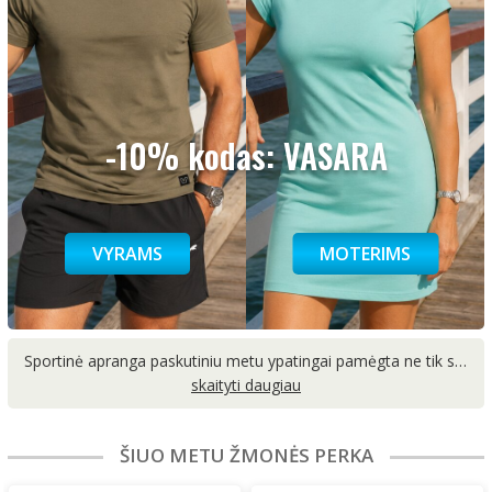
-10% kodas: VASARA
VYRAMS
MOTERIMS
Sportinė apranga paskutiniu metu ypatingai pamėgta ne tik sporto metu, bet ir leidžiant laisvalaikį. Renkantis aprangą sportui svarbu atkreiptį dėmesį į patogumą, kadangi dėvima sportinė apranga turi nevaržyti judesių ir užtikrinti, kad atliekant sporto šakai reikalingus veiksmus ar pratimus, jūsų kūnas nesulauktų pasipriešinimo. Populiariausios sporto šakos, kur dažniausiai sutinkama sportinė apranga vyrams yra fitnesas, bėgimas, krepšinis ir futbolas. O sportinė apranga moterims dažniausiai įsigyjama šioms sporto šakoms: jogai, aerobikai, vaikščiojimui su lazdomis ar bėgimui. Taip pat didelė dalis žmonių sportinius drabužius renkasi leidžiant laisvalaikį namuose, nes sportiniai rūbai savo patogumu žymiai lenkia oficialią aprangą, kuri dažnai dėvima darbo metu.
ŠIUO METU ŽMONĖS PERKA