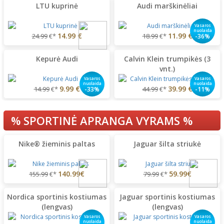
LTU kuprinė
Audi marškinėliai
Vasaros
nuolaida
14.99 €
11.99 €
24.99
€*
18.99
€*
-36%
Kepurė Audi
Calvin Klein trumpikės (3
vnt.)
Vasaros
Vasaros
nuolaida
nuolaida
9.99 €
39.99 €
14.99
€*
44.99
€*
-33%
-11%
% SPORTINĖ APRANGA VYRAMS %
Nike® žieminis paltas
Jaguar šilta striukė
140.99€
59.99€
155.99
€*
79.99
€*
Nordica sportinis kostiumas
Jaguar sportinis kostiumas
(lengvas)
(lengvas)
Vasaros
Vasaros
nuolaida
nuolaida