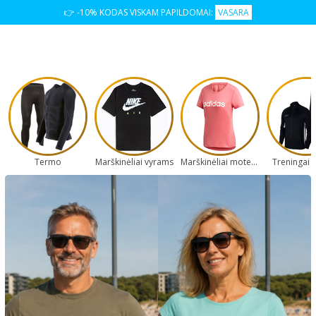
👉 -10% KODAS VISKAM PAPILDOMAI:
VASARA
Termo
Marškinėliai vyrams
Marškinėliai moterims
Treningai 