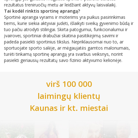
rezultatus treniruočių metu ar leidžiant aktyvų laisvalaikį.
Tai kodėl rinktis sportinę aprangą?
Sportinė apranga vyrams ir moterims yra puikus pasirinkimas
tiems, kurie siekia aktyviai judėti, išlaikyti sveiką gyvenimo būdą ir
tuo pačiu atrodyti stilingai. Skirta patogumui, funkcionalumui ir
įvairovei, sportiniai drabužiai skatina pasitikėjimą savimi ir
padeda pasiekti sportinius tikslus. Nepriklausomai nuo to, ar
sportuojate sporto salėje, ar mėgaujatės gamtos malonumais,
turėti tinkamą sportinę aprangą yra svarbus veiksnys, norint
pasiekti geriausių rezultatų savo fizinio aktyvumo kelionėje.
virš 100 000
laimingų klientų
Kaunas
ir kt. miestai