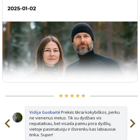
⭐️ ⭐️ ⭐️ ⭐️ ⭐️
Vidija Guobaitė
Prekės tikrai kokybiškos, perku
ne vienerius metus. Tik su dydžiais vis
nepataikiau, bet visada paimu pora dydžių,
vietoje pasimatuoju ir išsirenku kas labiausiai
tinka. Super!