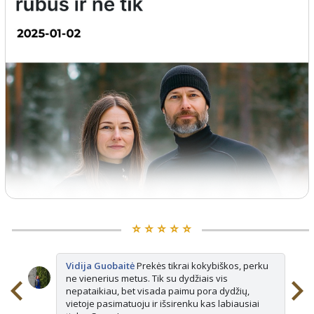
⭐️ ⭐️ ⭐️ ⭐️ ⭐️
Vidija Guobaitė
Prekės tikrai kokybiškos, perku
ne vienerius metus. Tik su dydžiais vis
nepataikiau, bet visada paimu pora dydžių,
vietoje pasimatuoju ir išsirenku kas labiausiai