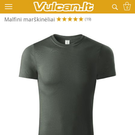
👉 -10% KODAS VISKAM PAPILDOMAI:
VASARA
0
Malfini marškinėliai
(19)