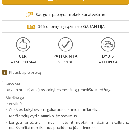
Saugu ir patogu: mokėk kai atvešime
365 d. pinigų grąžinimo GARANTIJA
GERI
PATIKRINTA
DYDIS
ATSILIEPIMAI
KOKYBĖ
ATITINKA
Klausk apie prekę
?
Savybės:
pagamintas iš aukštos kokybės medžiagų. minkšta medžiaga.
Medžiaga:
medvilnė.
Aukštos kokybės ir reguliaraus dizaino marškinėliai.
Marškinėlių dydis atitinka išmatavimus.
Lengva priežiūra - net ir dėvint nuolat, ir dažnai skalbiant,
marškinėliai nereikalaus papildomo jūsų dėmesio.