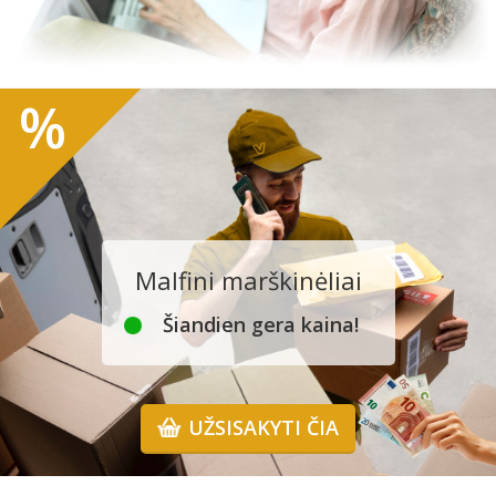
%
Malfini marškinėliai
Šiandien gera kaina!
UŽSISAKYTI ČIA