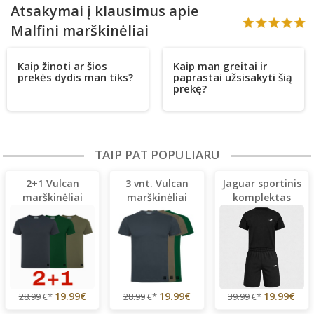
Atsakymai į klausimus apie
Malfini marškinėliai
Kaip žinoti ar šios
Kaip man greitai ir
prekės dydis man tiks?
paprastai užsisakyti šią
prekę?
TAIP PAT POPULIARU
2+1 Vulcan
3 vnt. Vulcan
Jaguar sportinis
marškinėliai
marškinėliai
komplektas
19.99€
19.99€
19.99€
28.99
€*
28.99
€*
39.99
€*