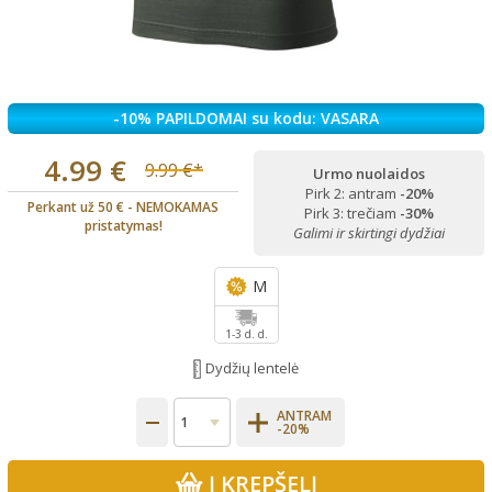
-10% PAPILDOMAI su kodu: VASARA
4.99 €
9.99 €*
Urmo nuolaidos
Pirk 2: antram
-20%
Perkant už 50 € - NEMOKAMAS
Pirk 3: trečiam
-30%
pristatymas!
Galimi ir skirtingi dydžiai
M
1-3 d. d.
Dydžių lentelė
ANTRAM
-20%
Į KREPŠELĮ