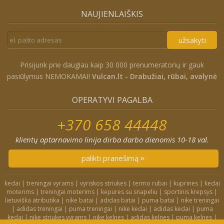
NAUJIENLAIŠKIS
užsakyti
Prisijunk prie daugiau kaip 30 000 prenumeratorių ir gauk
pasiūlymus NEMOKAMAI!
Vulcan.lt - Drabužiai, rūbai, avalynė
OPERATYVI PAGALBA
+370 658 44448
klientų aptarnavimo linija dirba darbo dienomis 10-18 val.
palikti pranešimą
kedai
|
treningai vyrams
|
vyriskos striukes
|
termo rubai
|
kuprines
|
kedai
moterims
|
treningai moterims
|
kepures su snapeliu
|
sportinis krepsys
|
lietuviška atributika
|
nike batai
|
adidas batai
|
puma batai
|
nike treningai
|
adidas treningai
|
puma treningai
|
nike kedai
|
adidas kedai
|
puma
kedai
|
nike striukes vyrams
|
nike kelnes
|
adidas kelnes
|
puma kelnes
|