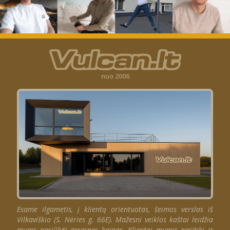
nuo 2006
Esame ilgametis, į klientą orientuotas, šeimos verslas iš
Vilkaviškio (S. Nėries g. 66E). Mažesni veiklos kaštai leidžia
mums pasiūlyti geresnes kainas. Klientai mumis pasitiki ir