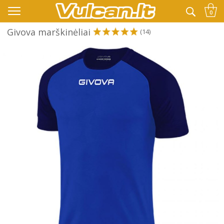
👉 -10% KODAS VISKAM PAPILDOMAI:
VASARA
0
Givova marškinėliai
(14)