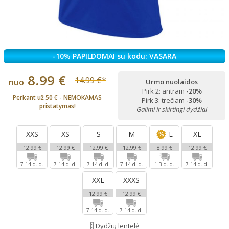
-10% PAPILDOMAI su kodu: VASARA
8.99 €
14.99 €*
nuo
Urmo nuolaidos
Pirk 2: antram
-20%
Perkant už 50 € - NEMOKAMAS
Pirk 3: trečiam
-30%
pristatymas!
Galimi ir skirtingi dydžiai
XXS
XS
S
M
L
XL
12.99 €
12.99 €
12.99 €
12.99 €
8.99 €
12.99 €
7-14 d. d.
7-14 d. d.
7-14 d. d.
7-14 d. d.
1-3 d. d.
7-14 d. d.
XXL
XXXS
12.99 €
12.99 €
7-14 d. d.
7-14 d. d.
Dydžių lentelė