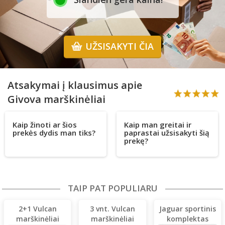
UŽSISAKYTI ČIA
Atsakymai į klausimus apie
Givova marškinėliai
Kaip žinoti ar šios
Kaip man greitai ir
prekės dydis man tiks?
paprastai užsisakyti šią
prekę?
TAIP PAT POPULIARU
2+1 Vulcan
3 vnt. Vulcan
Jaguar sportinis
marškinėliai
marškinėliai
komplektas