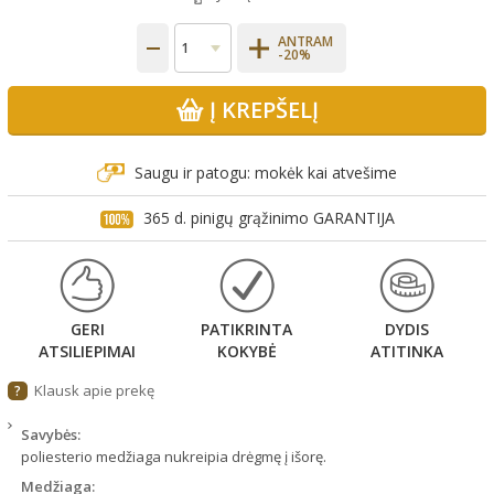
ANTRAM
-20%
Į KREPŠELĮ
Saugu ir patogu: mokėk kai atvešime
365 d. pinigų grąžinimo GARANTIJA
GERI
PATIKRINTA
DYDIS
ATSILIEPIMAI
KOKYBĖ
ATITINKA
Klausk apie prekę
?
Savybės:
poliesterio medžiaga nukreipia drėgmę į išorę.
Medžiaga: