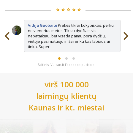
⭐️ ⭐️ ⭐️ ⭐️ ⭐️
Vidija Guobaitė
Prekės tikrai kokybiškos, perku
ne vienerius metus. Tik su dydžiais vis
nepataikiau, bet visada paimu pora dydžių,
vietoje pasimatuoju ir išsirenku kas labiausiai
tinka. Super!
Šaltinis: Vulcan.lt Facebook puslapis
virš 100 000
laimingų klientų
Kaunas
ir kt. miestai