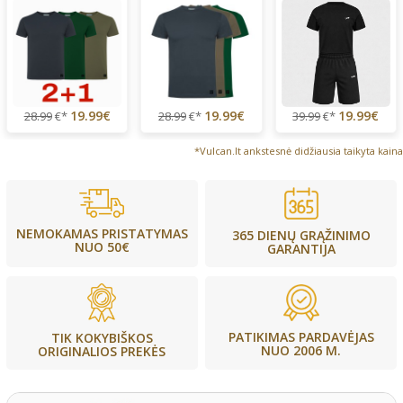
19.99€
19.99€
19.99€
28.99
€*
28.99
€*
39.99
€*
*Vulcan.lt ankstesnė didžiausia taikyta kaina
NEMOKAMAS PRISTATYMAS
365 DIENŲ GRĄŽINIMO
NUO 50€
GARANTIJA
PATIKIMAS PARDAVĖJAS
TIK KOKYBIŠKOS
NUO 2006 M.
ORIGINALIOS PREKĖS