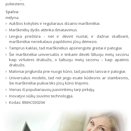
poliesteris.
Spalva:
mėlyna.
Aukštos kokybės ir reguliaraus dizaino marškinėliai.
Marškinėlių dydis atitinka išmatavimus.
Lengva priežiūra - net ir dėvint nuolat, ir dažnai skalbiant,
marškinėliai nereikalaus papildomo jūsų dėmesio.
Tamprus kaklas, tad marškinėlius apsirengsite greitai ir patogiai.
Šie marškinėliai universalūs ir tinkami dėvėti šiltuoju metų sezonu
kaip viršutinis drabužis, o šaltuoju metų sezonu – kaip apatinis
drabužis.
Maloniai priglunda prie nuogo kūno, tad jausitės laisvai ir patogiai.
Universalus modelis, tad net jeigu esate kūdesnis ar stambesnis,
šie marškinėliai puikiai tiks jūsų kūno linijoms.
Vienas iš populiariausių pasirinkimų tarp pirkėjų.
Inovatyvi siūlių siuvimo technologija.
Kodas:
BMAC030204