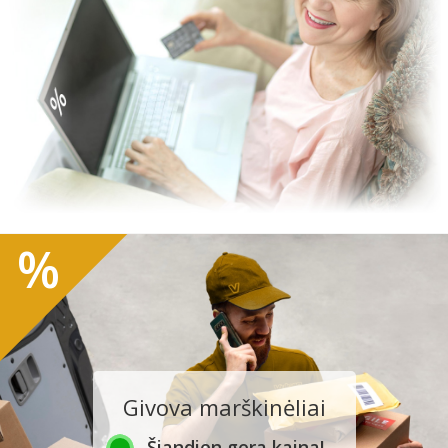
%
Givova marškinėliai
Šiandien gera kaina!