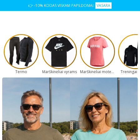
👉 -10% KODAS VISKAM PAPILDOMAI:
VASARA
Termo
Marškinėliai vyrams
Marškinėliai moterims
Treningai 