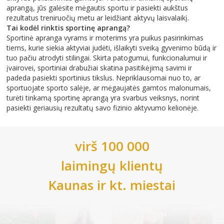
aprangą, jūs galėsite mėgautis sportu ir pasiekti aukštus
rezultatus treniruočių metu ar leidžiant aktyvų laisvalaikį.
Tai kodėl rinktis sportinę aprangą?
Sportinė apranga vyrams ir moterims yra puikus pasirinkimas
tiems, kurie siekia aktyviai judėti, išlaikyti sveiką gyvenimo būdą ir
tuo pačiu atrodyti stilingai. Skirta patogumui, funkcionalumui ir
įvairovei, sportiniai drabužiai skatina pasitikėjimą savimi ir
padeda pasiekti sportinius tikslus. Nepriklausomai nuo to, ar
sportuojate sporto salėje, ar mėgaujatės gamtos malonumais,
turėti tinkamą sportinę aprangą yra svarbus veiksnys, norint
pasiekti geriausių rezultatų savo fizinio aktyvumo kelionėje.
virš 100 000
laimingų klientų
Kaunas
ir kt. miestai