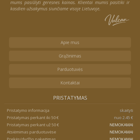
mums pasiūlyti geresnes kainas. Klientai mumis pasitiki ir
kasdien užsakymus siunčiame visoje Lietuvoje.
Apie mus
Grąžinimas
Parduotuvės
Kontaktai
PRISTATYMAS
Pristatymo informacija
skaityti
Pristatymas perkant iki 50 €
nuo 2.45 €
Pristatymas perkant už 50 €
NEMOKAMAI
Atsiėmimas parduotuvėse
NEMOKAMAI
Prekės/dydžio pakeitimas
NEMOKAMAI