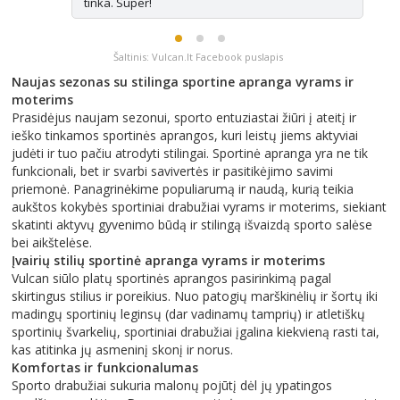
tinka. Super!
Šaltinis: Vulcan.lt Facebook puslapis
Naujas sezonas su stilinga sportine apranga vyrams ir
moterims
Prasidėjus naujam sezonui, sporto entuziastai žiūri į ateitį ir
ieško tinkamos sportinės aprangos, kuri leistų jiems aktyviai
judėti ir tuo pačiu atrodyti stilingai. Sportinė apranga yra ne tik
funkcionali, bet ir svarbi savivertės ir pasitikėjimo savimi
priemonė. Panagrinėkime populiarumą ir naudą, kurią teikia
aukštos kokybės sportiniai drabužiai vyrams ir moterims, siekiant
skatinti aktyvų gyvenimo būdą ir stilingą išvaizdą sporto salėse
bei aikštelėse.
Įvairių stilių sportinė apranga vyrams ir moterims
Vulcan siūlo platų sportinės aprangos pasirinkimą pagal
skirtingus stilius ir poreikius. Nuo patogių marškinėlių ir šortų iki
madingų sportinių leginsų (dar vadinamų tamprių) ir atletiškų
sportinių švarkelių, sportiniai drabužiai įgalina kiekvieną rasti tai,
kas atitinka jų asmeninį skonį ir norus.
Komfortas ir funkcionalumas
Sporto drabužiai sukuria malonų pojūtį dėl jų ypatingos