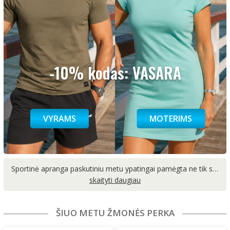
-10% kodas: VASARA
VYRAMS
MOTERIMS
Sportinė apranga paskutiniu metu ypatingai pamėgta ne tik sporto metu, bet ir leidžiant laisvalaikį. Renkantis aprangą sportui svarbu atkreiptį dėmesį į patogumą, kadangi dėvima sportinė apranga turi nevaržyti judesių ir užtikrinti, kad atliekant sporto šakai reikalingus veiksmus ar pratimus, jūsų kūnas nesulauktų pasipriešinimo. Populiariausios sporto šakos, kur dažniausiai sutinkama sportinė apranga vyrams yra fitnesas, bėgimas, krepšinis ir futbolas. O sportinė apranga moterims dažniausiai įsigyjama šioms sporto šakoms: jogai, aerobikai, vaikščiojimui su lazdomis ar bėgimui. Taip pat didelė dalis žmonių sportinius drabužius renkasi leidžiant laisvalaikį namuose, nes sportiniai rūbai savo patogumu žymiai lenkia oficialią aprangą, kuri dažnai dėvima darbo metu.
ŠIUO METU ŽMONĖS PERKA