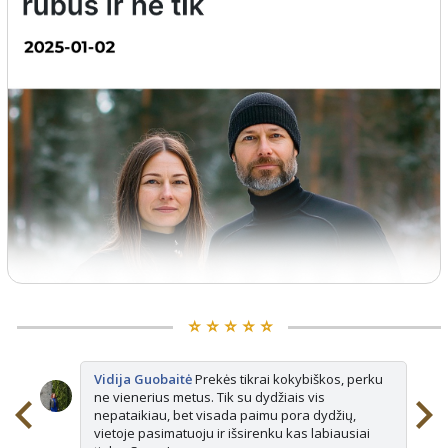
⭐️ ⭐️ ⭐️ ⭐️ ⭐️
Vidija Guobaitė
Prekės tikrai kokybiškos, perku
ne vienerius metus. Tik su dydžiais vis
nepataikiau, bet visada paimu pora dydžių,
vietoje pasimatuoju ir išsirenku kas labiausiai