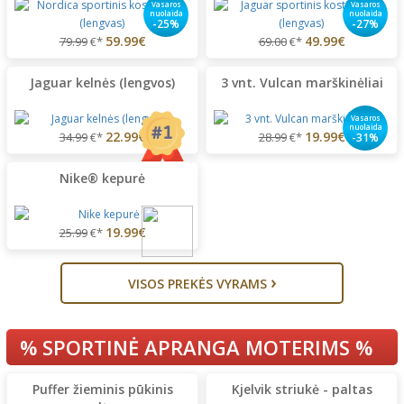
Vasaros
Vasaros
nuolaida
nuolaida
-25%
-27%
59.99€
49.99€
79.99
€*
69.00
€*
Jaguar kelnės (lengvos)
3 vnt. Vulcan marškinėliai
Vasaros
nuolaida
22.99€
19.99€
34.99
€*
28.99
€*
-31%
Nike® kepurė
19.99€
25.99
€*
›
VISOS PREKĖS VYRAMS
% SPORTINĖ APRANGA MOTERIMS %
Puffer žieminis pūkinis
Kjelvik striukė - paltas