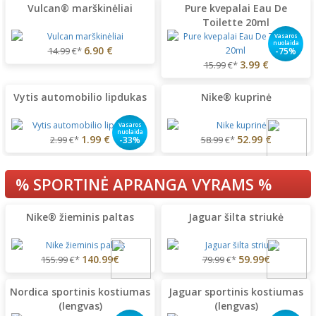
Vulcan® marškinėliai
Pure kvepalai Eau De
Toilette 20ml
Vasaros
nuolaida
6.90 €
14.99
€*
-75%
3.99 €
15.99
€*
Vytis automobilio lipdukas
Nike® kuprinė
Vasaros
nuolaida
1.99 €
52.99 €
2.99
€*
58.99
€*
-33%
% SPORTINĖ APRANGA VYRAMS %
Nike® žieminis paltas
Jaguar šilta striukė
140.99€
59.99€
155.99
€*
79.99
€*
Nordica sportinis kostiumas
Jaguar sportinis kostiumas
(lengvas)
(lengvas)