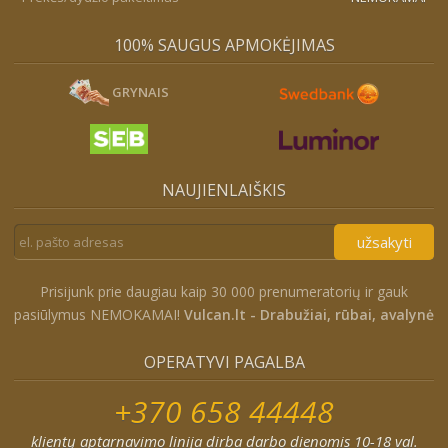
100% SAUGUS APMOKĖJIMAS
GRYNAIS
NAUJIENLAIŠKIS
užsakyti
Prisijunk prie daugiau kaip 30 000 prenumeratorių ir gauk
pasiūlymus NEMOKAMAI!
Vulcan.lt - Drabužiai, rūbai, avalynė
OPERATYVI PAGALBA
+370 658 44448
klientų aptarnavimo linija dirba darbo dienomis 10-18 val.