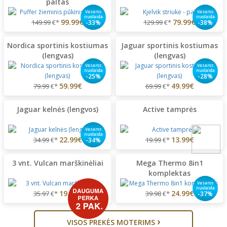
paltas
Vasaros
Vasaros
nuolaida
nuolaida
99.99€
79.99€
149.99
€*
129.99
€*
-33%
-38%
Nordica sportinis kostiumas
Jaguar sportinis kostiumas
(lengvas)
(lengvas)
Vasaros
Vasaros
nuolaida
nuolaida
-25%
-28%
59.99€
49.99€
79.99
€*
69.99
€*
Jaguar kelnės (lengvos)
Active tamprės
Vasaros
nuolaida
22.99€
13.99€
34.99
€*
19.99
€*
-34%
3 vnt. Vulcan marškinėliai
Mega Thermo 8in1
komplektas
Vasaros
nuolaida
19.99€
24.99€
35.97
€*
39.98
€*
-37%
›
VISOS PREKĖS MOTERIMS