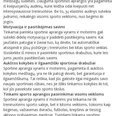
medžiagų sudėties. Dauguma sportinės aprangos yra pagaminta
iš kvėpuojančių audinių, kurie leidžia odai kvėpuoti net
intensyviausiose treniruotėse. Be to, jų elastinis audinys suteikia
judrumo, reikalingo visoms sporto veikloms, nuo bėgimo iki
jogos.
Motyvacija ir pasitikėjimas savimi
Tinkamai parinkta sportinė apranga vyrams ir moterims gali
suteikti didelę motyvaciją ir padidinti pasitikėjimą savimi. Kai
jaučiatės patogiai ir žaviai tuo, ką dėvite, tai automatiškai
atsispindi ir jūsų požiūryje į treniruotes bei kitas sporto veiklas.
Išsiskirkite iš minios ir pasirinkite sportinius drabužius, kurie leis
jums jaustis pasitikinčiais savimi.
Aukštos kokybės ir ilgaamžiški sportiniai drabužiai
Sportinė apranga vyrams ir moterims, pagaminta iš aukštos
kokybės medžiagų, yra ne tik patogi dėvėti, bet garantuoja ir
ilgaamžiškumą. Tai reiškia, kad jūs galėsite ilgai mėgautis savo
naujais sportiniais rūbais, nes jie išliks tinkamos kokybės iki tol,
kol jūs pasieksite savo sporto tikslus.
Tinkami sporto aprangos pasirinkimai visoms veikloms
Sportinė apranga vyrams ir moterims yra tinkama ne tik
treniruotėms sporto salėje, bet ir kitoms veikloms, tokioms kaip
bėgimas, važiavimas dviračiu, futbolas, krepšinis ar tiesiog
aktyvus poilsiavimas gamtoje. Turėdami tinkamą sportinę