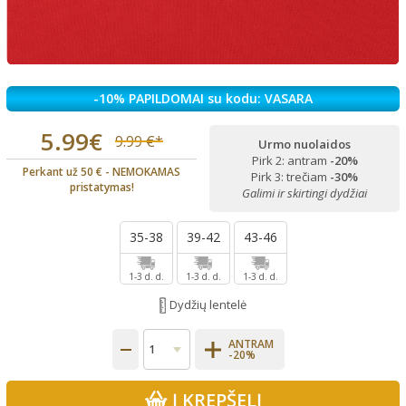
-10% PAPILDOMAI su kodu: VASARA
5.99€
9.99 €*
Urmo nuolaidos
Pirk 2: antram
-20%
Perkant už 50 € - NEMOKAMAS
Pirk 3: trečiam
-30%
pristatymas!
Galimi ir skirtingi dydžiai
35-38
39-42
43-46
1-3 d. d.
1-3 d. d.
1-3 d. d.
Dydžių lentelė
ANTRAM
-20%
Į KREPŠELĮ