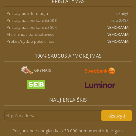
PRISTATYMAS
Pristatymo informacija
skaityti
Pristatymas perkant iki 50 €
nuo 2.45 €
Pristatymas perkant už 50 €
NEMOKAMAI
Atsiėmimas parduotuvėse
NEMOKAMAI
Prekės/dydžio pakeitimas
NEMOKAMAI
100% SAUGUS APMOKĖJIMAS
GRYNAIS
NAUJIENLAIŠKIS
užsakyti
Prisijunk prie daugiau kaip 30 000 prenumeratorių ir gauk