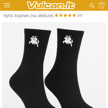
👉 -10% KODAS VISKAM PAPILDOMAI:
VASARA
0
Vytis kojinės (su dėžute)
(20)