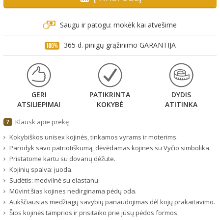
Saugu ir patogu: mokėk kai atvešime
365 d. pinigų grąžinimo GARANTIJA
GERI
PATIKRINTA
DYDIS
ATSILIEPIMAI
KOKYBĖ
ATITINKA
Klausk apie prekę
?
Kokybiškos unisex kojinės, tinkamos vyrams ir moterims.
Parodyk savo patriotiškumą, dėvėdamas kojines su Vyčio simbolika.
Pristatome kartu su dovanų dėžute.
Kojinių spalva: juoda.
Sudėtis: medvilnė su elastanu.
Mūvint šias kojines nedirginama pėdų oda.
Aukščiausias medžiagų savybių panaudojimas dėl kojų prakaitavimo.
Šios kojinės tamprios ir prisitaiko prie jūsų pėdos formos.