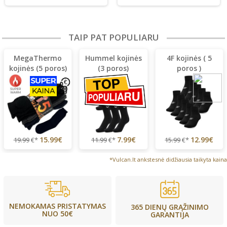
TAIP PAT POPULIARU
MegaThermo
Hummel kojinės
4F kojinės ( 5
kojinės (5 poros)
(3 poros)
poros )
15.99€
7.99€
12.99€
19.99
€*
11.99
€*
15.99
€*
*Vulcan.lt ankstesnė didžiausia taikyta kaina
NEMOKAMAS PRISTATYMAS
365 DIENŲ GRĄŽINIMO
NUO 50€
GARANTIJA