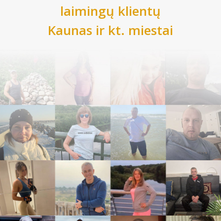
laimingų klientų
Kaunas
ir kt. miestai