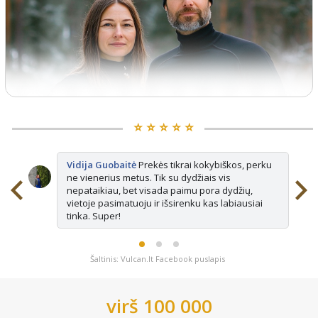
⭐️ ⭐️ ⭐️ ⭐️ ⭐️
Vidija Guobaitė
Prekės tikrai kokybiškos, perku
ne vienerius metus. Tik su dydžiais vis
nepataikiau, bet visada paimu pora dydžių,
vietoje pasimatuoju ir išsirenku kas labiausiai
tinka. Super!
Šaltinis: Vulcan.lt Facebook puslapis
virš 100 000