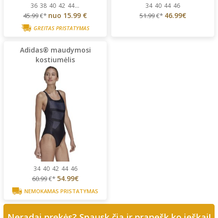
36
38
40
42
44
...
34
40
44
46
nuo
15.99 €
46.99€
45.99
€*
51.99
€*
GREITAS PRISTATYMAS
Adidas® maudymosi
kostiumėlis
34
40
42
44
46
54.99€
60.99
€*
NEMOKAMAS PRISTATYMAS
Neradai prekės? Spausk čia ir pranešk ko ieškai!