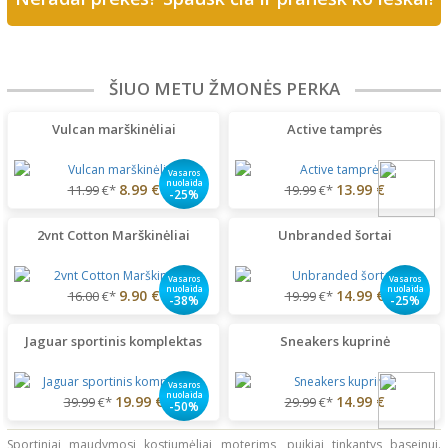
ŠIUO METU ŽMONĖS PERKA
Vulcan marškinėliai
Active tamprės
Vasaros
nuolaida
8.99 €
13.99 €
11.99
€*
19.99
€*
-25%
2vnt Cotton Marškinėliai
Unbranded šortai
Vasaros
Vasaros
nuolaida
nuolaida
9.90 €
14.99 €
16.00
€*
19.99
€*
-38%
-25%
Jaguar sportinis komplektas
Sneakers kuprinė
Vasaros
nuolaida
19.99 €
14.99 €
39.99
€*
29.99
€*
-50%
Sportiniai maudymosi kostiumėliai moterims, puikiai tinkantys baseinui.