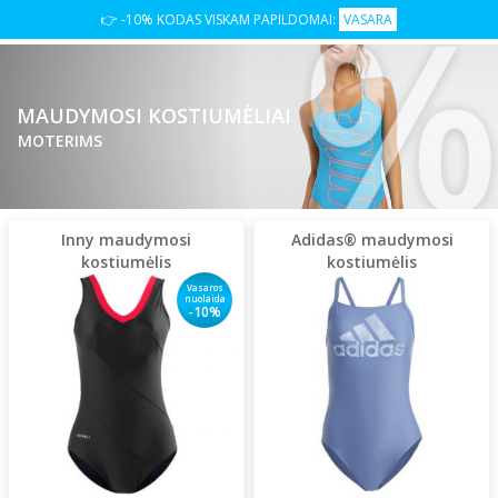
👉 -10% KODAS VISKAM PAPILDOMAI:
VASARA
MAUDYMOSI KOSTIUMĖLIAI
MOTERIMS
Inny maudymosi
Adidas® maudymosi
kostiumėlis
kostiumėlis
Vasaros
nuolaida
-10%