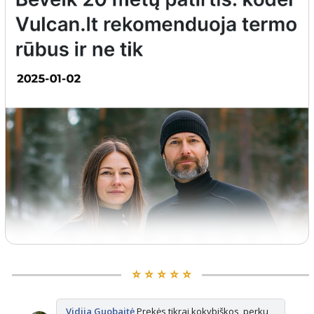
⭐️ ⭐️ ⭐️ ⭐️ ⭐️
Vidija Guobaitė
Prekės tikrai kokybiškos, perku