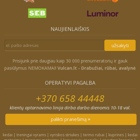
NAUJIENLAIŠKIS
užsakyti
Prisijunk prie daugiau kaip 30 000 prenumeratorių ir gauk
pasiūlymus NEMOKAMAI!
Vulcan.lt - Drabužiai, rūbai, avalynė
OPERATYVI PAGALBA
+370 658 44448
klientų aptarnavimo linija dirba darbo dienomis 10-18 val.
palikti pranešimą
kedai
|
treningai vyrams
|
vyriskos striukes
|
termo rubai
|
kuprines
|
kedai