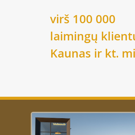
virš 100 000
laimingų klient
Kaunas
ir kt. m