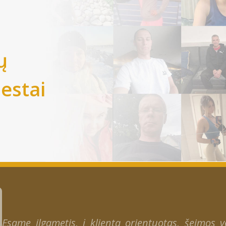
ų
iestai
Esame ilgametis, į klientą orientuotas, šeimos ver