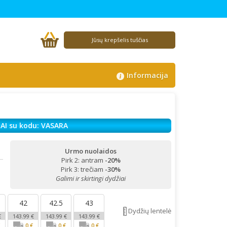
Jūsų krepšelis tuščias
Informacija
AI su kodu: VASARA
Urmo nuolaidos
Pirk 2: antram
-20%
!
Pirk 3: trečiam
-30%
Galimi ir skirtingi dydžiai
42
42.5
43
Dydžių lentelė
€
143.99 €
143.99 €
143.99 €
€
0 €
0 €
0 €