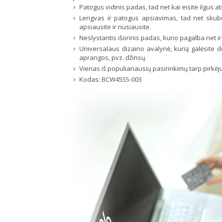
Patogus vidinis padas, tad net kai eisite ilgus 
Lengvas ir patogus apsiavimas, tad net skub
apsiausite ir nusiausite.
Neslystantis išorinis padas, kurio pagalba net ir 
Universalaus dizaino avalynė, kurią galėsite dė
aprangos, pvz. džinsų.
Vienas iš populiariausių pasirinkimų tarp pirkėj
Kodas:
BCW4555-003