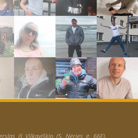
slas iš Vilkaviškio (S. Nėries g. 66E).