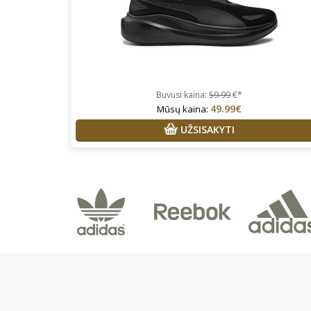
Buvusi kaina:
59.99
€*
49.99€
Mūsų kaina:
UŽSISAKYTI