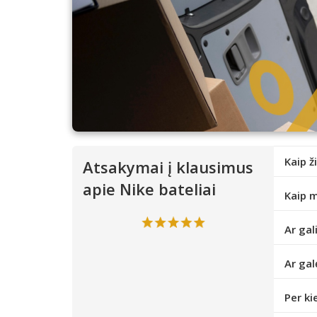
Kaip ž
Atsakymai į klausimus
apie Nike bateliai
Kaip m
Ar gal
Ar gal
Per ki