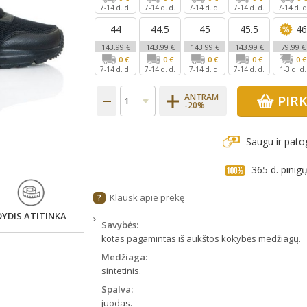
7-14 d. d.
7-14 d. d.
7-14 d. d.
7-14 d. d.
7-14 d. d
44
44.5
45
45.5
4
143.99 €
143.99 €
143.99 €
143.99 €
79.99 €
0 €
0 €
0 €
0 €
0 €
7-14 d. d.
7-14 d. d.
7-14 d. d.
7-14 d. d.
1-3 d. d.
ANTRAM
PIR
-20%
Saugu ir pato
365 d. pini
Klausk apie prekę
?
DYDIS ATITINKA
Savybės:
kotas pagamintas iš aukštos kokybės medžiagų.
Medžiaga:
sintetinis.
Spalva:
juodas.