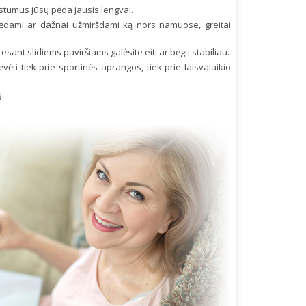
atstumus jūsų pėda jausis lengvai.
ėdami ar dažnai užmiršdami ką nors namuose, greitai
esant slidiems paviršiams galėsite eiti ar bėgti stabiliau.
vėti tiek prie sportinės aprangos, tiek prie laisvalaikio
ų.