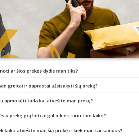
inoti ar šios prekės dydis man tiks?
an greitai ir paprastai užsisakyti šią prekę?
iu apmokėti tada kai atvešite man prekę?
ėsiu prekę grąžinti atgal ir kiek turiu tam laiko?
ek laiko atvešite man šią prekę ir kiek man tai kainuos?