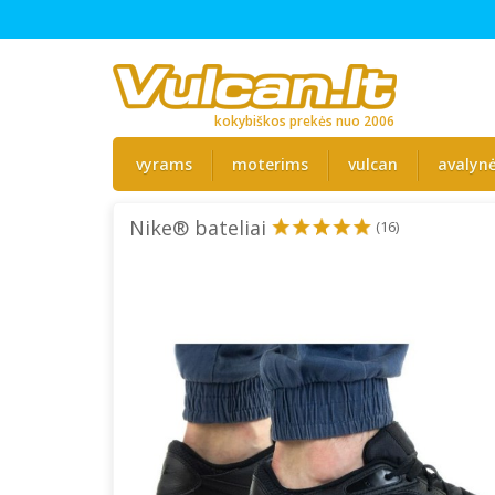
kokybiškos prekės nuo 2006
vyrams
moterims
vulcan
avalyn
Nike® bateliai
(16)