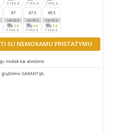
.
7-14 d. d.
7-14 d. d.
7-14 d. d.
6
47
47.5
49.5
143.99 €
143.99 €
143.99 €
0 €
0 €
0 €
7-14 d. d.
7-14 d. d.
7-14 d. d.
KTI SU NEMOKAMU PRISTATYMU
gu: mokėk kai atvešime
gų grąžinimo GARANTIJA