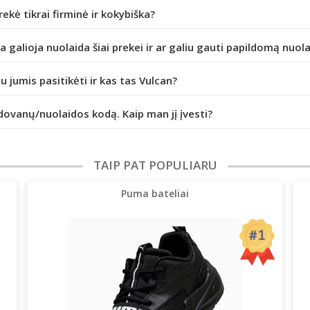
prekė tikrai firminė ir kokybiška?
da galioja nuolaida šiai prekei ir ar galiu gauti papildomą nuol
iu jumis pasitikėti ir kas tas Vulcan?
dovanų/nuolaidos kodą. Kaip man jį įvesti?
TAIP PAT POPULIARU
Puma bateliai