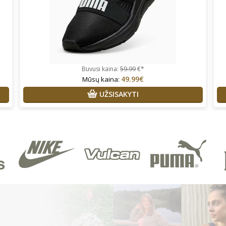
Buvusi kaina:
59.99
€*
49.99€
Mūsų kaina:
UŽSISAKYTI