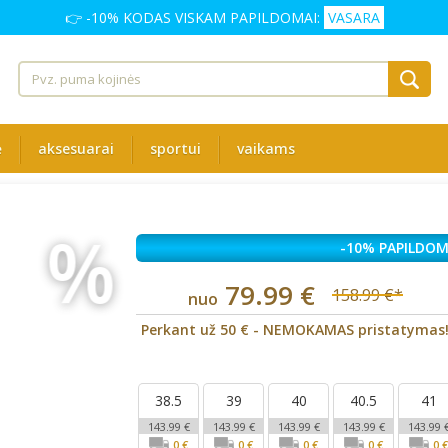
👉 -10% KODAS VISKAM PAPILDOMAI:
VASARA
ė
aksesuarai
sportui
vaikams
%
-10% PAPILDOM
79.99 €
158.99 €*
nuo
Perkant už 50 € - NEMOKAMAS pristatymas
38.5
39
40
40.5
41
143.99 €
143.99 €
143.99 €
143.99 €
143.99 
0 €
0 €
0 €
0 €
0 