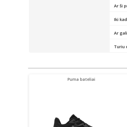
Ar ši 
Iki ka
Ar gal
Turiu 
Puma bateliai