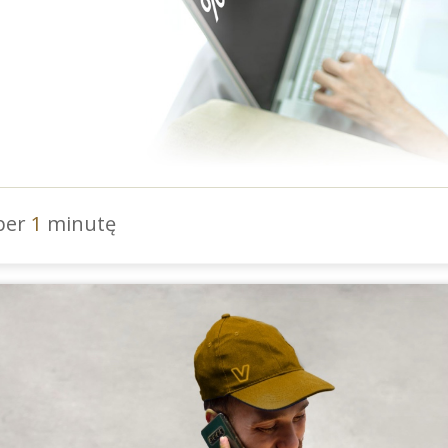
 per
1
minutę