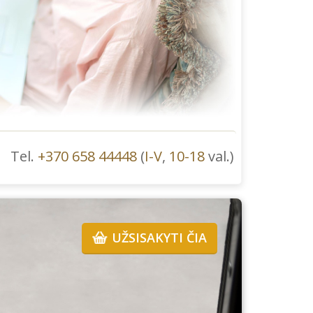
Tel.
+370 658 44448
(
I-V
,
10-18
val.)
UŽSISAKYTI ČIA