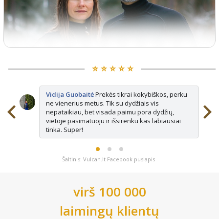
⭐️ ⭐️ ⭐️ ⭐️ ⭐️
Vidija Guobaitė
Prekės tikrai kokybiškos, perku
ne vienerius metus. Tik su dydžiais vis
nepataikiau, bet visada paimu pora dydžių,
vietoje pasimatuoju ir išsirenku kas labiausiai
tinka. Super!
Šaltinis: Vulcan.lt Facebook puslapis
virš 100 000
laimingų klientų