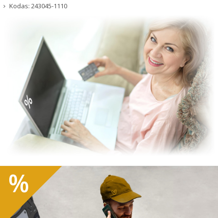
Kodas:
243045-1110
%