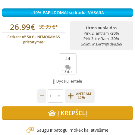
-10% PAPILDOMAI su kodu: VASARA
26.99€
39.99 €*
Urmo nuolaidos
Pirk 2: antram
-20%
Perkant už 50 € - NEMOKAMAS
Pirk 3: trečiam
-30%
pristatymas!
Galimi ir skirtingi dydžiai
44
1-3 d. d.
Dydžių lentelė
ANTRAM
-20%
Į KREPŠELĮ
Saugu ir patogu: mokėk kai atvešime