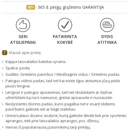
365 d. pinigų grąžinimo GARANTIJA
GERI
PATIKRINTA
DYDIS
ATSILIEPIMAI
KOKYBĖ
ATITINKA
Klausk apie prekę
?
Kappa laisvalaikio bateliai vyrams.
Spalva: juoda.
Sudėtis: Sintetinis paviršius / Medžiaginis vidus / Sintetinis padas.
Patogus vidinis padas, tad net kai eisite ilgus atstumus jūsų pėda
jausis lengvai.
Lengvas ir patogus apsiavimas, tad net skubėdami ar dažnai
užmiršdami ką nors namuose, greitai apsiausite ir nusiausite.
Neslystantis išorinis padas, kurio pagalba net ir esant slidiems
paviršiams galėsite eiti ar bėgti stabiliau.
Universalaus dizaino avalynė, kurią galėsite dėvėti tiek prie sportinės
aprangos, tiek prie laisvalaikio aprangos, pvz. džinsų.
Vienas iš populiariausių pasirinkimų tarp pirkėjų.