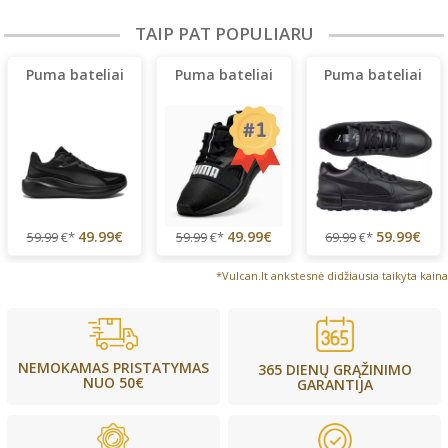
TAIP PAT POPULIARU
Puma bateliai
Puma bateliai
Puma bateliai
49.99€
49.99€
59.99€
59.99
€*
59.99
€*
69.99
€*
*Vulcan.lt ankstesnė didžiausia taikyta kaina
NEMOKAMAS PRISTATYMAS
365 DIENŲ GRĄŽINIMO
NUO 50€
GARANTIJA