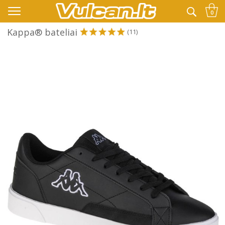
👉 -10% KODAS VISKAM PAPILDOMAI:
VASARA
0
Kappa® bateliai
(11)