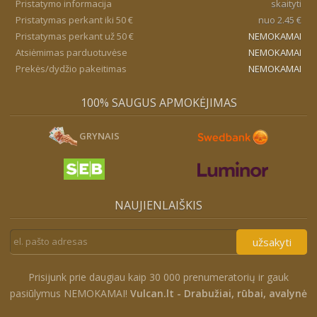
Pristatymo informacija
skaityti
Pristatymas perkant iki 50 €
nuo 2.45 €
Pristatymas perkant už 50 €
NEMOKAMAI
Atsiėmimas parduotuvėse
NEMOKAMAI
Prekės/dydžio pakeitimas
NEMOKAMAI
100% SAUGUS APMOKĖJIMAS
GRYNAIS
NAUJIENLAIŠKIS
užsakyti
Prisijunk prie daugiau kaip 30 000 prenumeratorių ir gauk
pasiūlymus NEMOKAMAI!
Vulcan.lt - Drabužiai, rūbai, avalynė