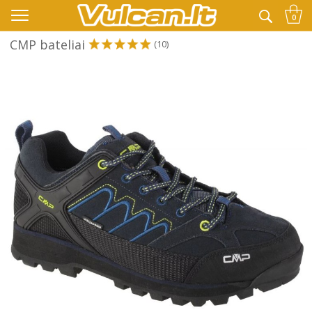
👉 -10% KODAS VISKAM PAPILDOMAI:
VASARA
0
CMP bateliai
(10)