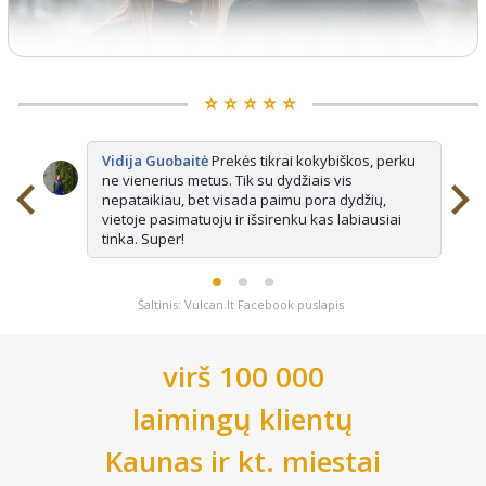
⭐️ ⭐️ ⭐️ ⭐️ ⭐️
Vidija Guobaitė
Prekės tikrai kokybiškos, perku
ne vienerius metus. Tik su dydžiais vis
nepataikiau, bet visada paimu pora dydžių,
vietoje pasimatuoju ir išsirenku kas labiausiai
tinka. Super!
Šaltinis: Vulcan.lt Facebook puslapis
virš 100 000
laimingų klientų
Kaunas
ir kt. miestai