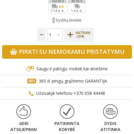
164.99 €
49.99 €
0 €
7-14 d. d.
1-3 d. d.
Dydžių lentelė
ANTRAM
-20%
PIRKTI SU NEMOKAMU PRISTATYMU
Saugu ir patogu: mokėk kai atvešime
365 d. pinigų grąžinimo GARANTIJA
Užsisakyk telefonu +370 658 44448
GERI
PATIKRINTA
DYDIS
ATSILIEPIMAI
KOKYBĖ
ATITINKA