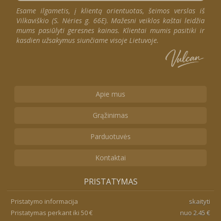
Esame ilgametis, į klientą orientuotas, šeimos verslas iš
Vilkaviškio (S. Nėries g. 66E). Mažesni veiklos kaštai leidžia
mums pasiūlyti geresnes kainas. Klientai mumis pasitiki ir
kasdien užsakymus siunčiame visoje Lietuvoje.
Apie mus
Grąžinimas
Parduotuvės
Kontaktai
PRISTATYMAS
Pristatymo informacija
skaityti
Pristatymas perkant iki 50 €
nuo 2.45 €