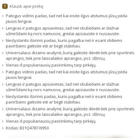
Klausk apie prekę
?
Patogus vidinis padas, tad net kai eisite ilgus atstumus jūsų pėda
jausis lengvai.
Lengvas ir patogus apsiavimas, tad net skubėdami ar dažnai
užmiršdami ką nors namuose, greitai apsiausite ir nusiausite.
Neslystantis išorinis padas, kurio pagalba net ir esant slidiems
paviršiams galėsite eiti ar bėgti stabiliau.
Universalaus dizaino avalynė, kurią galėsite dėvėti tiek prie sportinės
aprangos, tiek prie laisvalaikio aprangos, pvz. džinsų.
Vienas iš populiariausių pasirinkimų tarp pirkėjų.
Patogus vidinis padas, tad net kai eisite ilgus atstumus jūsų pėda
jausis lengvai.
Lengvas ir patogus apsiavimas, tad net skubėdami ar dažnai
užmiršdami ką nors namuose, greitai apsiausite ir nusiausite.
Neslystantis išorinis padas, kurio pagalba net ir esant slidiems
paviršiams galėsite eiti ar bėgti stabiliau.
Universalaus dizaino avalynė, kurią galėsite dėvėti tiek prie sportinės
aprangos, tiek prie laisvalaikio aprangos, pvz. džinsų.
Vienas iš populiariausių pasirinkimų tarp pirkėjų.
Kodas:
B31Q4787-N950