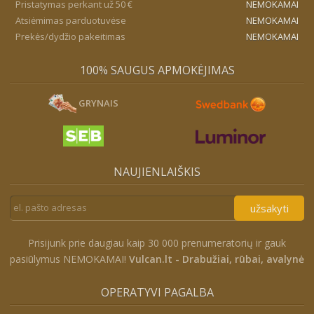
Pristatymas perkant už 50 €
NEMOKAMAI
Atsiėmimas parduotuvėse
NEMOKAMAI
Prekės/dydžio pakeitimas
NEMOKAMAI
100% SAUGUS APMOKĖJIMAS
GRYNAIS
NAUJIENLAIŠKIS
užsakyti
Prisijunk prie daugiau kaip 30 000 prenumeratorių ir gauk
pasiūlymus NEMOKAMAI!
Vulcan.lt - Drabužiai, rūbai, avalynė
OPERATYVI PAGALBA