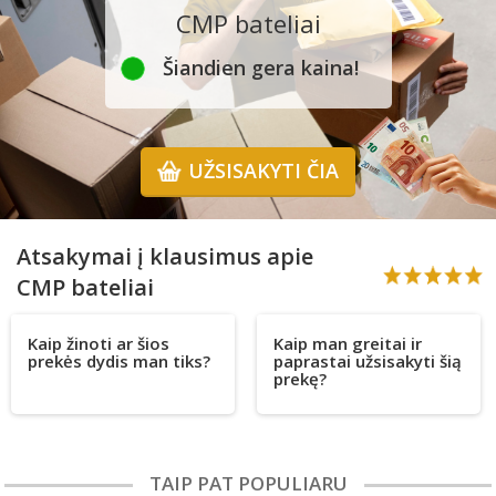
CMP bateliai
Šiandien gera kaina!
UŽSISAKYTI ČIA
Atsakymai į klausimus apie
CMP bateliai
Kaip žinoti ar šios
Kaip man greitai ir
prekės dydis man tiks?
paprastai užsisakyti šią
prekę?
TAIP PAT POPULIARU