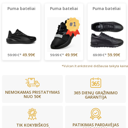
Puma bateliai
Puma bateliai
Puma bateliai
49.99€
49.99€
59.99€
59.99
€*
59.99
€*
69.99
€*
*Vulcan.lt ankstesnė didžiausia taikyta kaina
NEMOKAMAS PRISTATYMAS
365 DIENŲ GRĄŽINIMO
NUO 50€
GARANTIJA
PATIKIMAS PARDAVĖJAS
TIK KOKYBIŠKOS