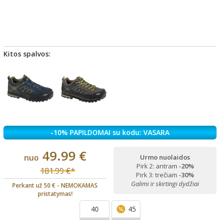
Kitos spalvos:
-10% PAPILDOMAI su kodu: VASARA
49.99 €
nuo
Urmo nuolaidos
Pirk 2: antram
-20%
181.99 €*
Pirk 3: trečiam
-30%
Galimi ir skirtingi dydžiai
Perkant už 50 € - NEMOKAMAS
pristatymas!
40
45