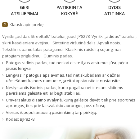
GERI
PATIKRINTA
DYDIS
ATSILIEPIMAI
KOKYBĖ
ATITINKA
Klausk apie prekę
?
Vyriški „adidas Streettalk“ bateliai, juodi JP8278. Vyriški „adidas“ bateliai,
skirti kasdieniam avėjimui. Sintetinė viršutinė dalis. Apvali nosis.
Tekstilinis pamušalas patogumui. Klasikinis raištelių sujungimas
patogiam prigludimui. Guminis padas.
Patogus vidinis padas, tad net kai eisite ilgus atstumus jūsų pėda
jausis lengvai.
Lengvas ir patogus apsiavimas, tad net skubėdami ar dažnai
užmiršdami ką nors namuose, greitai apsiausite ir nusiausite.
Neslystantis išorinis padas, kurio pagalba net ir esant slidiems
paviršiams galėsite eiti ar bėgti stabiliau.
Universalaus dizaino avalynė, kurią galėsite dėvėti tiek prie sportinės
aprangos, tiek prie laisvalaikio aprangos, pvz. džinsų.
Vienas iš populiariausių pasirinkimų tarp pirkėjų.
Kodas:
BJP8278