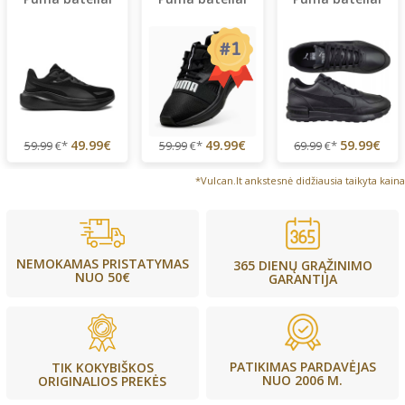
49.99€
49.99€
59.99€
59.99
€*
59.99
€*
69.99
€*
*Vulcan.lt ankstesnė didžiausia taikyta kaina
NEMOKAMAS PRISTATYMAS
365 DIENŲ GRĄŽINIMO
NUO 50€
GARANTIJA
PATIKIMAS PARDAVĖJAS
TIK KOKYBIŠKOS
NUO 2006 M.
ORIGINALIOS PREKĖS