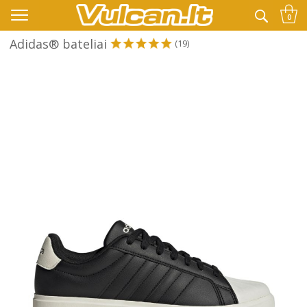
👉 -10% KODAS VISKAM PAPILDOMAI:
VASARA
0
Adidas® bateliai
(19)