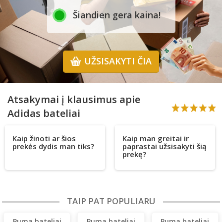
Šiandien gera kaina!
UŽSISAKYTI ČIA
Atsakymai į klausimus apie
Adidas bateliai
Kaip žinoti ar šios
Kaip man greitai ir
prekės dydis man tiks?
paprastai užsisakyti šią
prekę?
TAIP PAT POPULIARU
Puma bateliai
Puma bateliai
Puma bateliai