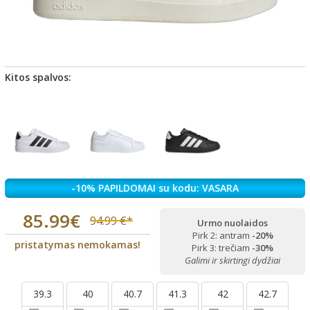
Kitos spalvos:
-10% PAPILDOMAI su kodu: VASARA
85.99€
94.99 €*
Urmo nuolaidos
Pirk 2: antram
-20%
pristatymas nemokamas!
Pirk 3: trečiam
-30%
Galimi ir skirtingi dydžiai
39.3
40
40.7
41.3
42
42.7