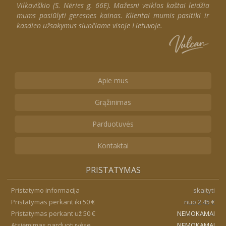
Vilkaviškio (S. Nėries g. 66E). Mažesni veiklos kaštai leidžia
mums pasiūlyti geresnes kainas. Klientai mumis pasitiki ir
kasdien užsakymus siunčiame visoje Lietuvoje.
Apie mus
Grąžinimas
Parduotuvės
Kontaktai
PRISTATYMAS
Pristatymo informacija
skaityti
Pristatymas perkant iki 50 €
nuo 2.45 €
Pristatymas perkant už 50 €
NEMOKAMAI
Atsiėmimas parduotuvėse
NEMOKAMAI