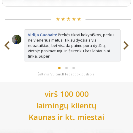
⭐️ ⭐️ ⭐️ ⭐️ ⭐️
Vidija Guobaitė
Prekės tikrai kokybiškos, perku
ne vienerius metus. Tik su dydžiais vis
nepataikiau, bet visada paimu pora dydžių,
vietoje pasimatuoju ir išsirenku kas labiausiai
tinka. Super!
Šaltinis: Vulcan.lt Facebook puslapis
virš 100 000
laimingų klientų
Kaunas
ir kt. miestai