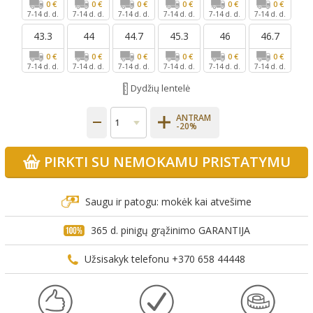
0 €
0 €
0 €
0 €
0 €
0 €
7-14 d. d.
7-14 d. d.
7-14 d. d.
7-14 d. d.
7-14 d. d.
7-14 d. d.
43.3
44
44.7
45.3
46
46.7
0 €
0 €
0 €
0 €
0 €
0 €
7-14 d. d.
7-14 d. d.
7-14 d. d.
7-14 d. d.
7-14 d. d.
7-14 d. d.
Dydžių lentelė
ANTRAM
-20%
PIRKTI SU NEMOKAMU PRISTATYMU
Saugu ir patogu: mokėk kai atvešime
365 d. pinigų grąžinimo GARANTIJA
Užsisakyk telefonu +370 658 44448